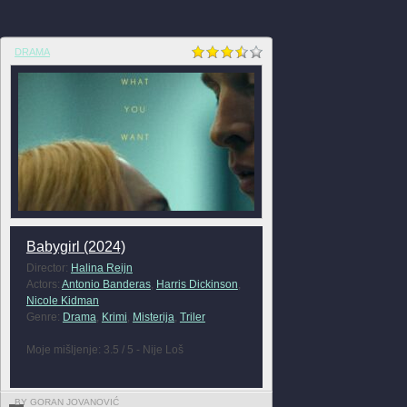
DRAMA
Babygirl (2024)
Director:
Halina Reijn
Actors:
Antonio Banderas
,
Harris Dickinson
,
Nicole Kidman
Genre:
Drama
,
Krimi
,
Misterija
,
Triler
Moje mišljenje: 3.5 / 5 - Nije Loš
BY GORAN JOVANOVIĆ