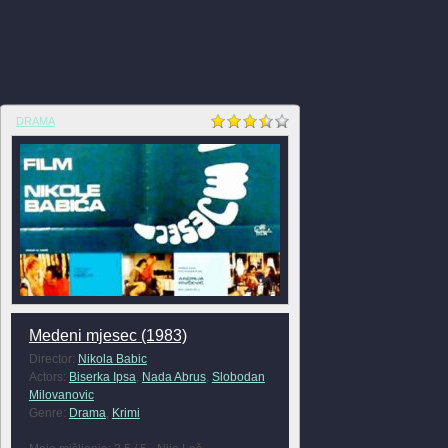
DRAMA
Medeni mjesec (1983)
Director:
Nikola Babic
Actors:
Biserka Ipsa
,
Nada Abrus
,
Slobodan
Milovanovic
Genre:
Drama
,
Krimi