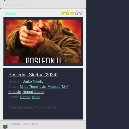
0
FULL REVIEW »
DRAMA
Poslednji Strelac (2024)
Director:
Darko Nikolic
Actors:
Milos Timotijevic
,
Miodrag 'Miki'
Krstovic
,
Nenad Jezdic
Genre:
Drama
,
Krimi
Moje mišljenje: 3 / 5 - Prosečan
BY GORAN JOVANOVIĆ
0