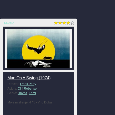
DRAMA
Man On A Swing (1974)
Director:
Frank Perry
Actors:
Cliff Robertson
Genre:
Drama
,
Krimi
Moje mišljenje: 4 / 5 - Vrlo Dobar