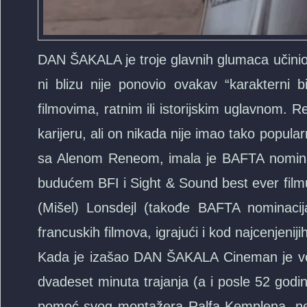
DAN ŠAKALA je troje glavnih glumaca učini
ni blizu nije ponovio ovakav “karakterni 
filmovima, ratnim ili istorijskim uglavnom. 
karijeru, ali on nikada nije imao tako popula
sa Alenom Reneom, imala je BAFTA nominaci
budućem BFI i Sight & Sound best ever fil
(Mišel) Lonsdejl (takođe BAFTA nominacija
francuskih filmova, igrajući i kod najcenjenijih
Kada je izašao DAN ŠAKALA Cineman je već
dvadeset minuta trajanja (a i posle 52 godine
pomoć svog montažera Ralfa Kemplena, ne spu