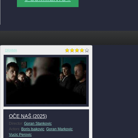
DRAMA
OČE NAŠ (2025)
Director:
Goran Stankovic
Actors:
Boris Isakovic
,
Goran Markovic
,
Vucic Perovic