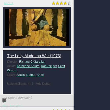
AKCIJA
The Lolly-Madonna War (1973)
Director:
Richard C. Sarafian
Actors:
Katherine Squire
,
Rod Steiger
,
Scott
Wilson
Genre:
Akcija
,
Drama
,
Krimi
Moje mišljenje: 4 / 5 - Vrlo Dobar
BY GORAN JOVANOVIĆ
0
FULL REVIEW »