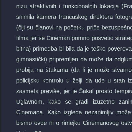
nizu atraktivnih i funkcionalnih lokacija (Fr
snimila kamera francuskog direktora fotograf
(čiji su članovi na početku priče bezuspešn
filma jer se Cineman pomno posvetio strategij
bitna) primedba bi bila da je teško poverovati 
gimnastički) pripremljen da može da odglumi
probija na štakama (da li je može stvarno t
policijsku kontrolu u želji da uđe u stan
zasmeta previše, jer je Šakal prosto tempi
Uglavnom, kako se gradi izuzetno zaniml
Cinemana. Kako izgleda nezanimljiv može
bismo ovde ni o rimejku Cinemanovog ostvar