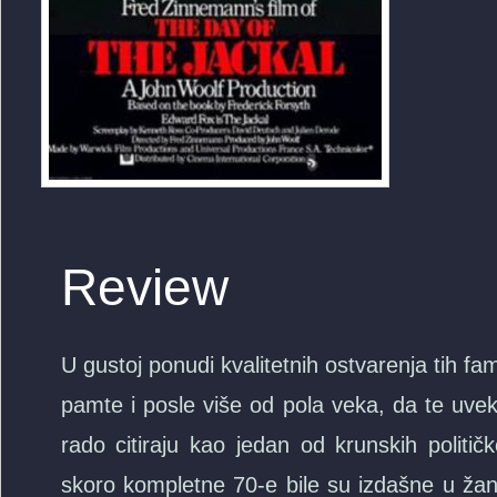
Review
U gustoj ponudi kvalitetnih ostvarenja tih f
pamte i posle više od pola veka, da te uve
rado citiraju kao jedan od krunskih politič
skoro kompletne 70-e bile su izdašne u žan