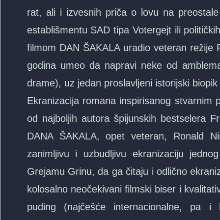
rat, ali i izvesnih priča o lovu na preostal
establišmentu SAD tipa Votergejt ili politički
filmom DAN ŠAKALA uradio veteran režije Fre
godina umeo da napravi neke od amblematič
drame), uz jedan proslavljeni istorijski biopik
Ekranizacija romana inspirisanog stvarnim
od najboljih autora špijunskih bestselera 
DANA ŠAKALA, opet veteran, Ronald Ni
zanimljivu i uzbudljivu ekranizaciju jedn
Grejamu Grinu, da ga čitaju i odlično ekranizu
kolosalno neočekivani filmski biser i kvalita
puding (najčešće internacionalne, pa i b