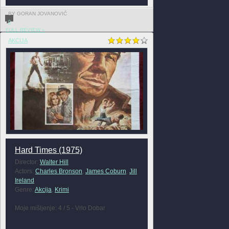
BY GORAN JOVANOVIĆ
0
FULL REVIEW »
AKCIJA
Hard Times (1975)
Director:
Walter Hill
Actors:
Charles Bronson
,
James Coburn
,
Jill
Ireland
Genre:
Akcija
,
Krimi
Moje mišljenje: 4 / 5 - Vrlo Dobar