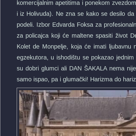
komercijalnim apetitima i ponekom zvezdom i
i iz Holivuda). Ne zna se kako se desilo
podeli. Izbor Edvarda Foksa za profesionaln
za policajca koji će maltene spasiti život 
Kolet de Monpelje, koja će imati ljubavnu
egzekutora, u ishodištu se pokazao jednim o
su dobri glumci ali DAN ŠAKALA nema nijed
samo ispao, pa i glumački! Harizma do hari