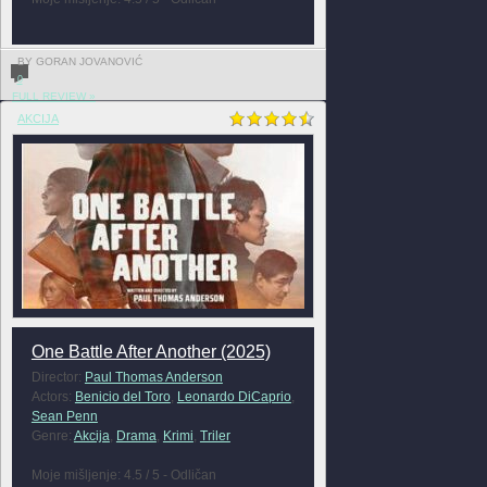
BY GORAN JOVANOVIĆ
0
FULL REVIEW »
AKCIJA
One Battle After Another (2025)
Director:
Paul Thomas Anderson
Actors:
Benicio del Toro
,
Leonardo DiCaprio
,
Sean Penn
Genre:
Akcija
,
Drama
,
Krimi
,
Triler
Moje mišljenje: 4.5 / 5 - Odličan