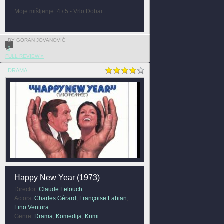
Moje mišljenje: 4 / 5 - Vrlo Dobar
BY GORAN JOVANOVIĆ
0
FULL REVIEW »
DRAMA
Happy New Year (1973)
Director:
Claude Lelouch
Actors:
Charles Gérard
,
Françoise Fabian
,
Lino Ventura
Genre:
Drama
,
Komedija
,
Krimi