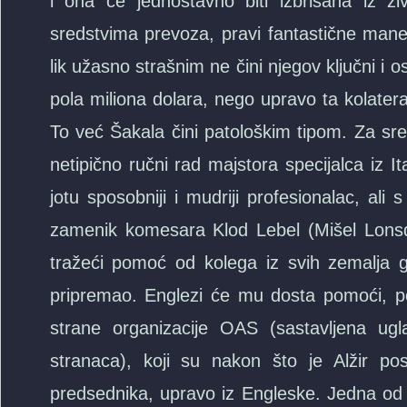
i ona će jednostavno biti izbrisana iz živ
sredstvima prevoza, pravi fantastične manevr
lik užasno strašnim ne čini njegov ključni i 
pola miliona dolara, nego upravo ta kolatera
To već Šakala čini patološkim tipom. Za sre
netipično ručni rad majstora specijalca iz It
jotu sposobniji i mudriji profesionalac, ali
zamenik komesara Klod Lebel (Mišel Lonsdejl
tražeći pomoć od kolega iz svih zemalja gd
pripremao. Englezi će mu dosta pomoći, p
strane organizacije OAS (sastavljena ugl
stranaca), koji su nakon što je Alžir po
predsednika, upravo iz Engleske. Jedna od 