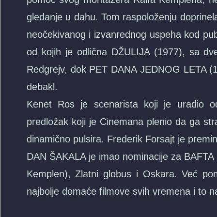
gledanje u dahu. Tom raspoloženju doprinel
neočekivanog i izvanrednog uspeha kod publi
od kojih je odlična DŽULIJA (1977), sa 
Redgrejv, dok PET DANA JEDNOG LETA (1982
debakl.
Kenet Ros je scenarista koji je uradio odl
predložak koji je Cinemana plenio da ga stra
dinamično pulsira. Frederik Forsajt je premi
DAN ŠAKALA je imao nominacije za BAFTA na
Kemplen), Zlatni globus i Oskara. Već pomin
najbolje domaće filmove svih vremena i to n