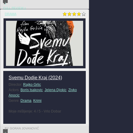
1
FULL REVIEW »
DRAMA
Svemu Dodje Kraj (2024)
Director:
Rajko Grlic
Actors:
Boris Isakovic
,
Jelena Djokic
,
Zivko
Anocic
Genre:
Drama
,
Krimi
Moje mišljenje: 4 / 5 - Vrlo Dobar
BY GORAN JOVANOVIĆ