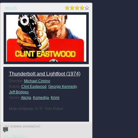
AKCIJA
Thunderbolt and Lightfoot (1974)
Director:
Michael Cimino
Actors:
Clint Eastwood
,
George Kennedy
,
Jeff Bridges
Genre:
Akcija
,
Komedija
,
Krimi
Moje mišljenje: 4 / 5 - Vrlo Dobar
BY GORAN JOVANOVIĆ
0
FULL REVIEW »