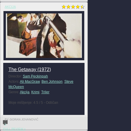
AKCIJA
The Getaway (1972)
Director:
Sam Peckinpah
Actors:
Ali MacGraw
,
Ben Johnson
,
Steve
McQueen
Genre:
Akcija
,
Krimi
,
Triler
Moje mišljenje: 4.5 / 5 - Odličan
BY GORAN JOVANOVIĆ
0
FULL REVIEW »