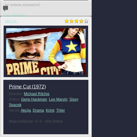
BY GORAN JOVANOVIĆ
0
FULL REVIEW »
AKCIJA
Prime Cut (1972)
Director:
Michael Ritchie
Actors:
Gene Hackman
,
Lee Marvin
,
Sissy
Spacek
Genre:
Akcija
,
Drama
,
Krimi
,
Triler
Moje mišljenje: 4 / 5 - Vrlo Dobar