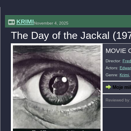
KRIMI
November 4, 2025
The Day of the Jackal (19
MOVIE 
Director:
Fre
Actors:
Edwar
Genre:
Krimi
Moje miš
Reviewed by: