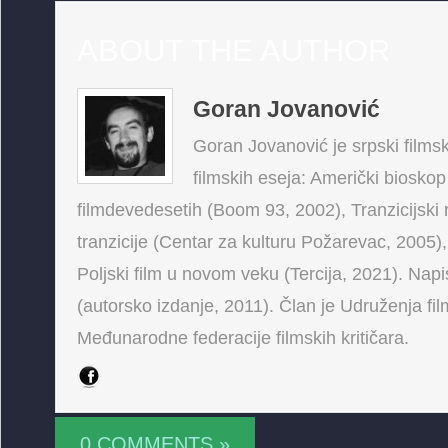
ABOUT THE AUTHOR
Goran Jovanović
Goran Jovanović je srpski filmski
filmskih eseja: Američki bioskop
filmdevedesetih (Boom 93, 2002), Tranzicijski 
tranzicije (Centar za kulturu Požarevac, 2005),
Poljski film u novom veku (Tercija, 2021). Napis
(autorsko izdanje, 2011). Član je Udruženja fi
Međunarodne federacije filmskih kritičara.
0 COMMENTS »