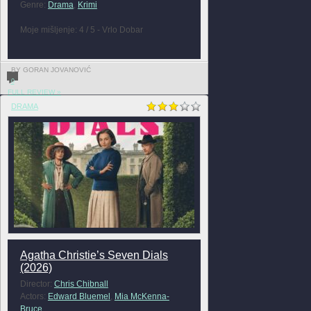
Genre:
Drama
,
Krimi
Moje mišljenje: 4 / 5 - Vrlo Dobar
BY GORAN JOVANOVIĆ
0
FULL REVIEW »
DRAMA
Agatha Christie’s Seven Dials
(2026)
Director:
Chris Chibnall
Actors:
Edward Bluemel
,
Mia McKenna-
Bruce