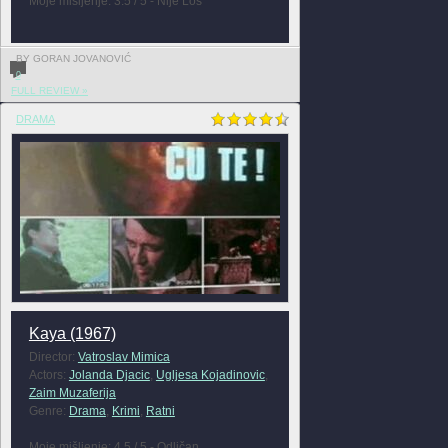
Moje mišljenje: 3.5 / 5 - Nije Loš
BY GORAN JOVANOVIĆ
0
FULL REVIEW »
DRAMA
Kaya (1967)
Director:
Vatroslav Mimica
Actors:
Jolanda Djacic
,
Ugljesa Kojadinovic
,
Zaim Muzaferija
Genre:
Drama
,
Krimi
,
Ratni
Moje mišljenje: 4.5 / 5 - Odličan