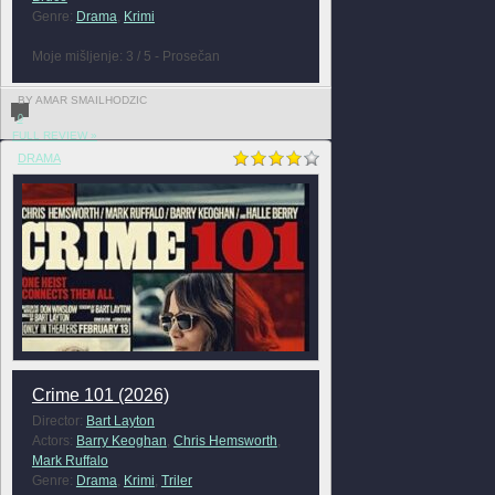
Genre:
Drama
,
Krimi
Moje mišljenje: 3 / 5 - Prosečan
BY AMAR SMAILHODZIC
0
FULL REVIEW »
DRAMA
Crime 101 (2026)
Director:
Bart Layton
Actors:
Barry Keoghan
,
Chris Hemsworth
,
Mark Ruffalo
Genre:
Drama
,
Krimi
,
Triler