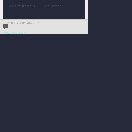
Moje mišljenje: 4 / 5 - Vrlo Dobar
BY GORAN JOVANOVIĆ
0
FULL REVIEW »