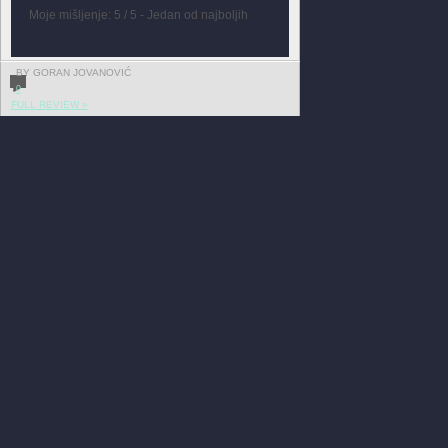
Moje mišljenje: 5 / 5 - Jedan od najboljih
BY GORAN JOVANOVIĆ
0
FULL REVIEW »