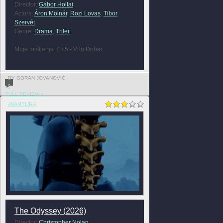
Director:
Gábor Holtai
Actors:
Áron Molnár
,
Rozi Lovas
,
Tibor
Szervét
Genre:
Drama
,
Triler
Moje mišljenje: 4 / 5 - Vrlo Dobar
BY GORAN JOVANOVIĆ
0
FULL REVIEW »
AVANTURA
The Odyssey (2026)
Director:
Christopher Nolan