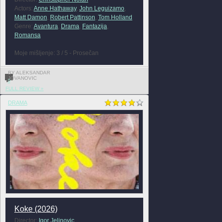
Actors:
Anne Hathaway
,
John Leguizamo
,
Matt Damon
,
Robert Pattinson
,
Tom Holland
Genre:
Avantura
,
Drama
,
Fantazija
,
Romansa
Moje mišljenje: 3 / 5 - Prosečan
BY ALEKSANDAR
JOVANOVIC
0
FULL REVIEW »
DRAMA
Koke (2026)
Director:
Igor Jelinovic