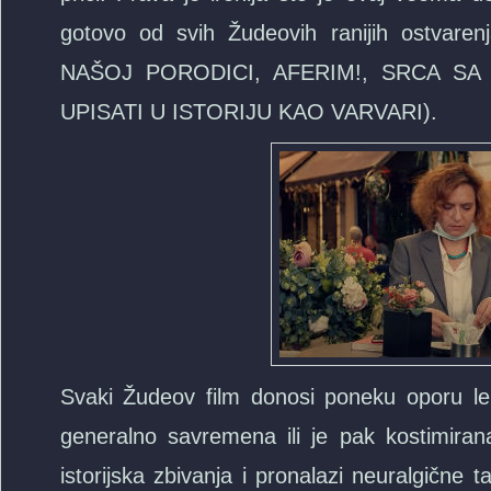
gotovo od svih Žudeovih ranijih ostv
NAŠOJ PORODICI, AFERIM!, SRCA SA
UPISATI U ISTORIJU KAO VARVARI).
Svaki Žudeov film donosi poneku oporu lekci
generalno savremena ili je pak kostimirana
istorijska zbivanja i pronalazi neuralgične