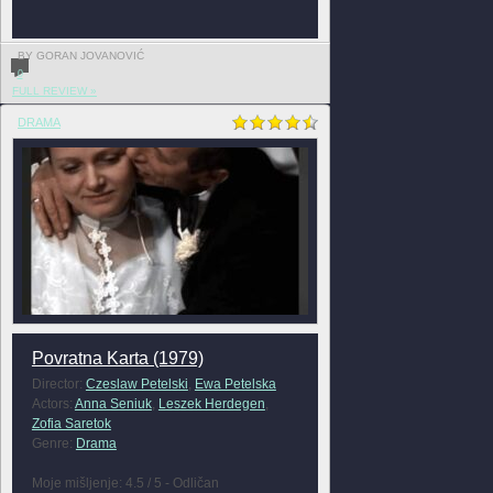
BY GORAN JOVANOVIĆ
0
FULL REVIEW »
DRAMA
Povratna Karta (1979)
Director:
Czeslaw Petelski
,
Ewa Petelska
Actors:
Anna Seniuk
,
Leszek Herdegen
,
Zofia Saretok
Genre:
Drama
Moje mišljenje: 4.5 / 5 - Odličan