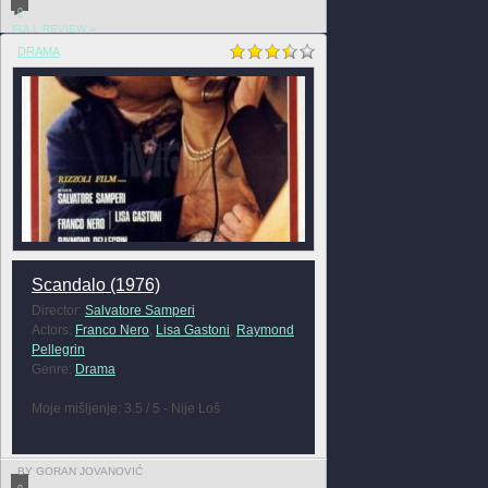
0
FULL REVIEW »
DRAMA
Scandalo (1976)
Director:
Salvatore Samperi
Actors:
Franco Nero
,
Lisa Gastoni
,
Raymond
Pellegrin
Genre:
Drama
Moje mišljenje: 3.5 / 5 - Nije Loš
BY GORAN JOVANOVIĆ