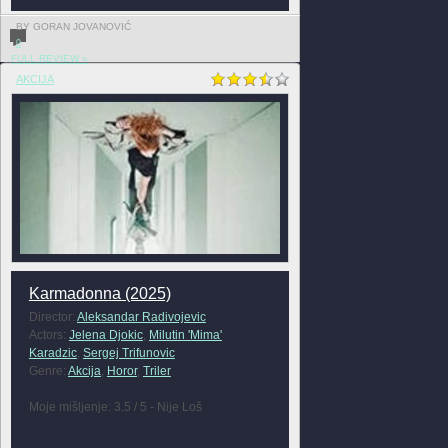
BY GORAN JOVANOVIĆ
0
FULL REVIEW »
AKCIJA
Karmadonna (2025)
Director:
Aleksandar Radivojevic
Actors:
Jelena Djokic
,
Milutin 'Mima'
Karadzic
,
Sergej Trifunovic
Genre:
Akcija
,
Horor
,
Triler
Moje mišljenje: 3.5 / 5 - Nije Loš