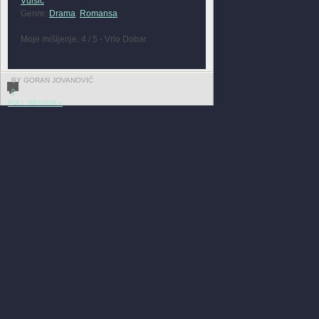
Vuisic
Genre:
Drama
,
Romansa
Moje mišljenje: 4 / 5 - Vrlo Dobar
BY GORAN JOVANOVIĆ
0
FULL REVIEW »