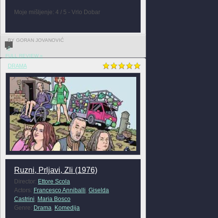
Moje mišljenje: 4 / 5 - Vrlo Dobar
BY GORAN JOVANOVIĆ
0
FULL REVIEW »
DRAMA
Ruzni, Prljavi, Zli (1976)
Director:
Ettore Scola
Actors:
Francesco Anniballi
,
Giselda
Castrini
,
Maria Bosco
Genre:
Drama
,
Komedija