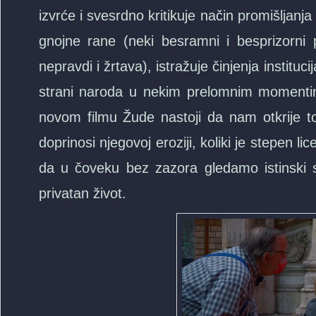
izvrće i svesrdno kritikuje način promišljanja i
gnojne rane (neki besramni i besprizorni p
nepravdi i žrtava), istražuje činjenja instituci
strani naroda u nekim prelomnim momentima
novom filmu Žude nastoji da nam otkrije t
doprinosi njegovoj eroziji, koliki je stepen 
da u čoveku bez zazora gledamo istinski sl
privatan život.