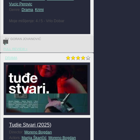
Vucic Perovic
Genre:
Drama
,
Krimi
Moje mišljenje: 4 / 5 - Vrlo Dobar
BY GORAN JOVANOVIĆ
0
FULL REVIEW »
DRAMA
Tudje Stvari (2025)
Director:
Moreno Bogdan
Actors:
Marija Škaričić
,
Moreno Bogdan