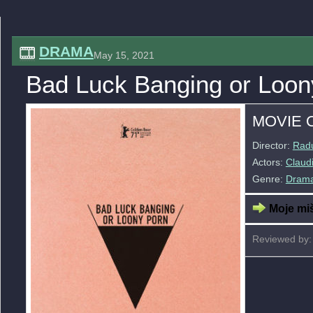
DRAMA
May 15, 2021
Bad Luck Banging or Loon
MOVIE 
Director:
Rad
Actors:
Claud
Genre:
Dram
Moje miš
Reviewed by: