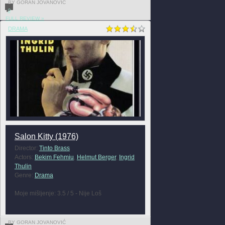
BY GORAN JOVANOVIĆ
0
FULL REVIEW »
DRAMA
Salon Kitty (1976)
Director:
Tinto Brass
Actors:
Bekim Fehmiu
,
Helmut Berger
,
Ingrid
Thulin
Genre:
Drama
Moje mišljenje: 3.5 / 5 - Nije Loš
BY GORAN JOVANOVIĆ