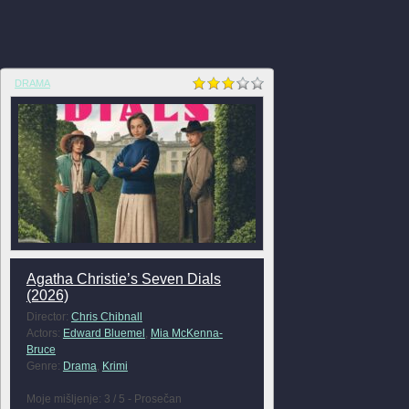
DRAMA
Agatha Christie’s Seven Dials
(2026)
Director:
Chris Chibnall
Actors:
Edward Bluemel
,
Mia McKenna-
Bruce
Genre:
Drama
,
Krimi
Moje mišljenje: 3 / 5 - Prosečan