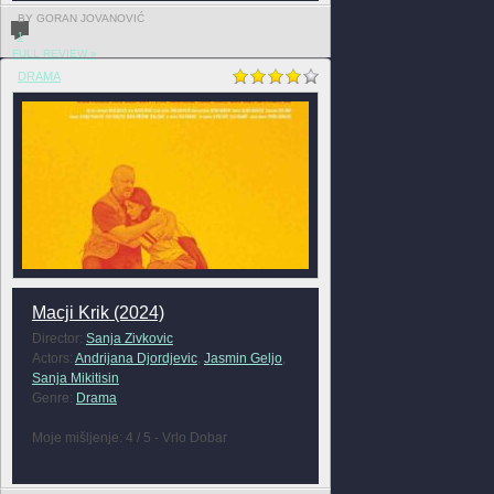
BY GORAN JOVANOVIĆ
1
FULL REVIEW »
DRAMA
Macji Krik (2024)
Director:
Sanja Zivkovic
Actors:
Andrijana Djordjevic
,
Jasmin Geljo
,
Sanja Mikitisin
Genre:
Drama
Moje mišljenje: 4 / 5 - Vrlo Dobar