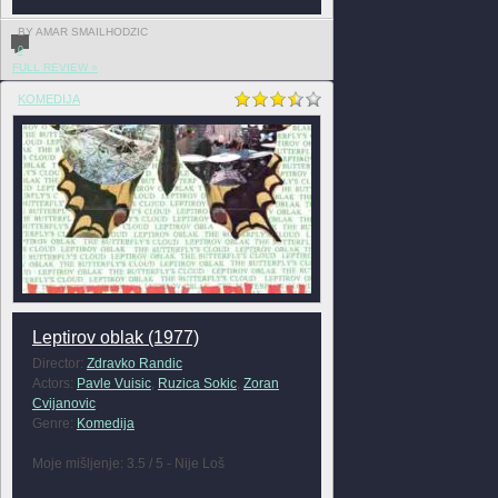
BY AMAR SMAILHODZIC
0
FULL REVIEW »
KOMEDIJA
Leptirov oblak (1977)
Director:
Zdravko Randic
Actors:
Pavle Vuisic
,
Ruzica Sokic
,
Zoran
Cvijanovic
Genre:
Komedija
Moje mišljenje: 3.5 / 5 - Nije Loš