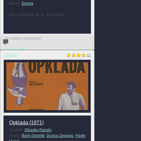
Genre:
Drama
Moje mišljenje: 4 / 5 - Vrlo Dobar
BY GORAN JOVANOVIĆ
0
FULL REVIEW »
DRAMA
Opklada (1971)
Director:
Zdravko Randic
Actors:
Boris Dvornik
,
Dusica Zegarac
,
Pavle