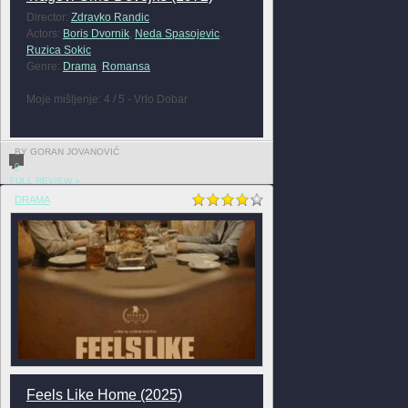
Director:
Zdravko Randic
Actors:
Boris Dvornik
,
Neda Spasojevic
,
Ruzica Sokic
Genre:
Drama
,
Romansa
Moje mišljenje: 4 / 5 - Vrlo Dobar
BY GORAN JOVANOVIĆ
0
FULL REVIEW »
DRAMA
Feels Like Home (2025)