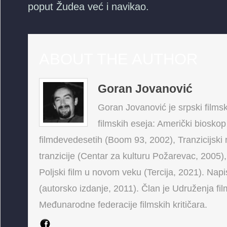
poput Žudea već i navikao.
ABOUT THE AUTHOR
Goran Jovanović
Goran Jovanović je srpski filmski
filmskih eseja: Američki bioskop
filmdevedesetih (Boom 93, 2002), Tranzicijski 
tranzicije (Centar za kulturu Požarevac, 2005),
Poljski film u novom veku (Tercija, 2021). Napis
(autorsko izdanje, 2011). Član je Udruženja fi
Međunarodne federacije filmskih kritičara.