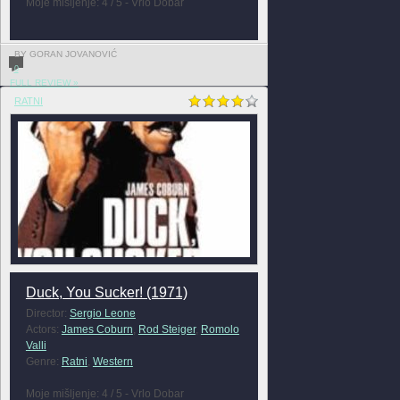
Moje mišljenje: 4 / 5 - Vrlo Dobar
BY GORAN JOVANOVIĆ
0
FULL REVIEW »
RATNI
Duck, You Sucker! (1971)
Director:
Sergio Leone
Actors:
James Coburn
,
Rod Steiger
,
Romolo
Valli
Genre:
Ratni
,
Western
Moje mišljenje: 4 / 5 - Vrlo Dobar