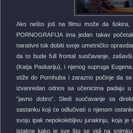
Ako nešto još na filmu može da šokir
PORNOGRAFIJA ima jedan takav početak, s
narativni tok dobiti svoje umetničko opravda
da to bude full frontal suočavanje, zašavši
(Katja Paskariju), i njenog supruga Eugena
stiže do Pornhuba i zarazno počinje da se š
izvanredan odnos sa učenicima padaju u s
”javno dobro”. Sledi suočavanje sa direk
sastanku koji će odlučivati o njenom ostanku
svoju ipak nepokolebljivu junakinju, koja j
istakne kako je sve što se vidi na snimku 