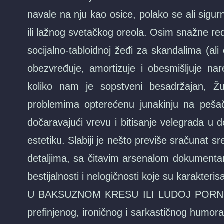
navale na nju kao osice, polako se ali sigurn
ili lažnog svetačkog oreola. Osim snažne redi
socijalno-tabloidnoj žeđi za skandalima (ali
obezvređuje, amortizuje i obesmišljuje nar
koliko nam je sopstveni besadržajan, Žud
problemima opterećenu junakinju na peša
dočaravajući vrevu i bitisanje velegrada u 
estetiku. Slabiji je nešto previše sračunat s
detaljima, sa čitavim arsenalom dokumentarn
bestijalnosti i nelogičnosti koje su karakteris
U BAKSUZNOM KRESU ILI LUDOJ PORNOGRA
prefinjenog, ironičnog i sarkastičnog humora