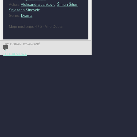
Actors:
Aleksandra Jankovic
,
Šimun Šitum
,
Snjezana Sinovcic
Genre:
Drama
Moje mišljenje: 4 / 5 - Vrlo Dobar
BY GORAN JOVANOVIĆ
0
FULL REVIEW »