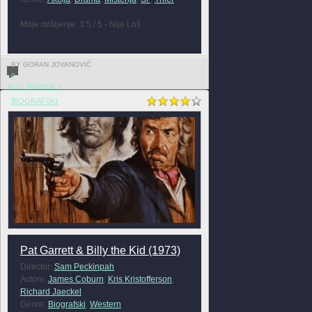
Moje mišljenje: 3.5 / 5 - Nije Loš
BY GORAN JOVANOVIĆ
0
FULL REVIEW »
BIOGRAFSKI
Pat Garrett & Billy the Kid (1973)
Director:
Sam Peckinpah
Actors:
James Coburn
,
Kris Kristofferson
,
Richard Jaeckel
Genre:
Biografski
,
Western