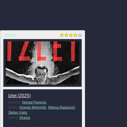
DRAMA
Izlet (2025)
Director:
Nenad Pavlovic
Actors:
Dragan Bjelogrlic
,
Milena Radulović
,
Stefan Vukic
Genre:
Drama