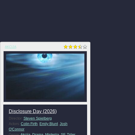
AKCIJA
Disclosure Day (2026)
Director:
Steven Spielberg
Actors:
Colin Firth
,
Emily Blunt
,
Josh
O'Connor
Genre:
Akcija
,
Drama
,
Misterija
,
SF
,
Triler