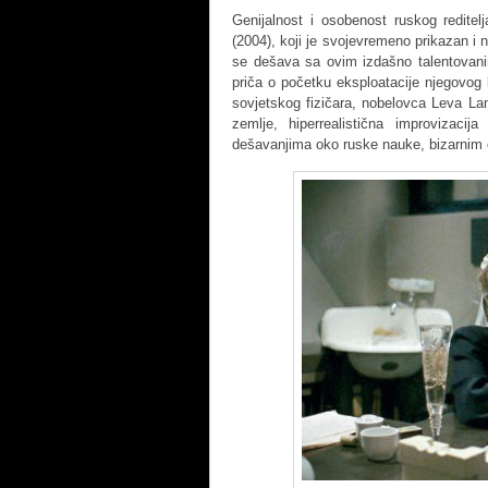
Genijalnost i osobenost ruskog reditel
(2004), koji je svojevremeno prikazan i
se dešava sa ovim izdašno talentovan
priča o početku eksploatacije njegovog
sovjetskog fizičara, nobelovca Leva La
zemlje, hiperrealistična improvizacij
dešavanjima oko ruske nauke, bizarnim 