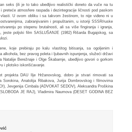
an seks (ili je to tako ubedljivo realistički doneto da vuče na tu
e i preteće atmosfere raspada i dezintegracije ličnosti pod paskom
e vlasti. U ovom obliku i sa takvom žestinom, to nije viđeno ni u
m ostvarenjima, zabranjivanim i propuštanim, u istoriji SSSR/ruske
tvarenju po stepenu brutalnosti, ali sa više fingiranja i igranja,
a, jeste poljski film SASLUŠANJE (1982) Rišarda Bugajskog, sa
lozi.
e, koje prebiraju po kalu vlastitog bitisanja, sa ogoljenim i
a alkohola, bez pravog poleta i ljubavnih ispunjenja, služeći državi
a Natalije Berežnaje i Olge Škabarnje, ubedljivo govori o gorkom
u i plotsko iskorišćavanje.
t projekta DAU Ilje Hržanovskog, dobro je stvari rimovati sa
ira Sorokina, Anatolija Ribakova, Jurija Dombrovskog i filmovima
!), Jevgenija Cimbala (ADVOKAT SEDOV), Aleksandra Proškina
 (SLOBODA JE RAJ), Vladimira Naumova (DESET GODINA BEZ
vić