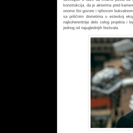
konstrukcija, da je akterima pred kamer
onome što govore i njihovom bukvalnom živ
sa priličnim dometima u esteskoj eks
najkoherentnije delo celog projekta i 
jednog od najuglednijih festivala.