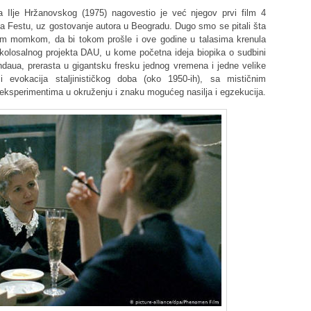
ja Ilje Hržanovskog (1975) nagovestio je već njegov prvi film 4
 na Festu, uz gostovanje autora u Beogradu. Dugo smo se pitali šta
im momkom, da bi tokom prošle i ove godine u talasima krenula
 kolosalnog projekta DAU, u kome početna ideja biopika o sudbini
ndaua, prerasta u gigantsku fresku jednog vremena i jedne velike
a i evokacija staljinističkog doba (oko 1950-ih), sa mističnim
eksperimentima u okruženju i znaku mogućeg nasilja i egzekucija.