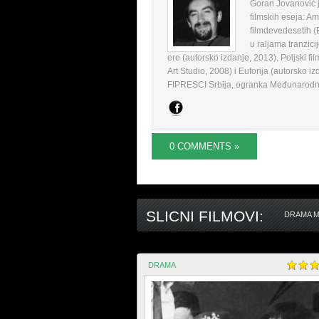
Goran Jovanović je
filmskih eseja: Am
filmdevedesetih (
u raljama tranzici
ere (autorsko izdanje, 2013), Poljski fi
Art Studio, 2008) i Euforija (autorsko iz
FIPRESCI Srbija, ogranka Međunarodne f
0 COMMENTS »
SLICNI FILMOVI:
DRAMA M
DRAMA