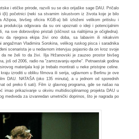
tetske i etičke prirode, razvili su se oko orijaške sage DAU. Pričalo
(li) početnici (neki sa stvarnim iskustvom iz života koje je bilo
 Ažipoa, bivšeg oficira KGB-a) bili izloženi velikom pritisku i
ta produkcija odgovara da su oni upoznati o ideji i potencijalnim
i, na sve dobrovoljno pristali (sličnost sa rialitijima je očigledna).
ru da njegova ekipa živi ono doba, sa labavim ili nikakvim
ni angažman Vladimira Sorokina, velikog ruskog pisca i saradnika
eni scenarista je u nedavnom intervjuu pojasnio da on kroz svoje
 da ne želi to da živi. Ilja Hržanovski je zauzeo prostor bivšeg
ma, još od 2006, radio na ”zamrzavanju epohe”. Petnaestak godina
irovog materijala koji je trebalo montirati u neke pristojne celine.
raju izroditi u obliku filmova ili serija, uglavnom u Berlinu je ove
film DAU. NATAŠA (oko 135 minuta), a u jednom od sporednih
 od preko 6 sati). Film iz glavnog programa, gde se našao na
 već imao prikazivanje u okviru multidisciplinarnog projekta DAU u
og medveda za izvanredan umetnički doprinos, što je nagrada po