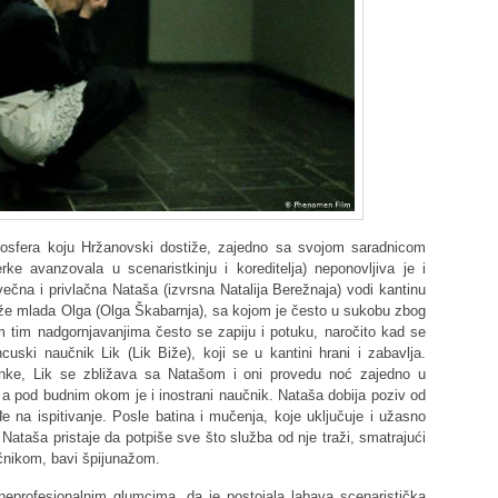
tmosfera koju Hržanovski dostiže, zajedno sa svojom saradnicom
ke avanzovala u scenaristkinju i koreditelja) neponovljiva je i
čna i privlačna Nataša (izvrsna Natalija Berežnaja) vodi kantinu
maže mlada Olga (Olga Škabarnja), sa kojom je često u sukobu zbog
m tim nadgornjavanjima često se zapiju i potuku, naročito kad se
ncuski naučnik Lik (Lik Biže), koji se u kantini hrani i zabavlja.
anke, Lik se zbližava sa Natašom i oni provedu noć zajedno u
 a pod budnim okom je i inostrani naučnik. Nataša dobija poziv od
 na ispitivanje. Posle batina i mučenja, koje uključuje i užasno
, Nataša pristaje da potpiše sve što služba od nje traži, smatrajući
čnikom, bavi špijunažom.
eprofesionalnim glumcima, da je postojala labava scenaristička