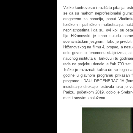
Velike kontroverze i različita pitanja, es
se da su mahom neprofesionalni glumci i
dragoceno za naraciju, poput Vladimira
fizičkom i psihičkom maltretiranju, naš
neprijatnostima i da su, ovi koji su ostal
Ilja Hržanovski je imao suludu name
scenarističkim jezgrom. Tako je prvobit
Hržanovskog na filmu 4, propao, a nesuđ
delo govori o fenomenu staljinizma, ali
naučnog instituta u Harkovu i tu godina
rada na projektu donelo je čak 700 sati s
Teško je razaznati koliko će se toga na k
godine u glavnom programu prikazan 
programa i DAU. DEGENERACIJA (format
insistiranje direkcije festivala iako je
Parizu, početkom 2019, dobio je Srebrn
meri i sasvim zaslužena.