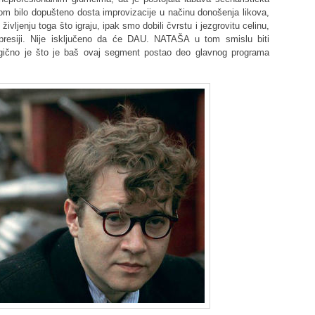
om bilo dopušteno dosta improvizacije u načinu donošenja likova,
ljenju toga što igraju, ipak smo dobili čvrstu i jezgrovitu celinu,
presiji. Nije isključeno da će DAU. NATAŠA u tom smislu biti
logično je što je baš ovaj segment postao deo glavnog programa