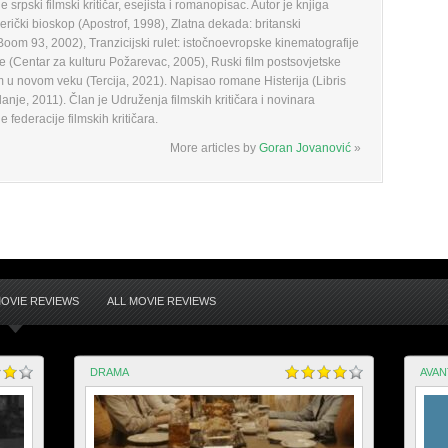
 srpski filmski kritičar, esejista i romanopisac. Autor je knjiga
erički bioskop (Apostrof, 1998), Zlatna dekada: britanski
Boom 93, 2002), Tranzicijski rulet: istočnoevropske kinematografije
je (Centar za kulturu Požarevac, 2005), Ruski film postsovjetske
lm u novom veku (Tercija, 2021). Napisao romane Histerija (Libris
danje, 2011). Član je Udruženja filmskih kritičara i novinara
ederacije filmskih kritičara.
More articles by
Goran Jovanović
»
OVIE REVIEWS
ALL MOVIE REVIEWS
DRAMA
AVA