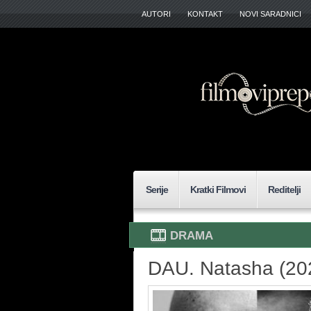
AUTORI
KONTAKT
NOVI SARADNICI
Serije
Kratki Filmovi
Reditelji
DRAMA
DAU. Natasha (20