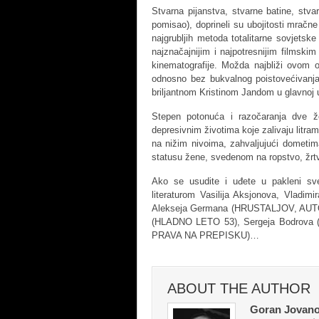
Stvarna pijanstva, stvarne batine, stvar
pomisao), doprineli su ubojitosti mračn
najgrubljih metoda totalitarne sovjetsk
najznačajnijim i najpotresnijim filmski
kinematografije. Možda najbliži ovom os
odnosno bez bukvalnog poistovećivanj
briljantnom Kristinom Jandom u glavnoj u
Stepen potonuća i razočaranja dve žen
depresivnim životima koje zalivaju litram
na nižim nivoima, zahvaljujući dometim
statusu žene, svedenom na ropstvo, žrtv
Ako se usudite i uđete u pakleni sve
literaturom Vasilija Aksjonova, Vladim
Alekseja Germana (HRUSTALJOV, AUTO
(HLADNO LETO 53), Sergeja Bodrova
PRAVA NA PREPISKU)…
ABOUT THE AUTHOR
Goran Jovano