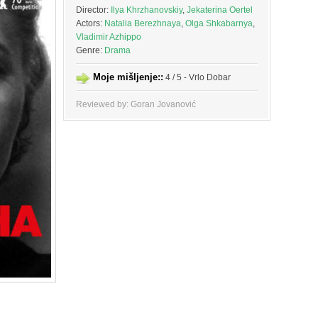
Director:
Ilya Khrzhanovskiy
,
Jekaterina Oertel
Actors:
Natalia Berezhnaya
,
Olga Shkabarnya
,
Vladimir Azhippo
Genre:
Drama
Moje mišljenje::
4 / 5 - Vrlo Dobar
Reviewed by: Goran Jovanović