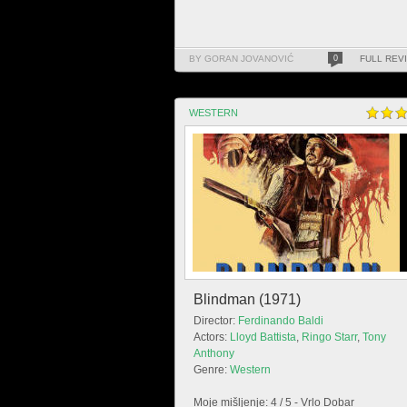
BY GORAN JOVANOVIĆ
0
FULL REV
WESTERN
Blindman (1971)
Director:
Ferdinando Baldi
Actors:
Lloyd Battista
,
Ringo Starr
,
Tony
Anthony
Genre:
Western
Moje mišljenje: 4 / 5 - Vrlo Dobar