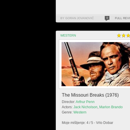
BY GORAN JOVANOVIĆ
0
FULL REV
WESTERN
The Missouri Breaks (1976)
Director:
Arthur Penn
Actors:
Jack Nicholson
,
Marlon Brando
Genre:
Western
Moje mišljenje: 4 / 5 - Vrlo Dobar