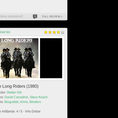
ORAN JOVANOVIĆ
0
FULL REVIEW »
RAFSKI
e Long Riders (1980)
ctor:
Walter Hill
rs:
David Carradine
,
Stacy Keach
re:
Biografski
,
Krimi
,
Western
 mišljenje: 4 / 5 - Vrlo Dobar