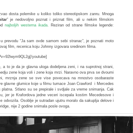
azvao dosta polemike u koliko toliko stereotipskom zanru. Mnoga
itar
” je nedovoljno poznat i priznat film, ali u nekim filmskim
 od
najboljih westerna ikada
. Reziran od strane filmske legende:
, u prevodu “Ja sam ovde samom sebi stranac”, je poznati moto
 ovaj film, recenica koju Johnny izgovara sredinom filma.
h?v=92lwym9QL2g[/youtube]
 a to je da je glavna uloga dodeljena zeni, i na suprotnoj strani,
medju zene koja voli i zene koja mrzi. Naravno ova prva se dvoumi
rani, mrznja zene se sve vise povecava na mnostvo osobaraste
ve glavne glumice koje u filmu tumace Joan Crawford i Mercedes
latna. Stlano su se prepirale i svdjale za vreme snimanja. Cak
dju, jer je Krafordova jedne veceri iscepala kostim Mecedesove i
e odvozila. Osoblje je sutradan ujutru moralo da sakuplja delove i
idge, nije 2 godine snimala posle ovoga.