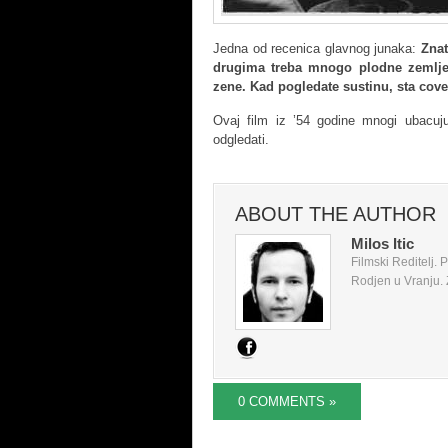
Jedna od recenica glavnog junaka:
Znat
drugima treba mnogo plodne zemlje 
zene. Kad pogledate sustinu, sta cove
Ovaj film iz ’54 godine mnogi ubacuju
odgledati.
ABOUT THE AUTHOR
Milos Itic
Filmski Reditelj.
Rodjen u Vranju. Z
0 COMMENTS »