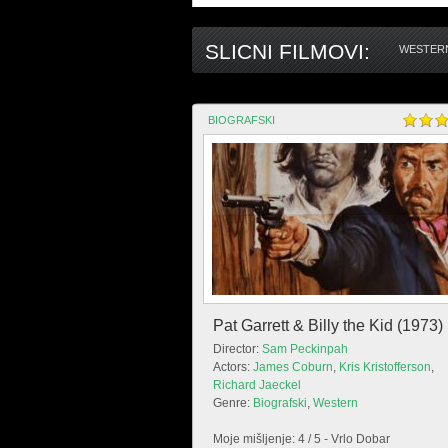
SLICNI FILMOVI:
WESTERN
BIOGRAFSKI
Pat Garrett & Billy the Kid (1973)
Director:
Sam Peckinpah
Actors:
James Coburn
,
Kris Kristofferson
,
Richard Jaeckel
Genre:
Biografski
,
Western
Moje mišljenje: 4 / 5 - Vrlo Dobar