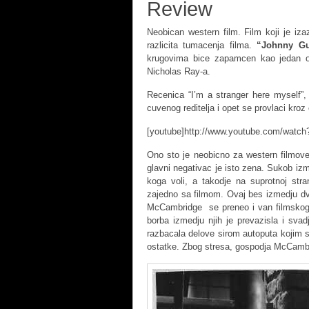
Review
Neobican western film. Film koji je iz
razlicita tumacenja filma.
“Johnny Gu
krugovima bice zapamcen kao jedan
Nicholas Ray-a.
Recenica “I’m a stranger here myself”
cuvenog reditelja i opet se provlaci kroz
[youtube]http://www.youtube.com/watc
Ono sto je neobicno za western filmove,
glavni negativac je isto zena. Sukob iz
koga voli, a takodje na suprotnoj st
zajedno sa filmom. Ovaj bes izmedju d
McCambridge se preneo i van filmskog p
borba izmedju njih je prevazisla i sva
razbacala delove sirom autoputa kojim s
ostatke. Zbog stresa, gospodja McCambr