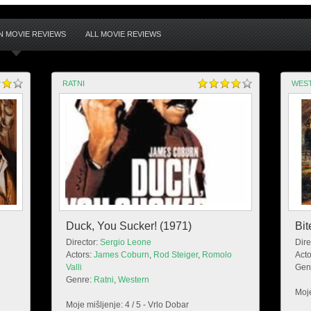
 MOVIE REVIEWS
ALL MOVIE REVIEWS
RATNI
WES
Duck, You Sucker! (1971)
Bit
Director:
Sergio Leone
Dire
Actors:
James Coburn
,
Rod Steiger
,
Romolo
Acto
Valli
Gen
Genre:
Ratni
,
Western
Moje
Moje mišljenje: 4 / 5 - Vrlo Dobar