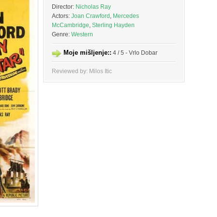
Director:
Nicholas Ray
Actors:
Joan Crawford
,
Mercedes
McCambridge
,
Sterling Hayden
Genre:
Western
Moje mišljenje::
4 / 5 - Vrlo Dobar
Reviewed by: Milos Itic