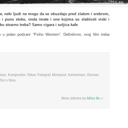
e, neki ljudi ne mogu da se obuzdaju pred zlatom i srebrom,
i puno stoke, onda imate i one kojima su slablosti viski i
ku stvarno treba? Samo cigara i soljica kafe
.
 u jedan podzanr “Psiho Western”. Definitivno, ovaj film treba
 Pisac. Kompozitor. Slikar. Fotograf. Montazer. Kamerman. Glumac.
ivi u Nisu.
More articles by
Milos Itic
»