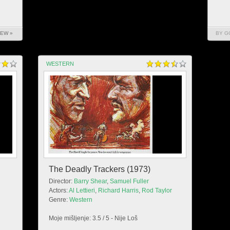
IEW »
BY G
WESTERN
The Deadly Trackers (1973)
Director:
Barry Shear
,
Samuel Fuller
Actors:
Al Lettieri
,
Richard Harris
,
Rod Taylor
Genre:
Western
Moje mišljenje: 3.5 / 5 - Nije Loš