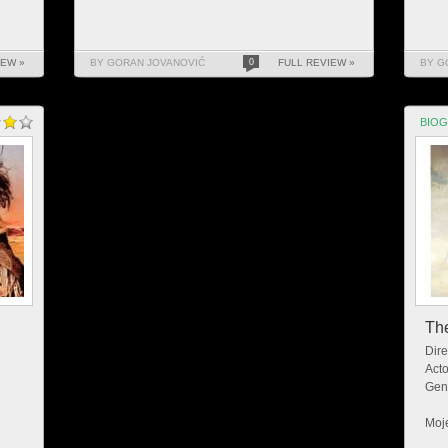
IEW »
BY GORAN JOVANOVIĆ
0
FULL REVIEW »
BY G
BIOG
Th
Dire
Acto
Gen
Moje