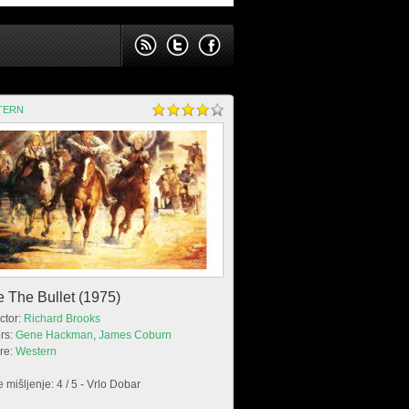
TERN
e The Bullet (1975)
ctor:
Richard Brooks
rs:
Gene Hackman
,
James Coburn
re:
Western
 mišljenje: 4 / 5 - Vrlo Dobar