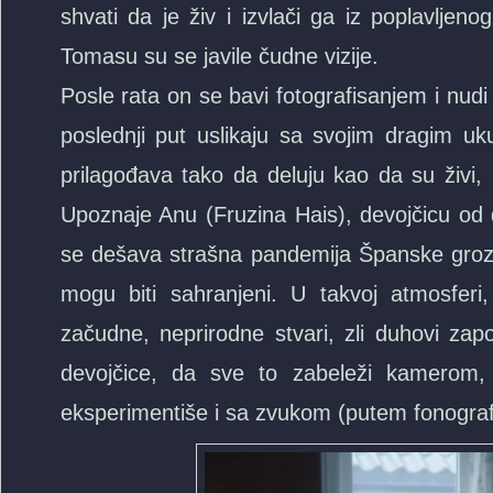
shvati da je živ i izvlači ga iz poplavljen
Tomasu su se javile čudne vizije.
Posle rata on se bavi fotografisanjem i n
poslednji put uslikaju sa svojim dragim u
prilagođava tako da deluju kao da su živi, 
Upoznaje Anu (Fruzina Hais), devojčicu od d
se dešava strašna pandemija Španske grozn
mogu biti sahranjeni. U takvoj atmosferi
začudne, neprirodne stvari, zli duhovi zap
devojčice, da sve to zabeleži kamerom,
eksperimentiše i sa zvukom (putem fonografa)