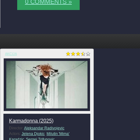
0 COMMENTS »
AKCIJA
Karmadonna (2025)
Director:
Aleksandar Radivojevic
Actors:
Jelena Djokic
,
Milutin 'Mima'
Karadzic
,
Sergej Trifunovic