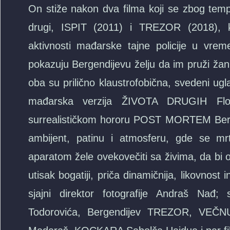
On stiže nakon dva filma koji se zbog temp
drugi, ISPIT (2011) i TREZOR (2018), 
aktivnosti mađarske tajne policije u vre
pokazuju Bergendijevu želju da im pruži žan
oba su prilično klaustrofobična, svedeni ug
mađarska verzija ŽIVOTA DRUGIH Flo
surrealističkom hororu POST MORTEM Bergend
ambijent, patinu i atmosferu, gde se mr
aparatom žele ovekovečiti sa živima, da bi 
utisak bogatiji, priča dinamičnija, likovnost
sjajni direktor fotografije Andraš 
Todorovića, Bergendijev TREZOR, VEČN