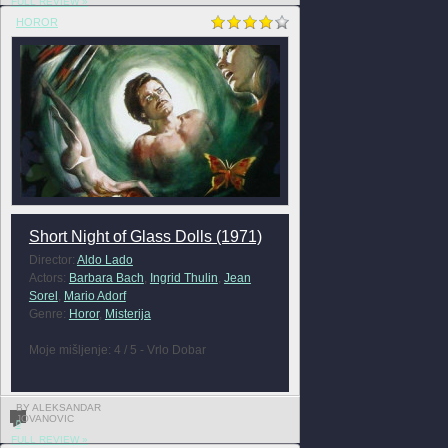
FULL REVIEW »
HOROR
Short Night of Glass Dolls (1971)
Director:
Aldo Lado
Actors:
Barbara Bach
,
Ingrid Thulin
,
Jean
Sorel
,
Mario Adorf
Genre:
Horor
,
Misterija
Moje mišljenje: 4 / 5 - Vrlo Dobar
BY ALEKSANDAR
JOVANOVIC
0
FULL REVIEW »