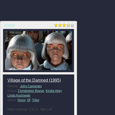
HOROR
Village of the Damned (1995)
Director:
John Carpenter
Actors:
Christopher Reeve
,
Kirstie Alley
,
Linda Kozlowski
Genre:
Horor
,
SF
,
Triler
Moje mišljenje: 3.5 / 5 - Nije Loš