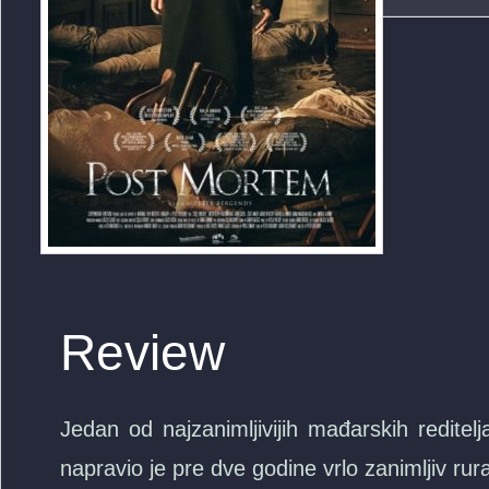
Review
Jedan od najzanimljivijih mađarskih reditel
napravio je pre dve godine vrlo zanimljiv ru