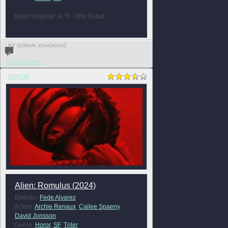
Moje mišljenje: 4 / 5 - Vrlo Dobar
BY GORAN JOVANOVIĆ
0
FULL REVIEW »
HOROR
Alien: Romulus (2024)
Director:
Fede Alvarez
Actors:
Archie Renaux
,
Cailee Spaeny
,
David Jonsson
Genre:
Horor
,
SF
,
Triler