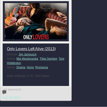
Only Lovers Left Alive (2013)
Director:
Jim Jarmusch
Actors:
Mia Wasikowska
,
Tilda Swinton
,
Tom
Hiddleston
Genre:
Drama
,
Horor
,
Romansa
Moje mišljenje: 4 / 5 - Vrlo Dobar
BY IVAN POTIC
0
FULL REVIEW »