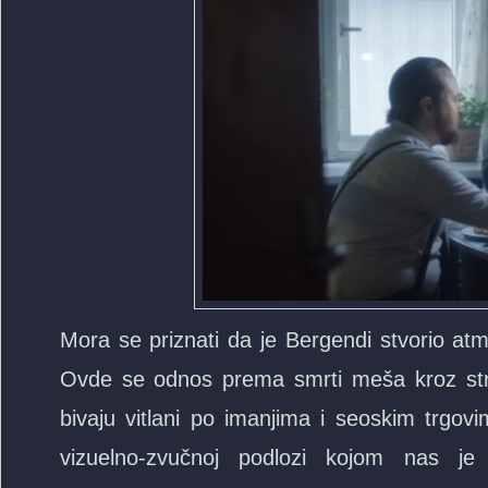
Mora se priznati da je Bergendi stvorio at
Ovde se odnos prema smrti meša kroz strav
bivaju vitlani po imanjima i seoskim trgo
vizuelno-zvučnoj podlozi kojom nas je