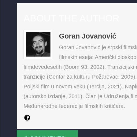
ABOUT THE AUTHOR
Goran Jovanović
Goran Jovanović je srpski filmski
filmskih eseja: Američki bioskop
filmdevedesetih (Boom 93, 2002), Tranzicijski 
tranzicije (Centar za kulturu Požarevac, 2005),
Poljski film u novom veku (Tercija, 2021). Napis
(autorsko izdanje, 2011). Član je Udruženja fi
Međunarodne federacije filmskih kritičara.