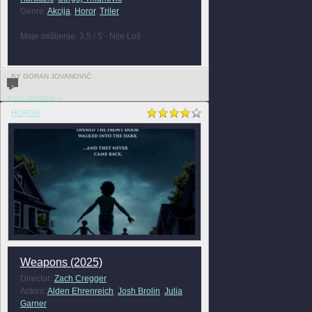
Genre:
Akcija
,
Horor
,
Triler
Moje mišljenje: 3.5 / 5 - Nije Loš
BY GORAN JOVANOVIĆ
1
FULL REVIEW »
HOROR
Weapons (2025)
Director:
Zach Cregger
Actors:
Alden Ehrenreich
,
Josh Brolin
,
Julia
Garner