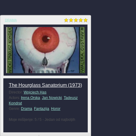
DRAMA
The Hourglass Sanatorium (1973)
Director:
Wojciech Has
Actors:
Irena Orska
,
Jan Nowicki
,
Tadeusz
Kondrat
Genre:
Drama
,
Fantazija
,
Horor
Moje mišljenje: 5 / 5 - Jedan od najboljih