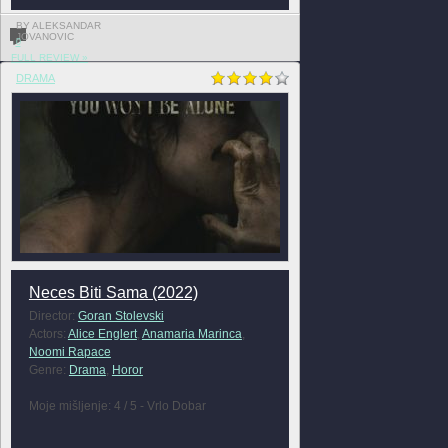
BY ALEKSANDAR
JOVANOVIC
0
FULL REVIEW »
DRAMA
Neces Biti Sama (2022)
Director:
Goran Stolevski
Actors:
Alice Englert
,
Anamaria Marinca
,
Noomi Rapace
Genre:
Drama
,
Horor
Moje mišljenje: 4 / 5 - Vrlo Dobar