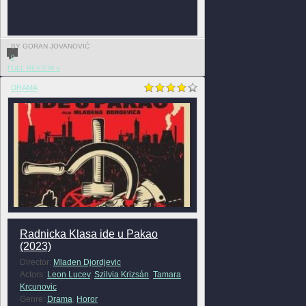
BY GORAN JOVANOVIĆ
0
FULL REVIEW »
DRAMA
Radnicka Klasa ide u Pakao
(2023)
Director:
Mladen Djordjevic
Actors:
Leon Lucev
,
Szilvia Krizsán
,
Tamara
Krcunovic
Genre:
Drama
,
Horor