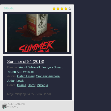
DRAMA
Summer of 84 (2018)
Director:
Anouk Whissell
,
François Simard
,
Yoann-Karl Whissell
Actors:
Caleb Emery
,
Graham Verchere
,
Judah Lewis
Genre:
Drama
,
Horor
,
Misterija
Moje mišljenje: 4 / 5 - Vrlo Dobar
BY ALEKSANDAR
JOVANOVIC
1