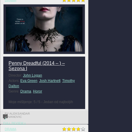
Penny Dreadful (2014 – ) –
Sezona I
Director:
John Logan
Actors:
Eva Green
,
Josh Hartnett
,
Timothy
Dalton
Genre:
Drama
,
Horor
Moje mišljenje: 5 / 5 - Jedan od najboljih
BY ALEKSANDAR
JOVANOVIC
2
FULL REVIEW »
DRAMA