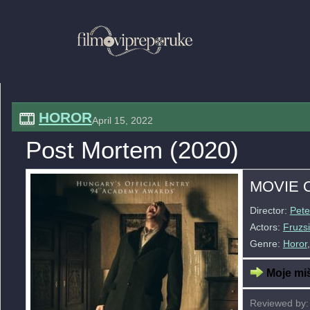
HOROR
April 15, 2022
Post Mortem (2020)
MOVIE 
Director:
Pete
Actors:
Fruzs
Genre:
Horor
Moje miš
Reviewed by: