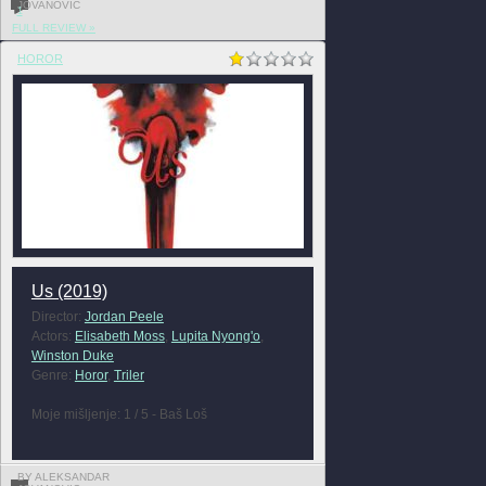
JOVANOVIC
1
FULL REVIEW »
HOROR
Us (2019)
Director:
Jordan Peele
Actors:
Elisabeth Moss
,
Lupita Nyong'o
,
Winston Duke
Genre:
Horor
,
Triler
Moje mišljenje: 1 / 5 - Baš Loš
BY ALEKSANDAR