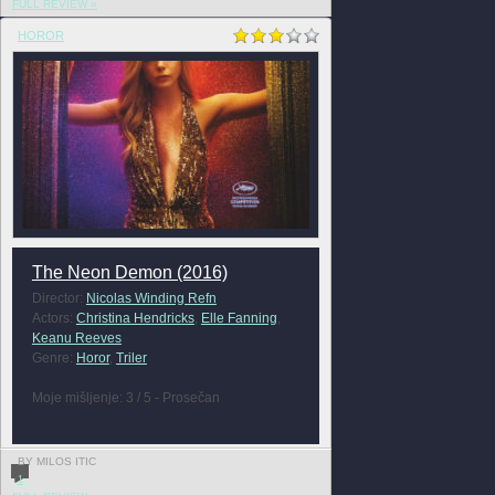
FULL REVIEW »
HOROR
The Neon Demon (2016)
Director:
Nicolas Winding Refn
Actors:
Christina Hendricks
,
Elle Fanning
,
Keanu Reeves
Genre:
Horor
,
Triler
Moje mišljenje: 3 / 5 - Prosečan
BY MILOS ITIC
1