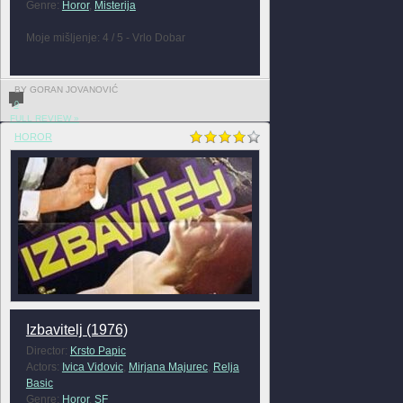
Genre:
Horor
,
Misterija
Moje mišljenje: 4 / 5 - Vrlo Dobar
BY GORAN JOVANOVIĆ
0
FULL REVIEW »
HOROR
Izbavitelj (1976)
Director:
Krsto Papic
Actors:
Ivica Vidovic
,
Mirjana Majurec
,
Relja
Basic
Genre:
Horor
,
SF