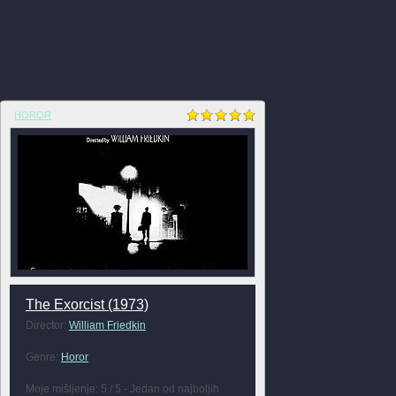
HOROR
The Exorcist (1973)
Director:
William Friedkin
Genre:
Horor
Moje mišljenje: 5 / 5 - Jedan od najboljih