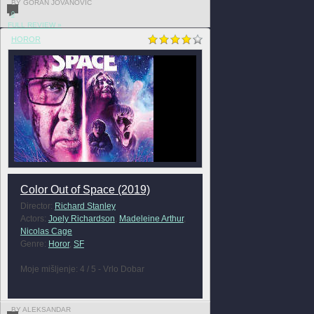
BY GORAN JOVANOVIĆ
0
FULL REVIEW »
HOROR
Color Out of Space (2019)
Director:
Richard Stanley
Actors:
Joely Richardson
,
Madeleine Arthur
,
Nicolas Cage
Genre:
Horor
,
SF
Moje mišljenje: 4 / 5 - Vrlo Dobar
BY ALEKSANDAR