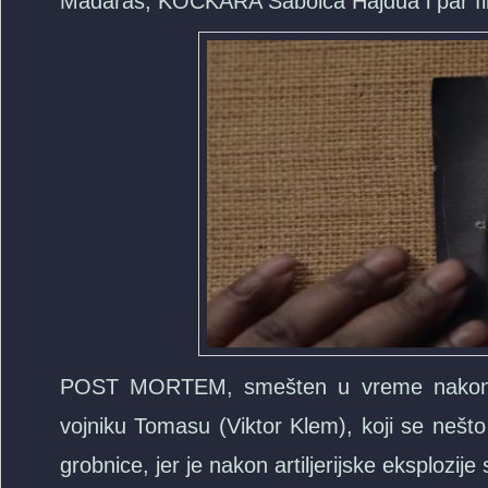
Madaraš, KOCKARA Sabolča Hajdua i par fi
POST MORTEM, smešten u vreme nakon P
vojniku Tomasu (Viktor Klem), koji se nešt
grobnice, jer je nakon artiljerijske eksplo