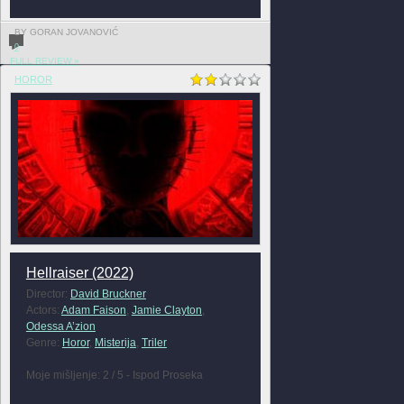
BY GORAN JOVANOVIĆ
0
FULL REVIEW »
HOROR
Hellraiser (2022)
Director:
David Bruckner
Actors:
Adam Faison
,
Jamie Clayton
,
Odessa A’zion
Genre:
Horor
,
Misterija
,
Triler
Moje mišljenje: 2 / 5 - Ispod Proseka