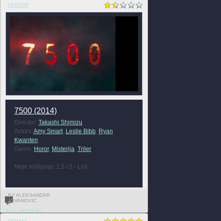
HOROR
7500 (2014)
Director:
Takashi Shimizu
Actors:
Amy Smart
,
Leslie Bibb
,
Ryan
Kwanten
Genre:
Horor
,
Misterija
,
Triler
Moje mišljenje: 1.5 / 5 - Loš
BY ALEKSANDAR
JOVANOVIC
0
FULL REVIEW »
DRAMA