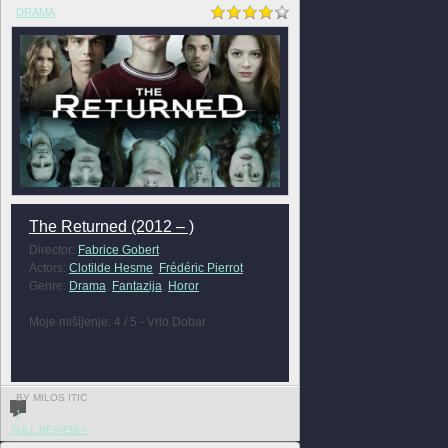
DRAMA
The Returned (2012 – )
Director:
Fabrice Gobert
Actors:
Clotilde Hesme
,
Frédéric Pierrot
Genre:
Drama
,
Fantazija
,
Horor
Moje mišljenje: 4 / 5 - Vrlo Dobar
BY MILOS ITIC
1
FULL REVIEW »