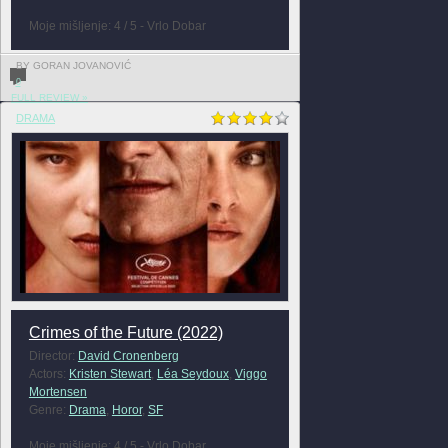
Moje mišljenje: 4 / 5 - Vrlo Dobar
BY GORAN JOVANOVIĆ
0
FULL REVIEW »
DRAMA
Crimes of the Future (2022)
Director:
David Cronenberg
Actors:
Kristen Stewart
,
Léa Seydoux
,
Viggo
Mortensen
Genre:
Drama
,
Horor
,
SF
Moje mišljenje: 4 / 5 - Vrlo Dobar