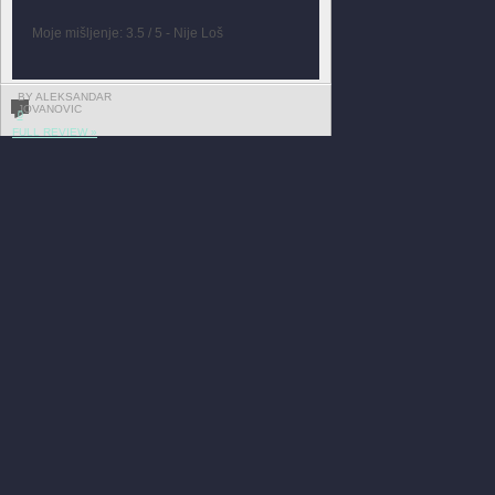
Moje mišljenje: 3.5 / 5 - Nije Loš
BY ALEKSANDAR
JOVANOVIC
0
FULL REVIEW »