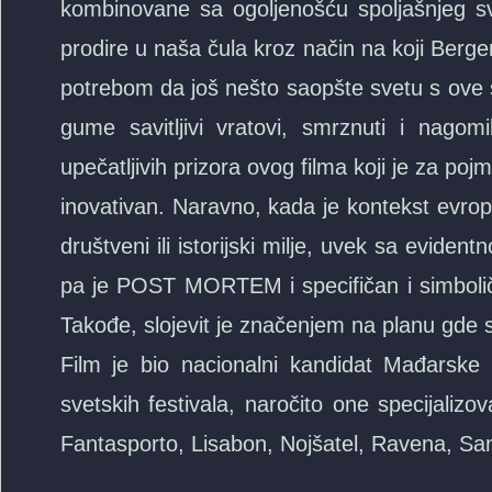
kombinovane sa ogoljenošću spoljašnjeg sv
prodire u naša čula kroz način na koji Berg
potrebom da još nešto saopšte svetu s ove s
gume savitljivi vratovi, smrznuti i nago
upečatljivih prizora ovog filma koji je za po
inovativan. Naravno, kada je kontekst evrop
društveni ili istorijski milje, uvek sa evide
pa je POST MORTEM i specifičan i simboliča
Takođe, slojevit je značenjem na planu gde s
Film je bio nacionalni kandidat Mađars
svetskih festivala, naročito one specijaliz
Fantasporto, Lisabon, Nojšatel, Ravena, San