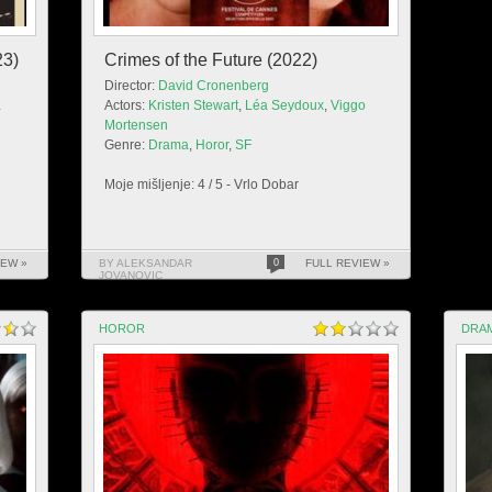
23)
Crimes of the Future (2022)
Director:
David Cronenberg
a
Actors:
Kristen Stewart
,
Léa Seydoux
,
Viggo
Mortensen
Genre:
Drama
,
Horor
,
SF
Moje mišljenje: 4 / 5 - Vrlo Dobar
IEW »
BY ALEKSANDAR
0
FULL REVIEW »
JOVANOVIC
HOROR
DRA