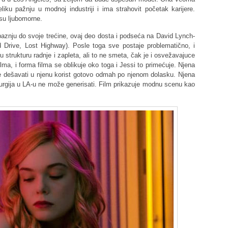
veliku pažnju u modnoj industriji i ima strahovit početak karijere.
 su ljubomorne.
 paznju do svoje trećine, ovaj deo dosta i podseća na David Lynch-
nd Drive, Lost Highway). Posle toga sve postaje problematično, i
u strukturu radnje i zapleta, ali to ne smeta, čak je i osvežavajuce
filma, i forma filma se oblikuje oko toga i Jessi to primećuje. Njena
je dešavati u njenu korist gotovo odmah po njenom dolasku. Njena
irurgija u LA-u ne može generisati. Film prikazuje modnu scenu kao