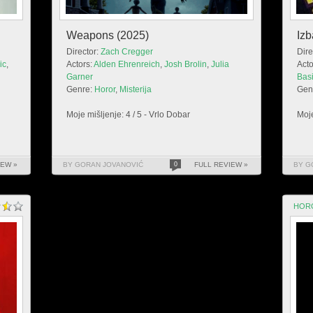
Weapons (2025)
Izb
Director:
Zach Cregger
Dire
ic
,
Actors:
Alden Ehrenreich
,
Josh Brolin
,
Julia
Acto
Garner
Bas
Genre:
Horor
,
Misterija
Gen
Moje mišljenje: 4 / 5 - Vrlo Dobar
Moje
IEW »
BY GORAN JOVANOVIĆ
0
FULL REVIEW »
BY G
HOR