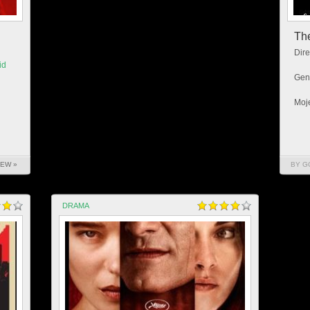
The
Dire
id
Gen
Moje
IEW »
BY G
DRAMA