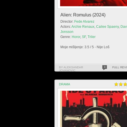
Alien: Romulus (2024)
Director:
Fede Alvarez
Actors:
Archie Renaux
,
Cailee Spaeny
,
Dav
Jonsson
Genre:
Horor
,
SF
,
Triler
Moje mišljenje: 3.5 / 5 - Nije Loš
BY ALEKSANDAR
0
FULL REV
JOVANOVIC
DRAMA