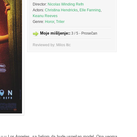
Director:
Nicolas Winding Refn
Actors:
Christina Hendricks
,
Elle Fanning
,
Keanu Reeves
Genre:
Horor
,
Triler
Moje mišljenje::
3 / 5 - Prosečan
Reviewed by: Milos Itic
že u u Los Angeles, sa željom da bude uspešan model. Ona veoma