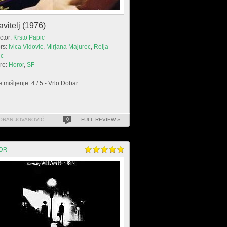
avitelj (1976)
ctor:
Krsto Papic
rs:
Ivica Vidovic
,
Mirjana Majurec
,
Relja
ic
re:
Horor
,
SF
 mišljenje: 4 / 5 - Vrlo Dobar
ORAN JOVANOVIĆ
0
FULL REVIEW »
OR