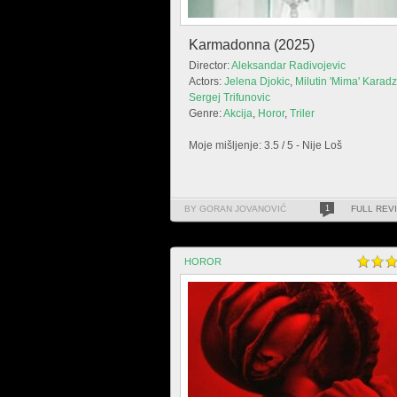
Karmadonna (2025)
Director:
Aleksandar Radivojevic
Actors:
Jelena Djokic
,
Milutin 'Mima' Karadz
Sergej Trifunovic
Genre:
Akcija
,
Horor
,
Triler
Moje mišljenje: 3.5 / 5 - Nije Loš
BY GORAN JOVANOVIĆ
1
FULL REV
HOROR