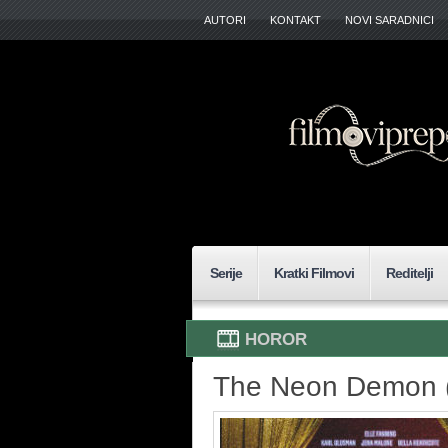
AUTORI
KONTAKT
NOVI SARADNICI
Serije
Kratki Filmovi
Reditelji
HOROR
The Neon Demon 