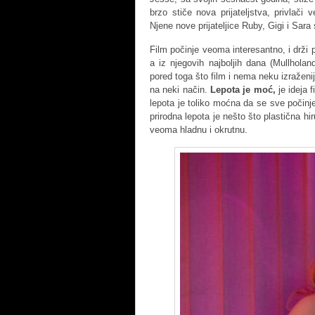
brzo stiče nova prijateljstva, privlači 
Njene nove prijateljice Ruby, Gigi i Sara
Film počinje veoma interesantno, i drži
a iz njegovih najboljih dana (Mullhola
pored toga što film i nema neku izraženij
na neki način.
Lepota je moć,
je ideja 
lepota je toliko moćna da se sve počin
prirodna lepota je nešto što plastična h
veoma hladnu i okrutnu.