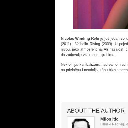
Nicolas Winding Refn
je još jedan soli
(2011) i Valhalla Rising (2009). U poje
nivou, jako atmosfericna. Ali nažalost, 
da zadovolje vizulenu liniju filma.
Nekrofilija, kanibalizam, nadrealno hlad
na privlačnu i neodoljivu šou biznis scen
ABOUT THE AUTHOR
Milos Itic
Filmski Reditelj.