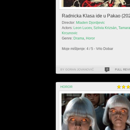
Radnicka Klasa ide u Pakao (20
Director:
Mladen Djordjevic
Actors:
Leon Lucev
,
Szilvia Krizsán
,
Tamar
Krcunovic
Genre:
Drama
,
Horor
Moje mišljenje: 4 / 5 - Vrlo Dobar
BY GORAN JOVANOVIĆ
0
FULL REV
HOROR