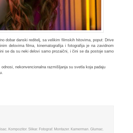
dno dobar danski reditelj, sa velikim filmskih hitovima, poput: Drive
dinim delovima filma, kinematografija i fotografija je na zavidnom
čini se da su neki delovi samo prozaični, i čini se da postoje samo
ni odnosi, nekonvencionalna razmišljanja su svetla koja padaju
u.
 Pisac. Kompozitor. Slikar. Fotograf. Montazer. Kamerman. Glumac.