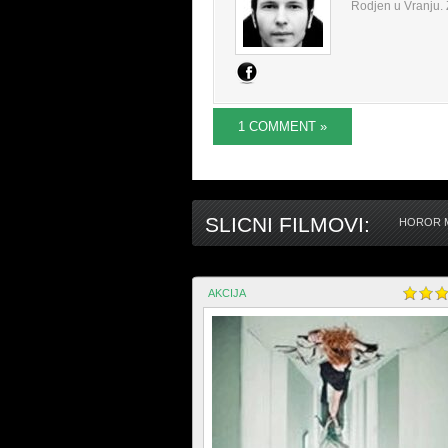
Rodjen u Vranju. Z
1 COMMENT »
SLICNI FILMOVI:
HOROR M
AKCIJA