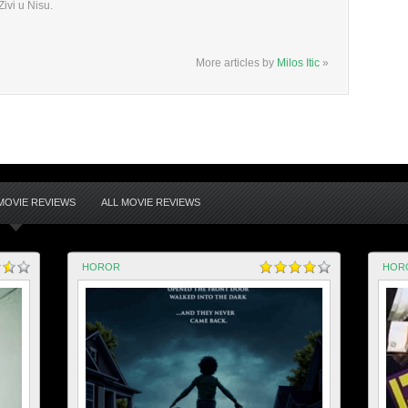
ivi u Nisu.
More articles by
Milos Itic
»
OVIE REVIEWS
ALL MOVIE REVIEWS
HOROR
HOR