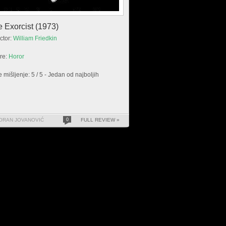
 Exorcist (1973)
ctor:
William Friedkin
re:
Horor
 mišljenje: 5 / 5 - Jedan od najboljih
ORAN JOVANOVIĆ
0
FULL REVIEW »