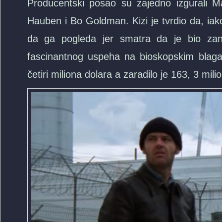
Producentski posao su zajedno izgurali Ma
Hauben i Bo Goldman. Kizi je tvrdio da, iako
da ga pogleda jer smatra da je bio za
fascinantnog uspeha na bioskopskim blagaj
četiri miliona dolara a zaradilo je 163, 3 mili