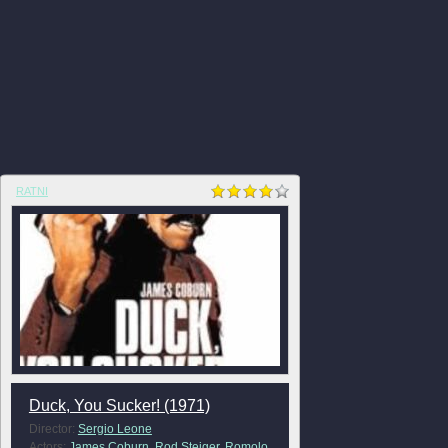
RATNI
Duck, You Sucker! (1971)
Director:
Sergio Leone
Actors:
James Coburn
,
Rod Steiger
,
Romolo