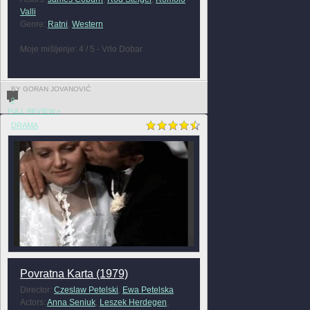
Valli
Genre:
Ratni
,
Western
Moje mišljenje: 4 / 5 - Vrlo Dobar
BY GORAN JOVANOVIĆ
0
FULL REVIEW »
DRAMA
Povratna Karta (1979)
Director:
Czeslaw Petelski
,
Ewa Petelska
Actors:
Anna Seniuk
,
Leszek Herdegen
,