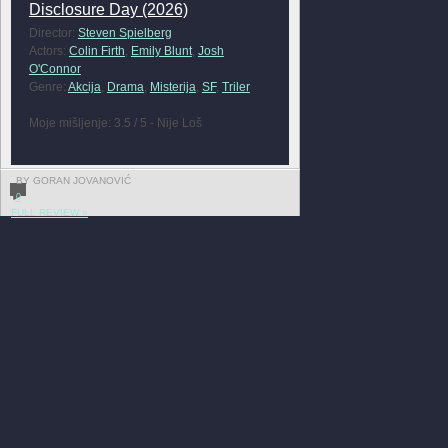
Disclosure Day (2026)
Director:
Steven Spielberg
Actors:
Colin Firth
,
Emily Blunt
,
Josh
O'Connor
Genre:
Akcija
,
Drama
,
Misterija
,
SF
,
Triler
Moje mišljenje: 3.5 / 5 - Nije Loš
BY GORAN JOVANOVIĆ
0
FULL REVIEW »