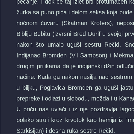
pecanje. I dok će taj izlet biti protumačen
žurka sa puno pića i delom seksa koja bude
noćnom čuvaru (Skatman Kroters), nepos
Bibliju Bebitu (izvrsni Bred Durif u svojoj pr
nakon što umalo uguši sestru Rečid. Sno
Indijanac Bromden (Vil Sampson) i Mekmarfi 
drugim prilikama da je indijanski džin odluči
načine. Kada ga nakon nasilja nad sestrom R
u biljku, Poglavica Bromden ga uguši ja
prepreke i odlazi u slobodu, možda i u Kanad
U priču nas uvlači i iz nje pozdravlja lag
polako struji kroz krvotok kao hemija iz “m
Sarkisijan) i desna ruka sestre Rečid.