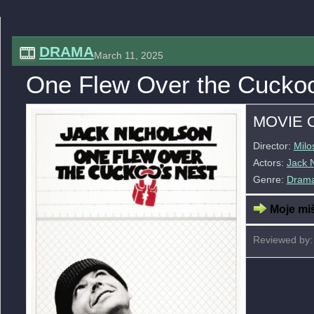
DRAMA
March 11, 2025
One Flew Over the Cuckoo
MOVIE 
Director:
Milo
Actors:
Jack 
Genre:
Dram
Moje miš
Reviewed by: