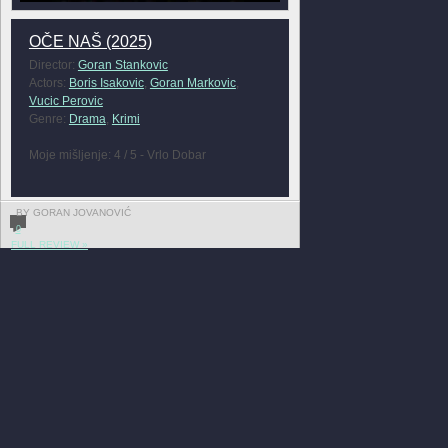
OČE NAŠ (2025)
Director:
Goran Stankovic
Actors:
Boris Isakovic
,
Goran Markovic
,
Vucic Perovic
Genre:
Drama
,
Krimi
Moje mišljenje: 4 / 5 - Vrlo Dobar
BY GORAN JOVANOVIĆ
0
FULL REVIEW »