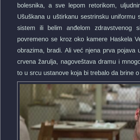
bolesnika, a sve lepom retorikom, uljudn
Ušuškana u uštirkanu sestrinsku uniformu 
sistem ili belim anđelom zdravstvenog s
povremeno se kroz oko kamere Haskela Veks
obrazima, bradi. Ali već njena prva pojava u
crvena žarulja, nagoveštava dramu i mnogo
to u srcu ustanove koja bi trebalo da brine o d