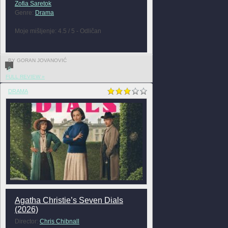
Zofia Saretok
Genre:
Drama
Moje mišljenje: 4.5 / 5 - Odličan
BY GORAN JOVANOVIĆ
0
FULL REVIEW »
DRAMA
Agatha Christie’s Seven Dials
(2026)
Director:
Chris Chibnall