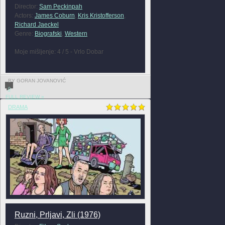
Director:
Sam Peckinpah
Actors:
James Coburn
,
Kris Kristofferson
,
Richard Jaeckel
Genre:
Biografski
,
Western
Moje mišljenje: 4 / 5 - Vrlo Dobar
BY GORAN JOVANOVIĆ
0
FULL REVIEW »
DRAMA
Ruzni, Prljavi, Zli (1976)