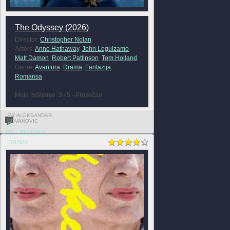
The Odyssey (2026)
Director:
Christopher Nolan
Actors:
Anne Hathaway
,
John Leguizamo
,
Matt Damon
,
Robert Pattinson
,
Tom Holland
Genre:
Avantura
,
Drama
,
Fantazija
,
Romansa
Moje mišljenje: 3 / 5 - Prosečan
BY ALEKSANDAR
JOVANOVIC
0
FULL REVIEW »
DRAMA