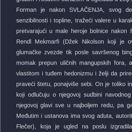
Forman je nakon SVLAČENJA, svog deb
senzibilnosti i topline, tražeći valere u ka
pretvarajući u male heroje bolnice nakon 
Rendl Mekmarfi (Džek Nikolson koji je ov
glumačke zvezde tik posle savršenog 
momak prepun uličnih mangupskih fora, a
vlastitom i tuđem hedonizmu i želji da pri
praveći štetu, ponajviše sebi. On je toliko i
koji odlučuju o njegovoj sudbini navodnog p
njegovoj glavi sve u najboljem redu, pa ga 
Međutim i ustanova ima svog aduta, autorita
Flečer), koja je ugled na poslu izgra