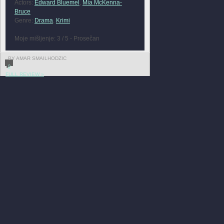
Actors:
Edward Bluemel
,
Mia McKenna-
Bruce
Genre:
Drama
,
Krimi
Moje mišljenje: 3 / 5 - Prosečan
BY AMAR SMAILHODZIC
0
FULL REVIEW »