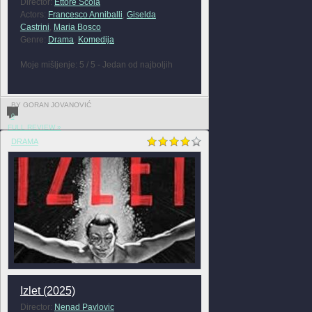
Director:
Ettore Scola
Actors:
Francesco Anniballi
,
Giselda
Castrini
,
Maria Bosco
Genre:
Drama
,
Komedija
Moje mišljenje: 5 / 5 - Jedan od najboljih
BY GORAN JOVANOVIĆ
0
FULL REVIEW »
DRAMA
Izlet (2025)
Director:
Nenad Pavlovic