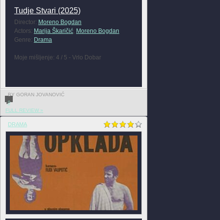
Tudje Stvari (2025)
Director:
Moreno Bogdan
Actors:
Marija Škaričić
,
Moreno Bogdan
Genre:
Drama
Moje mišljenje: 4 / 5 - Vrlo Dobar
BY GORAN JOVANOVIĆ
0
FULL REVIEW »
DRAMA