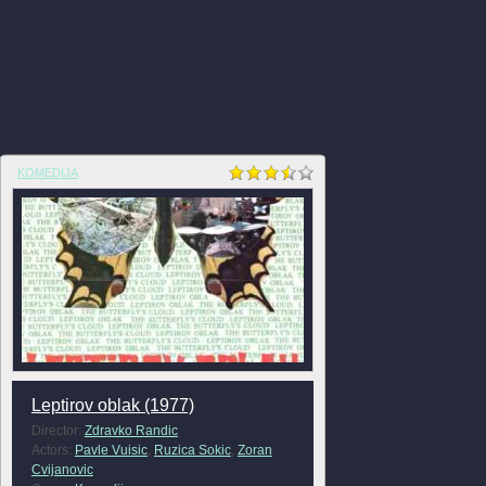
KOMEDIJA
Leptirov oblak (1977)
Director:
Zdravko Randic
Actors:
Pavle Vuisic
,
Ruzica Sokic
,
Zoran
Cvijanovic