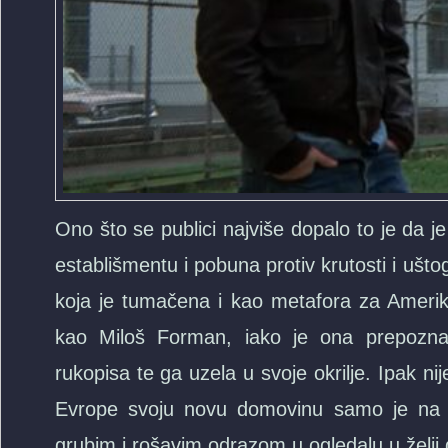
Ono što se publici najviše dopalo to je da 
establišmentu i pobuna protiv krutosti i ušto
koja je tumačena i kao metafora za Ameriku
kao Miloš Forman, iako je ona prepoznala
rukopisa te ga uzela u svoje okrilje. Ipak ni
Evrope svoju novu domovinu samo je na v
grubim i rošavim odrazom u ogledalu u želji 