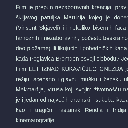
Film je prepun nezaboravnih kreacija, prav
škiljavog patuljka Martinija kojeg je done
(Vinsent Skjaveli) ili nekoliko bisernih fa
famoznih i nezaboravnih, počesto beskrajno
deo pidžame) ili likujućih i pobedničkih kada
kada Poglavica Bromden osvoji slobodu? Jed
Film LET IZNAD KUKAVIČJEG GNEZDA je os
režiju, scenario i glavnu mušku i žensku 
Mekmarfija, virusa koji svojim životnošću n
je i jedan od najvećih dramskih sukoba ikada v
kao i tragični rastanak Rendla i Indijan
kinematografije.