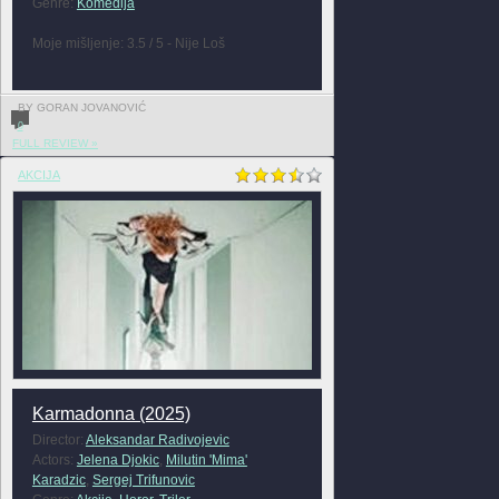
Genre:
Komedija
Moje mišljenje: 3.5 / 5 - Nije Loš
BY GORAN JOVANOVIĆ
0
FULL REVIEW »
AKCIJA
Karmadonna (2025)
Director:
Aleksandar Radivojevic
Actors:
Jelena Djokic
,
Milutin 'Mima'
Karadzic
,
Sergej Trifunovic