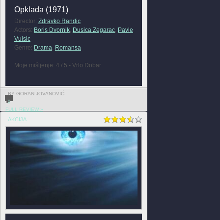
Opklada (1971)
Director:
Zdravko Randic
Actors:
Boris Dvornik
,
Dusica Zegarac
,
Pavle
Vuisic
Genre:
Drama
,
Romansa
Moje mišljenje: 4 / 5 - Vrlo Dobar
BY GORAN JOVANOVIĆ
0
FULL REVIEW »
AKCIJA