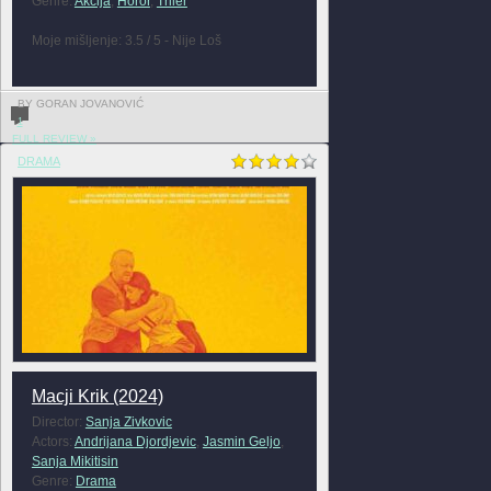
Genre:
Akcija
,
Horor
,
Triler
Moje mišljenje: 3.5 / 5 - Nije Loš
BY GORAN JOVANOVIĆ
1
FULL REVIEW »
DRAMA
Macji Krik (2024)
Director:
Sanja Zivkovic
Actors:
Andrijana Djordjevic
,
Jasmin Geljo
,
Sanja Mikitisin
Genre:
Drama