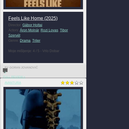
Feels Like Home (2025)
Director:
Gábor Holtai
Actors:
Áron Molnár
,
Rozi Lovas
,
Tibor
Szervét
Genre:
Drama
,
Triler
Moje mišljenje: 4 / 5 - Vrlo Dobar
BY GORAN JOVANOVIĆ
0
FULL REVIEW »
AVANTURA