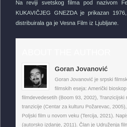
Na reviji svetskog filma pod nazivom F
KUKAVIČJEG GNEZDA je prikazan 1976, a 
distribuirala ga je Vesna Film iz Ljubljane.
ABOUT THE AUTHOR
Goran Jovanović
Goran Jovanović je srpski filmski
filmskih eseja: Američki bioskop
filmdevedesetih (Boom 93, 2002), Tranzicijski 
tranzicije (Centar za kulturu Požarevac, 2005),
Poljski film u novom veku (Tercija, 2021). Napis
(autorsko izdanje, 2011). Član je Udruženja fi