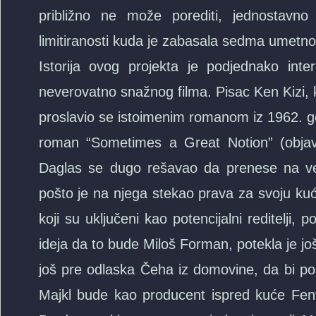
približno ne može porediti, jednostavn
limitiranosti kuda je zabasala sedma umetn
Istorija ovog projekta je podjednako in
neverovatno snažnog filma. Pisac Ken Kizi, 
proslavio se istoimenim romanom iz 1962. go
roman “Sometimes a Great Notion” (objavl
Daglas se dugo rešavao da prenese na vel
pošto je na njega stekao prava za svoju kuć
koji su uključeni kao potencijalni reditelji, 
ideja da to bude Miloš Forman, potekla je j
još pre odlaska Čeha iz domovine, da bi pos
Majkl bude kao producent ispred kuće Fen