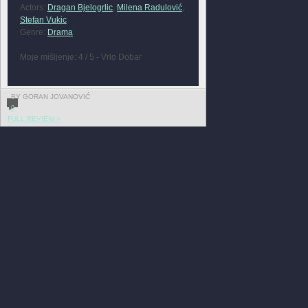
Actors:
Dragan Bjelogrlic
,
Milena Radulović
,
Stefan Vukic
Genre:
Drama
Moje mišljenje: 4 / 5 - Vrlo Dobar
BY GORAN JOVANOVIĆ
0
FULL REVIEW »