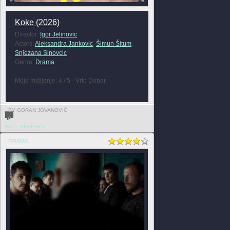
Koke (2026)
Director:
Igor Jelinovic
Actors:
Aleksandra Jankovic
,
Šimun Šitum
,
Snjezana Sinovcic
Genre:
Drama
Moje mišljenje: 4 / 5 - Vrlo Dobar
BY GORAN JOVANOVIĆ
0
FULL REVIEW »
DRAMA