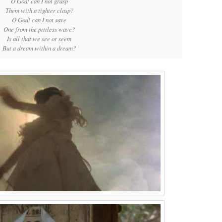
O God! can I not grasp
Them with a tighter clasp?
O God! can I not save
One from the pitiless wave?
Is all that we see or seem
But a dream within a dream?