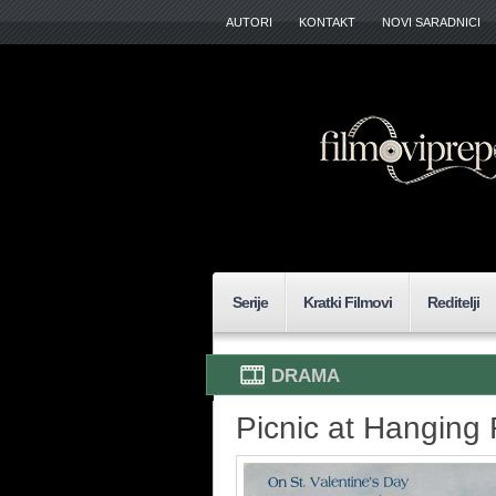
AUTORI
KONTAKT
NOVI SARADNICI
Serije
Kratki Filmovi
Reditelji
DRAMA
Picnic at Hanging