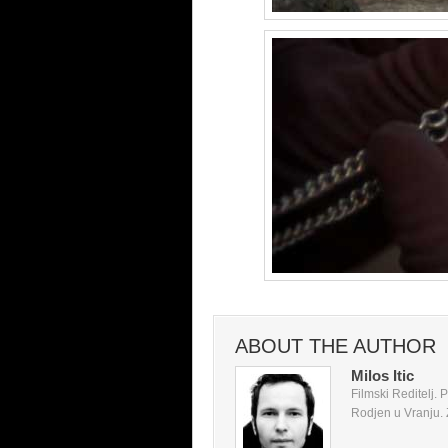
ABOUT THE AUTHOR
Milos Itic
Filmski Reditelj.
Rodjen u Vranju. Z