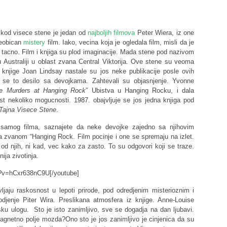
k kod visece stene je jedan od
najboljih filmova
Peter Wiera, iz one
 neobican
mistery
film. Iako, vecina koja je ogledala film, misli da je
je tacno. Film i knjiga su plod imaginacije. Mada stene pod nazivom
 u Australiji u oblast zvana Central Viktorija. Ove stene su veoma
i knjige Joan Lindsay nastale su jos neke publikacije posle ovih
ta se to desilo sa devojkama. Zahtevali su objasnjenje. Yvonne
e Murders at Hanging Rock
” Ubistva u Hanging Rocku, i dala
st nekoliko mogucnosti. 1987. obajvljuje se jos jedna knjiga pod
 Tajna Visece Stene
.
 samog filma, saznajete da neke devojke zajedno sa njihovim
a zvanom “Hanging Rock. Film pocinje i one se spremaju na izlet.
od njih, ni kad, vec kako za zasto. To su odgovori koji se traze.
ija zivotinja.
h?v=hCxr638nC9U[/youtube]
ljaju raskosnost u lepoti prirode, pod odredjenim misterioznim i
djenje Piter Wira. Preslikana atmosfera iz knjige. Anne-Louise
ku ulogu. Sto je isto zanimljivo, sve se dogadja na dan ljubavi.
Magnetno polje mozda?Ono sto je jos zanimljivo je cinjenica da su