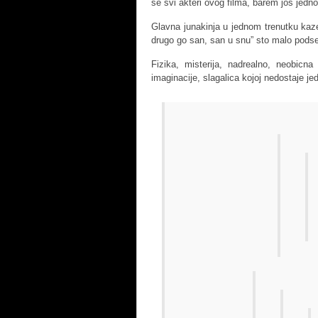
se svi akteri ovog filma, barem jos jedn
Glavna junakinja u jednom trenutku kaze
drugo go san, san u snu” sto malo pods
Fizika, misterija, nadrealno, neobicna
imaginacije, slagalica kojoj nedostaje je