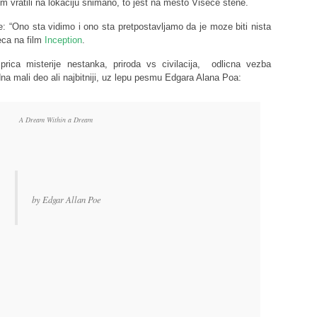
om vratili na lokaciju snimano, to jest na mesto Visece stene.
: “Ono sta vidimo i ono sta pretpostavljamo da je moze biti nista
eca na film
Inception
.
 prica misterije nestanka, priroda vs civilacija, odlicna vezba
dna mali deo ali najbitniji, uz lepu pesmu Edgara Alana Poa:
A Dream Within a Dream
by Edgar Allan Poe