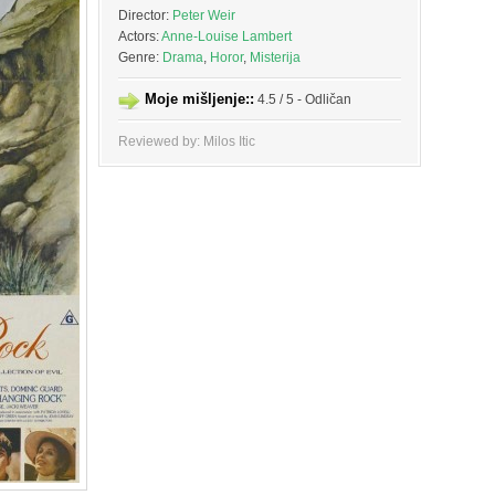
Director:
Peter Weir
Actors:
Anne-Louise Lambert
Genre:
Drama
,
Horor
,
Misterija
Moje mišljenje::
4.5 / 5 - Odličan
Reviewed by: Milos Itic