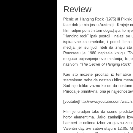
Review
Picnic at Hanging Rock (1975) ili Pikni
faze dok je bio jos u Australiji. Krajnje
film radjen po istinitom dogadjaju, to ni
“Hanging rock” ipak postoji i nalazi se
ispirativne za umetnike, i pored filma 
medija, jer su ljudi hteli da znaju s
Rousseau je 1980 napisala knjigu “
Th
moguce objasnjenje ove misterija, to je
nazivom
“The Secret of Hanging Rock”
Kao sto mozete procitati iz tematike
staresinom treba da nestanu blizu mest
Sad nije toliko vazno ko ce da nestane 
Priroda je primitivna, ona je najjednostavn
[youtube]http://www.youtube.com/watc
Film je uradjen tako da scene predstav
horor elementima. Jako zanimljivo izvo
Lambert je odlicna izbor za glavnu zens
Valentin day.Svi satovi staju u 12:05. 