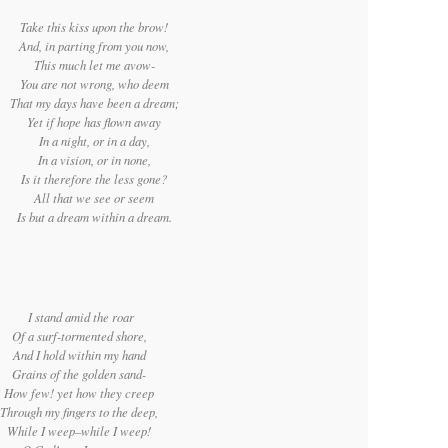
Take this kiss upon the brow!
And, in parting from you now,
This much let me avow-
You are not wrong, who deem
That my days have been a dream;
Yet if hope has flown away
In a night, or in a day,
In a vision, or in none,
Is it therefore the less gone?
All that we see or seem
Is but a dream within a dream.
I stand amid the roar
Of a surf-tormented shore,
And I hold within my hand
Grains of the golden sand-
How few! yet how they creep
Through my fingers to the deep,
While I weep–while I weep!