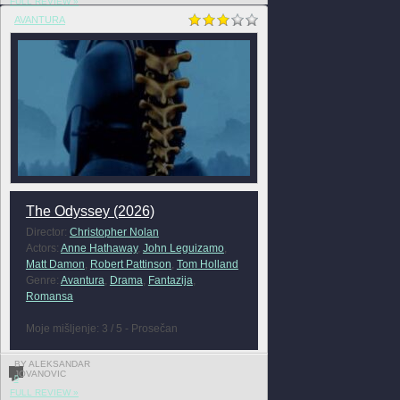
FULL REVIEW »
AVANTURA
The Odyssey (2026)
Director:
Christopher Nolan
Actors:
Anne Hathaway
,
John Leguizamo
,
Matt Damon
,
Robert Pattinson
,
Tom Holland
Genre:
Avantura
,
Drama
,
Fantazija
,
Romansa
Moje mišljenje: 3 / 5 - Prosečan
BY ALEKSANDAR
JOVANOVIC
0
FULL REVIEW »