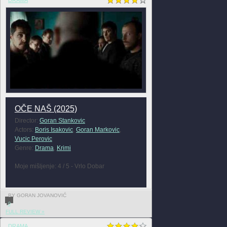
OČE NAŠ (2025)
Director:
Goran Stankovic
Actors:
Boris Isakovic
,
Goran Markovic
,
Vucic Perovic
Genre:
Drama
,
Krimi
Moje mišljenje: 4 / 5 - Vrlo Dobar
BY GORAN JOVANOVIĆ
0
FULL REVIEW »
DRAMA