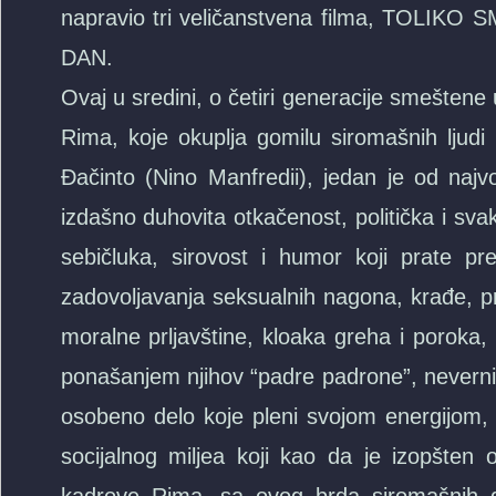
napravio tri veličanstvena filma, TOLIK
DAN.
Ovaj u sredini, o četiri generacije smeštene 
Rima, koje okuplja gomilu siromašnih ljudi
Đačinto (Nino Manfredii), jedan je od najvol
izdašno duhovita otkačenost, politička i sva
sebičluka, sirovost i humor koji prate pr
zadovoljavanja seksualnih nagona, krađe, pros
moralne prljavštine, kloaka greha i poroka,
ponašanjem njihov “padre padrone”, nevernik 
osobeno delo koje pleni svojom energijom, ž
socijalnog miljea koji kao da je izopšten