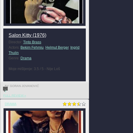
Salon Kitty (1976)
Director:
Tinto Brass
Actors:
Bekim Fehmiu
,
Helmut Berger
,
Ingrid
Thulin
Genre:
Drama
Moje mišljenje: 3.5 / 5 - Nije Loš
BY GORAN JOVANOVIĆ
0
FULL REVIEW »
DRAMA