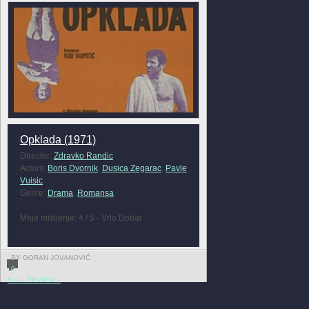
Opklada (1971)
Director:
Zdravko Randic
Actors:
Boris Dvornik
,
Dusica Zegarac
,
Pavle
Vuisic
Genre:
Drama
,
Romansa
Moje mišljenje: 4 / 5 - Vrlo Dobar
BY GORAN JOVANOVIĆ
0
FULL REVIEW »