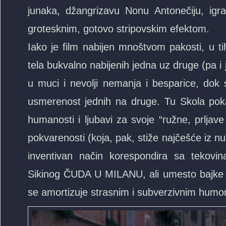
junaka, džangrizavu Nonu Antonečiju, igr
grotesknim, gotovo stripovskim efektom.
Iako je film nabijen mnoštvom pakosti, u 
tela bukvalno nabijenih jedna uz druge (pa 
u muci i nevolji nemanja i besparice, dok s
usmerenost jednih na druge. Tu Skola poka
humanosti i ljubavi za svoje “ružne, prljave 
pokvarenosti (koja, pak, stiže najčešće iz nu
inventivan način korespondira sa tekovi
Sikinog ČUDA U MILANU, ali umesto bajke i
se amortizuje strasnim i subverzivnim humo