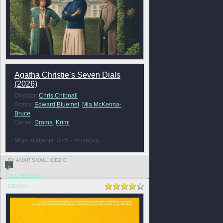
Agatha Christie’s Seven Dials
(2026)
Director:
Chris Chibnall
Actors:
Edward Bluemel
,
Mia McKenna-
Bruce
Genre:
Drama
,
Krimi
Moje mišljenje: 3 / 5 - Prosečan
BY AMAR SMAILHODZIC
0
FULL REVIEW »
DRAMA