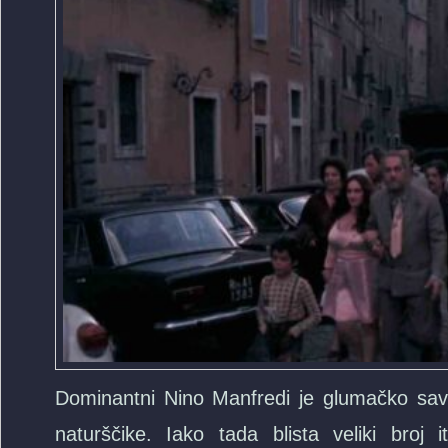
Dominantni Nino Manfredi je glumačko savr
naturščike. Iako tada blista veliki broj