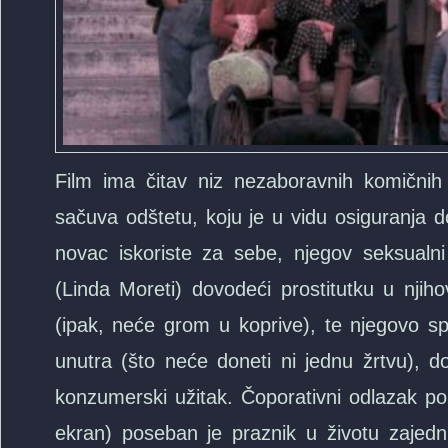
Film ima čitav niz nezaboravnih komičnih
sačuva odštetu, koju je u vidu osiguranja 
novac iskoriste za sebe, njegov seksualni a
(Linda Moreti) dovodeći prostitutku u njih
(ipak, neće grom u koprive), te njegovo sp
unutra (što neće doneti ni jednu žrtvu), 
konzumerski užitak. Čoporativni odlazak po
ekran) poseban je praznik u životu zajedni