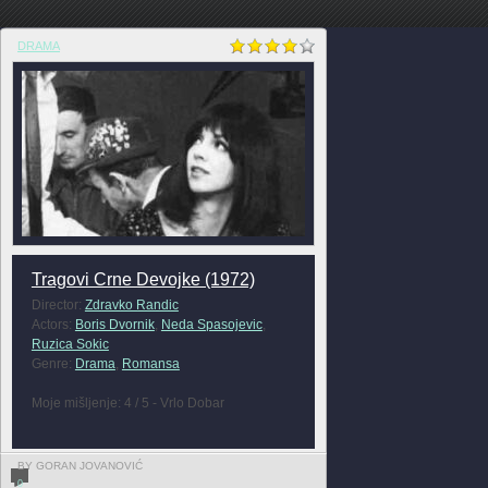
DRAMA
Tragovi Crne Devojke (1972)
Director:
Zdravko Randic
Actors:
Boris Dvornik
,
Neda Spasojevic
,
Ruzica Sokic
Genre:
Drama
,
Romansa
Moje mišljenje: 4 / 5 - Vrlo Dobar
BY GORAN JOVANOVIĆ
0