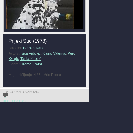
Prijeki Sud (1978)
Director:
Branko Ivanda
Actors:
Ivica Vidovic
,
Kruno Valentic
,
Pero
Kvrgic
,
Tanja Knezić
Genre:
Drama
,
Ratni
Moje mišljenje: 4 / 5 - Vrlo Dobar
BY GORAN JOVANOVIĆ
0
FULL REVIEW »