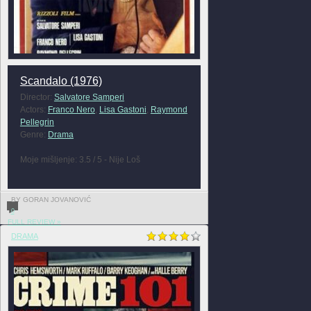
Scandalo (1976)
Director:
Salvatore Samperi
Actors:
Franco Nero
,
Lisa Gastoni
,
Raymond
Pellegrin
Genre:
Drama
Moje mišljenje: 3.5 / 5 - Nije Loš
BY GORAN JOVANOVIĆ
0
FULL REVIEW »
DRAMA