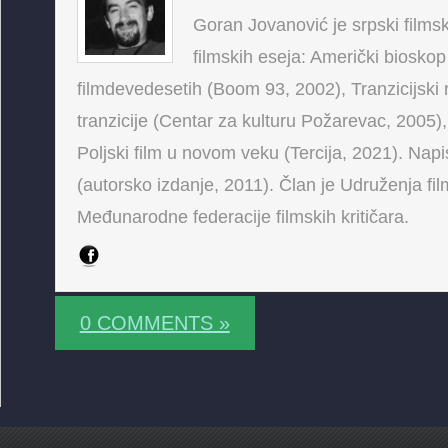
Goran Jovanović je srpski filmski
filmskih eseja: Američki bioskop
filmdevedesetih (Boom 93, 2002), Tranzicijski 
tranzicije (Centar za kulturu Požarevac, 2005),
Poljski film u novom veku (Tercija, 2021). Napis
(autorsko izdanje, 2011). Član je Udruženja fi
Međunarodne federacije filmskih kritičara.
0 COMMENTS »