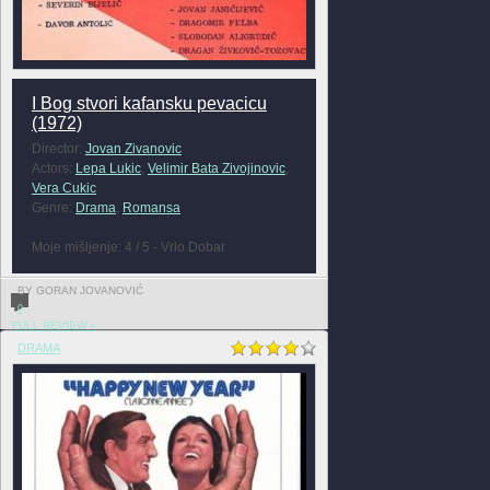
I Bog stvori kafansku pevacicu
(1972)
Director:
Jovan Zivanovic
Actors:
Lepa Lukic
,
Velimir Bata Zivojinovic
,
Vera Cukic
Genre:
Drama
,
Romansa
Moje mišljenje: 4 / 5 - Vrlo Dobar
BY GORAN JOVANOVIĆ
0
FULL REVIEW »
DRAMA