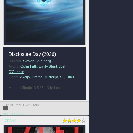
Disclosure Day (2026)
Director:
Steven Spielberg
Actors:
Colin Firth
,
Emily Blunt
,
Josh
O'Connor
Genre:
Akcija
,
Drama
,
Misterija
,
SF
,
Triler
Moje mišljenje: 3.5 / 5 - Nije Loš
BY GORAN JOVANOVIĆ
0
FULL REVIEW »
DRAMA