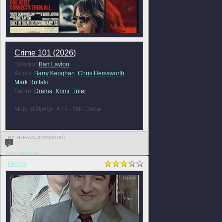
Crime 101 (2026)
Director:
Bart Layton
Actors:
Barry Keoghan
,
Chris Hemsworth
,
Mark Ruffalo
Genre:
Drama
,
Krimi
,
Triler
Moje mišljenje: 4 / 5 - Vrlo Dobar
BY GORAN JOVANOVIĆ
0
FULL REVIEW »
DRAMA