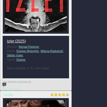
Izlet (2025)
Director:
Nenad Pavlovic
Actors:
Dragan Bjelogrlic
,
Milena Radulović
,
Stefan Vukic
Genre:
Drama
Moje mišljenje: 4 / 5 - Vrlo Dobar
BY GORAN JOVANOVIĆ
0
FULL REVIEW »
DRAMA