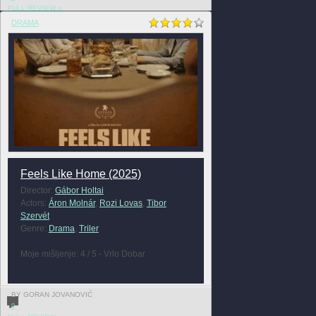
FULL REVIEW »
DRAMA
Feels Like Home (2025)
Director:
Gábor Holtai
Actors:
Áron Molnár
,
Rozi Lovas
,
Tibor
Szervét
Genre:
Drama
,
Triler
Moje mišljenje: 4 / 5 - Vrlo Dobar
BY GORAN JOVANOVIĆ
0