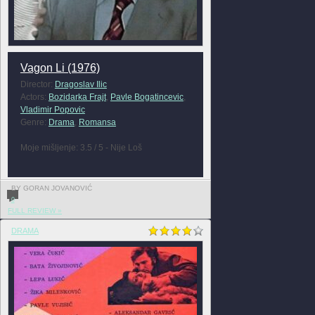
Vagon Li (1976)
Director:
Dragoslav Ilic
Actors:
Bozidarka Frajt
,
Pavle Bogatincevic
,
Vladimir Popovic
Genre:
Drama
,
Romansa
Moje mišljenje: 3.5 / 5 - Nije Loš
BY GORAN JOVANOVIĆ
0
FULL REVIEW »
DRAMA