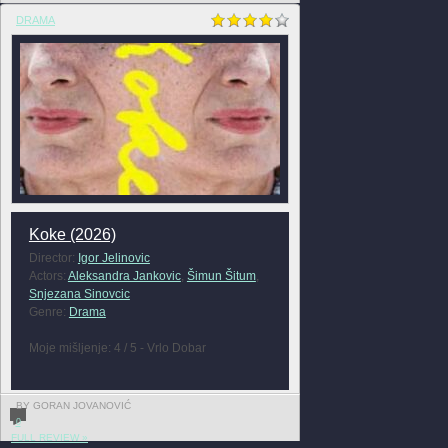
DRAMA
Koke (2026)
Director:
Igor Jelinovic
Actors:
Aleksandra Jankovic
,
Šimun Šitum
,
Snjezana Sinovcic
Genre:
Drama
Moje mišljenje: 4 / 5 - Vrlo Dobar
BY GORAN JOVANOVIĆ
0
FULL REVIEW »