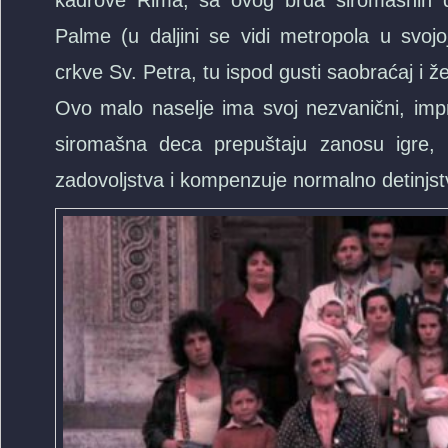
kadrove Rima, sa ovog brda siromašnih do
Palme (u daljini se vidi metropola u svoj
crkve Sv. Petra, tu ispod gusti saobraćaj i ž
Ovo malo naselje ima svoj nezvanični, impr
siromašna deca prepuštaju zanosu igre,
zadovoljstva i kompenzuje normalno detinjst