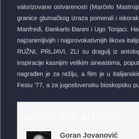
valorizovane ostvarenosti (Marčelo Mastroja
granice glumačkog izraza pomerali i iskorake
Manfredi, Đankarlo Đanini i Ugo Tonjaci. Ha
najzanimljivijih i najprovokativnijih likova it
RUŽNI, PRLJAVI, ZLI su dragulj iz antologij
inspiracije kasnijim velikim sineastima, po
nagrađen je za režiju, a film je u italijan
Festu ’77, a za jugoslovensku bioskopsku pub
ABOUT THE AUTHOR
Goran Jovanović