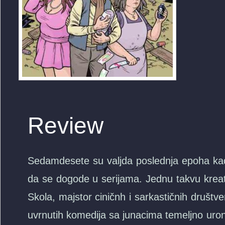
Review
Sedamdesete su valjda poslednja epoha kada 
da se dogode u serijama. Jednu takvu kreativ
Skola, majstor ciničnh i sarkastičnih društveni
uvrnutih komedija sa junacima temeljno uronj