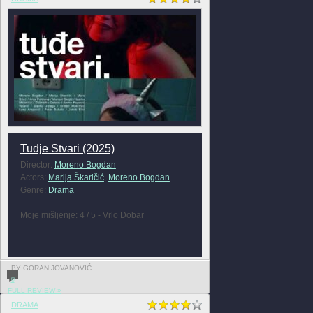
Tudje Stvari (2025)
Director:
Moreno Bogdan
Actors:
Marija Škaričić
,
Moreno Bogdan
Genre:
Drama
Moje mišljenje: 4 / 5 - Vrlo Dobar
BY GORAN JOVANOVIĆ
0
FULL REVIEW »
DRAMA