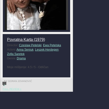
Povratna Karta (1979)
Director:
Czeslaw Petelski
,
Ewa Petelska
Actors:
Anna Seniuk
,
Leszek Herdegen
,
Zofia Saretok
Genre:
Drama
Moje mišljenje: 4.5 / 5 - Odličan
BY GORAN JOVANOVIĆ
0
FULL REVIEW »