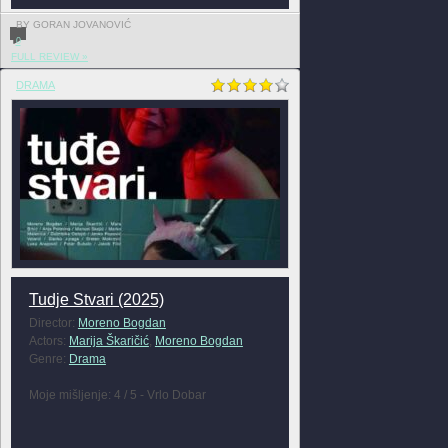
BY GORAN JOVANOVIĆ
0
FULL REVIEW »
DRAMA
Tudje Stvari (2025)
Director:
Moreno Bogdan
Actors:
Marija Škaričić
,
Moreno Bogdan
Genre:
Drama
Moje mišljenje: 4 / 5 - Vrlo Dobar