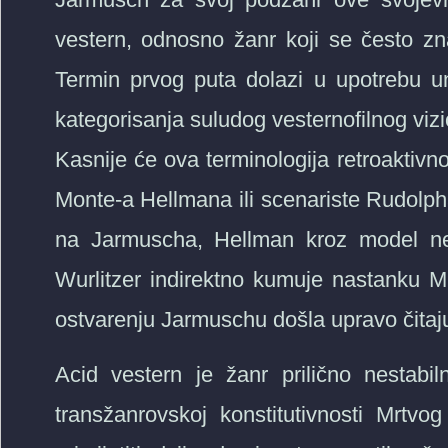
vestern, odnosno žanr koji se često zn
Termin prvog puta dolazi u upotrebu u
kategorisanja suludog vesternofilnog viz
Kasnije će ova terminologija retroaktivn
Monte-a Hellmana ili scenariste Rudolph
na Jarmuscha, Hellman kroz model nes
Wurlitzer indirektno kumuje nastanku M
ostvarenju Jarmuschu došla upravo čitajuć
Acid vestern je žanr prilično nestabi
transžanrovskoj konstitutivnosti Mrt