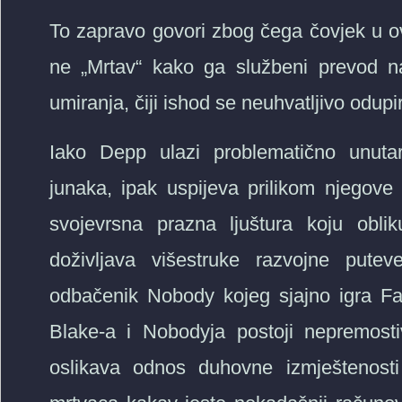
To zapravo govori zbog čega čovjek u ov
ne „Mrtav“ kako ga službeni prevod na
umiranja, čiji ishod se neuhvatljivo odupi
Iako Depp ulazi problematično unutar
junaka, ipak uspijeva prilikom njegove
svojevrsna prazna ljuštura koju oblik
doživljava višestruke razvojne putev
odbačenik Nobody kojeg sjajno igra Far
Blake-a i Nobodyja postoji nepremost
oslikava odnos duhovne izmještenost