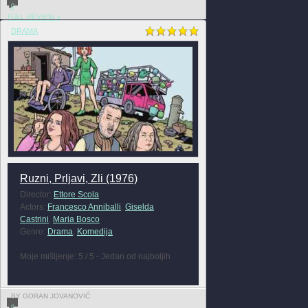
0
FULL REVIEW »
DRAMA
Ruzni, Prljavi, Zli (1976)
Director:
Ettore Scola
Actors:
Francesco Anniballi
,
Giselda
Castrini
,
Maria Bosco
Genre:
Drama
,
Komedija
Moje mišljenje: 5 / 5 - Jedan od najboljih
BY GORAN JOVANOVIĆ
0