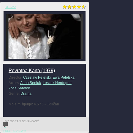
DRAMA
Povratna Karta (1979)
Director:
Czeslaw Petelski
,
Ewa Petelska
Actors:
Anna Seniuk
,
Leszek Herdegen
,
Zofia Saretok
Genre:
Drama
Moje mišljenje: 4.5 / 5 - Odličan
BY GORAN JOVANOVIĆ
0
FULL REVIEW »