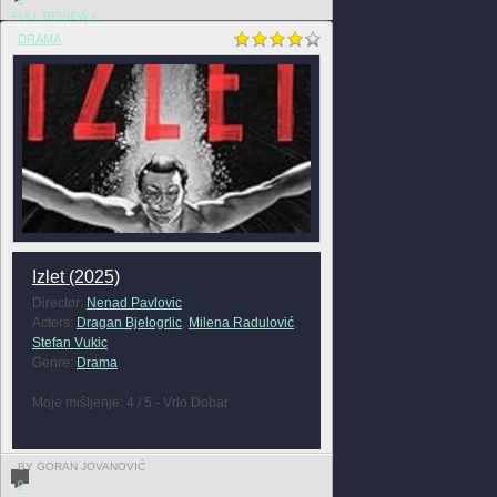
FULL REVIEW »
DRAMA
Izlet (2025)
Director:
Nenad Pavlovic
Actors:
Dragan Bjelogrlic
,
Milena Radulović
,
Stefan Vukic
Genre:
Drama
Moje mišljenje: 4 / 5 - Vrlo Dobar
BY GORAN JOVANOVIĆ
0