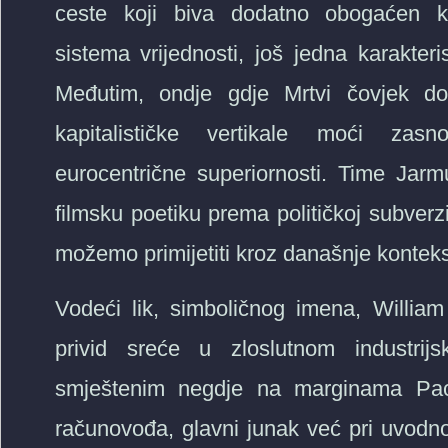
ceste koji biva dodatno obogaćen kon
sistema vrijednosti, još jedna karakter
Međutim, ondje gdje Mrtvi čovjek dol
kapitalističke vertikale moći zasn
eurocentrične superiornosti. Time Jar
filmsku poetiku prema političkoj subverzi
možemo primijetiti kroz današnje konteks
Vodeći lik, simboličnog imena, Willi
privid sreće u zloslutnom industrij
smještenim negdje na marginama Pacif
računovođa, glavni junak već pri uvodnoj