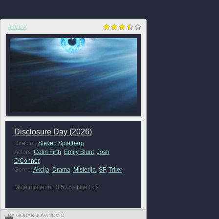
AKCIJA
Disclosure Day (2026)
Director:
Steven Spielberg
Actors:
Colin Firth
,
Emily Blunt
,
Josh
O'Connor
Genre:
Akcija
,
Drama
,
Misterija
,
SF
,
Triler
Moje mišljenje: 3.5 / 5 - Nije Loš
BY GORAN JOVANOVIĆ