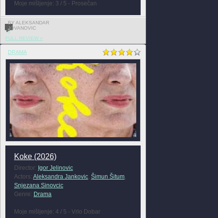
Moje mišljenje: 3 / 5 - Prosečan
BY ALEKSANDAR
JOVANOVIC
0
FULL REVIEW »
DRAMA
Koke (2026)
Director:
Igor Jelinovic
Actors:
Aleksandra Jankovic
,
Šimun Šitum
,
Snjezana Sinovcic
Genre:
Drama
Moje mišljenje: 4 / 5 - Vrlo Dobar