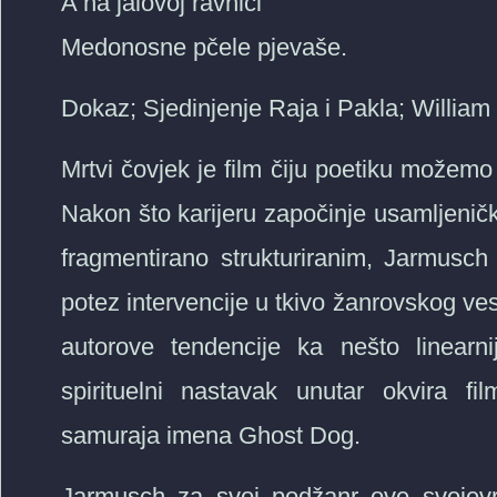
A na jalovoj ravnici
Medonosne pčele pjevaše.
Dokaz; Sjedinjenje Raja i Pakla; William
Mrtvi čovjek je film čiju poetiku možemo 
Nakon što karijeru započinje usamljenič
fragmentirano strukturiranim, Jarmusch
potez intervencije u tkivo žanrovskog ve
autorove tendencije ka nešto linearni
spirituelni nastavak unutar okvira f
samuraja imena Ghost Dog.
Jarmusch za svoj podžanr ove svojevrs