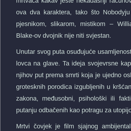
mrtvaca kakav jeste nekadašnji računo
ova dva karaktera, tako što Nobodyju
pjesnikom, slikarom, mistikom – Will
Blake-ov dvojnik nije niti svjestan.
Unutar svog puta osuđujuće usamljenosti
lovca na glave. Ta ideja svojevrsne kapi
njihov put prema smrti koja je ujedno o
grotesknih porodica izgubljenih u kršć
zakona, međusobni, psihološki ili fak
putanju odbačenih kao potragu za utopij
Mrtvi čovjek je film sjajnog ambijent