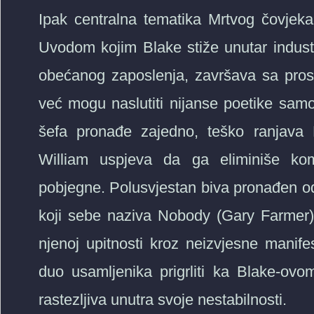
Ipak centralna tematika Mrtvog čovje
Uvodom kojim Blake stiže unutar industr
obećanog zaposlenja, završava sa prosti
već mogu naslutiti nijanse poetike sam
šefa pronađe zajedno, teško ranjava 
William uspjeva da ga eliminiše ko
pobjegne. Polusvjestan biva pronađen
koji sebe naziva Nobody (Gary Farmer). 
njenoj upitnosti kroz neizvjesne manife
duo usamljenika prigrliti ka Blake-ovo
rastezljiva unutra svoje nestabilnosti.