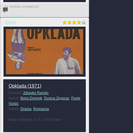
BY GORAN JOVANOVIĆ
0
FULL REVIEW »
DRAMA
Opklada (1971)
Director:
Zdravko Randic
Actors:
Boris Dvornik
,
Dusica Zegarac
,
Pavle
Vuisic
Genre:
Drama
,
Romansa
Moje mišljenje: 4 / 5 - Vrlo Dobar