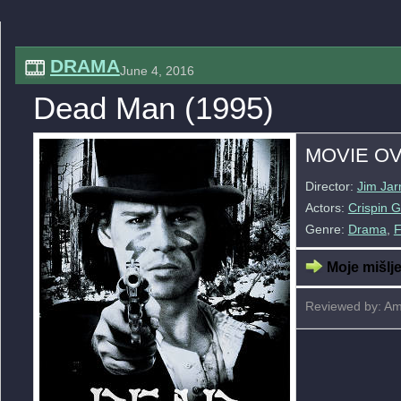
DRAMA
June 4, 2016
Dead Man (1995)
MOVIE O
Director:
Jim Ja
Actors:
Crispin G
Genre:
Drama
,
F
Moje mišlje
Reviewed by: Am