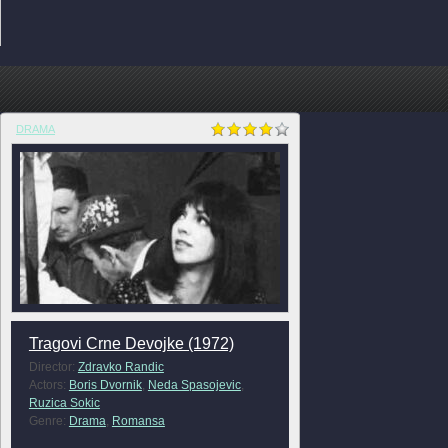
DRAMA
Tragovi Crne Devojke (1972)
Director:
Zdravko Randic
Actors:
Boris Dvornik
,
Neda Spasojevic
,
Ruzica Sokic
Genre:
Drama
,
Romansa