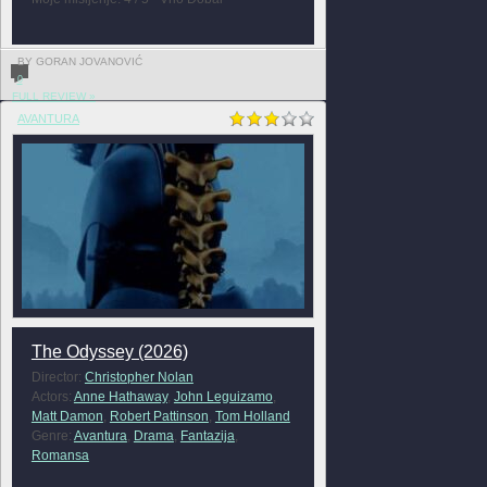
BY GORAN JOVANOVIĆ
0
FULL REVIEW »
AVANTURA
The Odyssey (2026)
Director:
Christopher Nolan
Actors:
Anne Hathaway
,
John Leguizamo
,
Matt Damon
,
Robert Pattinson
,
Tom Holland
Genre:
Avantura
,
Drama
,
Fantazija
,
Romansa