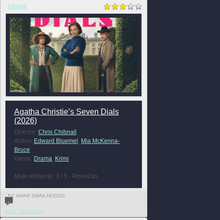
DRAMA
Agatha Christie’s Seven Dials
(2026)
Director:
Chris Chibnall
Actors:
Edward Bluemel
,
Mia McKenna-
Bruce
Genre:
Drama
,
Krimi
Moje mišljenje: 3 / 5 - Prosečan
BY AMAR SMAILHODZIC
0
FULL REVIEW »