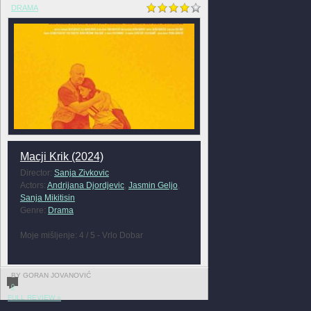
DRAMA
Macji Krik (2024)
Director:
Sanja Zivkovic
Actors:
Andrijana Djordjevic
,
Jasmin Geljo
,
Sanja Mikitisin
Genre:
Drama
Moje mišljenje: 4 / 5 - Vrlo Dobar
BY GORAN JOVANOVIĆ
0
FULL REVIEW »