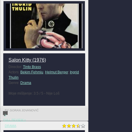
Salon Kitty (1976)
Director:
Tinto Brass
Actors:
Bekim Fehmiu
,
Helmut Berger
,
Ingrid
Thulin
Genre:
Drama
Moje mišljenje: 3.5 / 5 - Nije Loš
BY GORAN JOVANOVIĆ
0
FULL REVIEW »
DRAMA