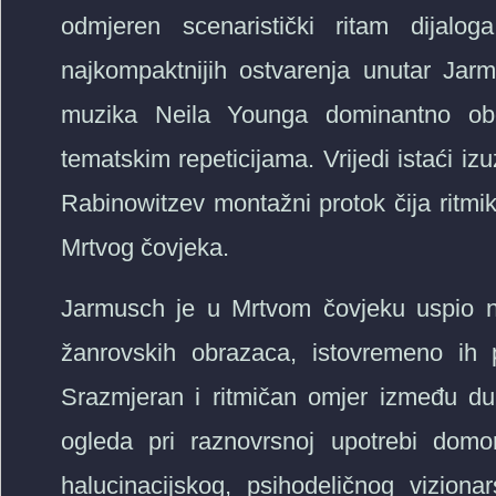
odmjeren scenaristički ritam dija
najkompaktnijih ostvarenja unutar Jar
muzika Neila Younga dominantno oboj
tematskim repeticijama. Vrijedi istaći izu
Rabinowitzev montažni protok čija ritmik
Mrtvog čovjeka.
Jarmusch je u Mrtvom čovjeku uspio nap
žanrovskih obrazaca, istovremeno ih 
Srazmjeran i ritmičan omjer između dub
ogleda pri raznovrsnoj upotrebi domo
halucinacijskog, psihodeličnog vizion