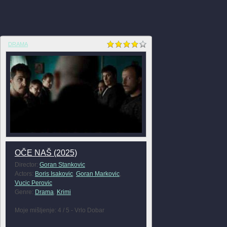
DRAMA
OČE NAŠ (2025)
Director:
Goran Stankovic
Actors:
Boris Isakovic
,
Goran Markovic
,
Vucic Perovic
Genre:
Drama
,
Krimi
Moje mišljenje: 4 / 5 - Vrlo Dobar