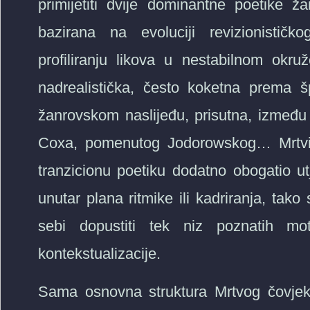
primijetiti dvije dominantne poetike ž
bazirana na evoluciji revizionistič
profiliranju likova u nestabilnom okr
nadrealistička, često koketna prema špa
žanrovskom naslijeđu, prisutna, između 
Coxa, pomenutog Jodorowskog… Mrtvi č
tranzicionu poetiku dodatno obogatio ut
unutar plana ritmike ili kadriranja, tako
sebi dopustiti tek niz poznatih mo
kontekstualizacije.
Sama osnovna struktura Mrtvog čovjek