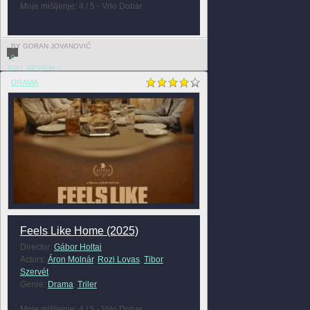
Moje mišljenje: 4 / 5 - Vrlo Dobar
BY GORAN JOVANOVIĆ
0
FULL REVIEW »
DRAMA
Feels Like Home (2025)
Director:
Gábor Holtai
Actors:
Áron Molnár
,
Rozi Lovas
,
Tibor
Szervét
Genre:
Drama
,
Triler
Moje mišljenje: 4 / 5 - Vrlo Dobar