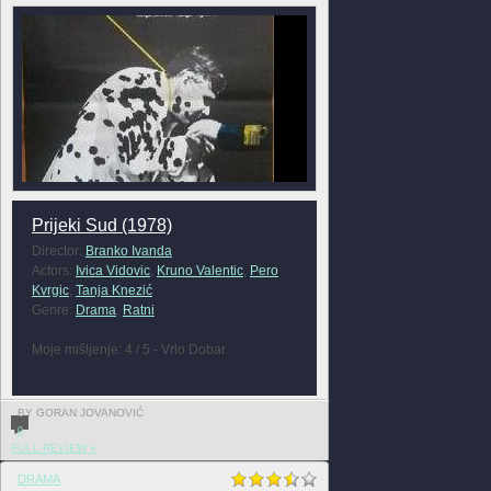
Prijeki Sud (1978)
Director:
Branko Ivanda
Actors:
Ivica Vidovic
,
Kruno Valentic
,
Pero
Kvrgic
,
Tanja Knezić
Genre:
Drama
,
Ratni
Moje mišljenje: 4 / 5 - Vrlo Dobar
BY GORAN JOVANOVIĆ
0
FULL REVIEW »
DRAMA