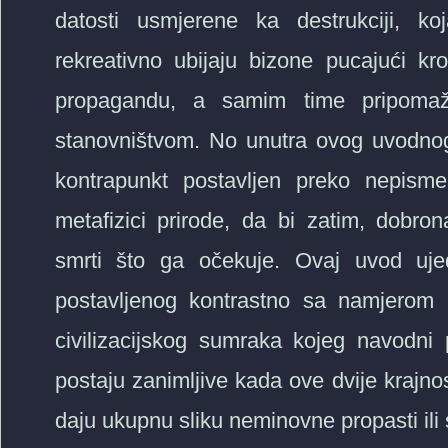
datosti usmjerene ka destrukciji, koja
rekreativno ubijaju bizone pucajući k
propagandu, a samim time pripoma
stanovništvom. No unutra ovog uvodnog
kontrapunkt postavljen preko nepisme
metafizici prirode, da bi zatim, dobro
smrti što ga očekuje. Ovaj uvod ujed
postavljenog kontrastno sa namjerom 
civilizacijskog sumraka kojeg navodni 
postaju zanimljive kada ove dvije krajnos
daju ukupnu sliku neminovne propasti ili