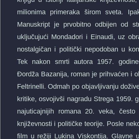
milionima primeraka širom sveta. Ipa
Manuskript je prvobitno odbijen od str
uključujući Mondadori i Einaudi, uz ob
nostalgičan i politički nepodoban u kont
Tek nakon smrti autora 1957. godine, z
Đordža Bazanija, roman je prihvaćen i o
Feltrinelli. Odmah po objavljivanju doži
kritike, osvojivši nagradu Strega 1959. 
najuticajnijih romana 20. veka, često
književnosti i političke teorije. Posle ne
film u režiji Lukina Viskontija. Glavne