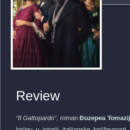
Review
“Il Gattopardo”
, roman
Đuzepea Tomazi
knjigu u istoriji italijanske književno