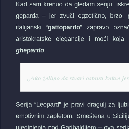
Kad sam krenuo da gledam seriju, iskre
geparda – jer zvuči egzotično, brzo,
italijanski “
gattopardo
” zapravo označ
aristokratske elegancije i moći koja
ghepardo
.
„Ako želimo da stvari ostanu kakve j
Serija “Leopard” je pravi dragulj za ljub
emotivnim zapletom. Smeštena u Sicilij
ujedinjenja pod Garibaldijem – ova serij