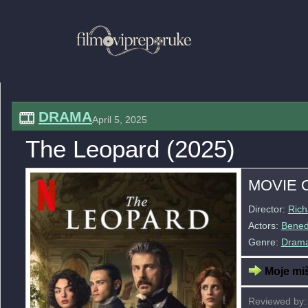
DRAMA
April 5, 2025
The Leopard (2025)
MOVIE 
Director:
Rich
Actors:
Bened
Genre:
Dram
Moje miš
Reviewed by: 