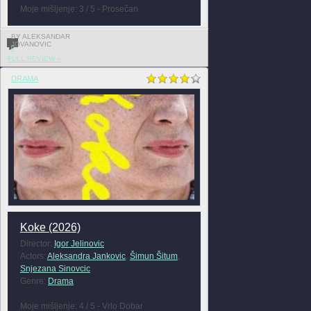
Moje mišljenje: 3 / 5 - Prosečan
BY ALEKSANDAR
JOVANOVIC
0
FULL REVIEW »
DRAMA
Koke (2026)
Director:
Igor Jelinovic
Actors:
Aleksandra Jankovic
,
Šimun Šitum
,
Snjezana Sinovcic
Genre:
Drama
Moje mišljenje: 4 / 5 - Vrlo Dobar