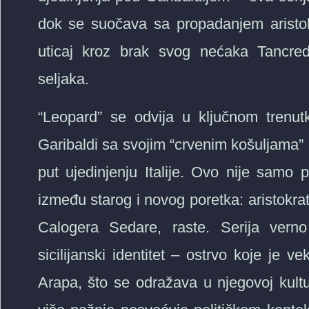
dok se suočava sa propadanjem aristo
uticaj kroz brak svog nećaka Tancre
seljaka.
“Leopard” se odvija u ključnom trenutk
Garibaldi sa svojim “crvenim košuljama” os
put ujedinjenju Italije. Ovo nije samo
između starog i novog poretka: aristokrat
Calogera Sedare, raste. Serija verno
sicilijanski identitet – ostrvo koje je 
Arapa, što se odražava u njegovoj kulturi