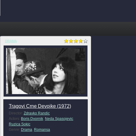
DRAMA
Tragovi Crne Devojke (1972)
Director:
Zdravko Randic
Actors:
Boris Dvornik
,
Neda Spasojevic
,
Ruzica Sokic
Genre:
Drama
,
Romansa