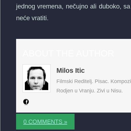
jednog vremena, nečujno ali duboko, sa
neće vratiti.
ABOUT THE AUTHOR
Milos Itic
Filmski Reditelj. Pisac. Kompoz
Rodjen u Vranju. Zivi u Nisu.
0 COMMENTS »