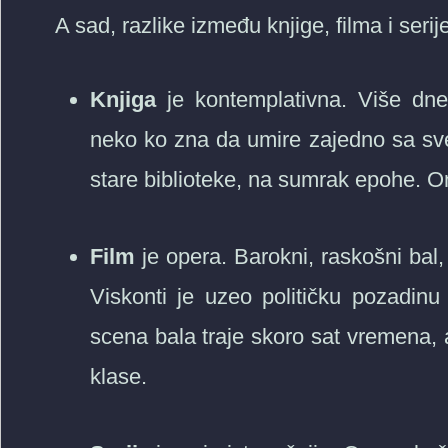
A sad, razlike između knjige, filma i serij
Knjiga
je kontemplativna. Više dn
neko ko zna da umire zajedno sa svet
stare biblioteke, na sumrak epohe. O
Film
je opera. Barokni, raskošni bal,
Viskonti je uzeo političku pozadinu 
scena bala traje skoro sat vremena, a
klase.