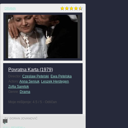
DRAMA
Povratna Karta (1979)
Director:
Czeslaw Petelski
,
Ewa Petelska
Actors:
Anna Seniuk
,
Leszek Herdegen
,
Zofia Saretok
Genre:
Drama
Moje mišljenje: 4.5 / 5 - Odličan
BY GORAN JOVANOVIĆ
0
FULL REVIEW »