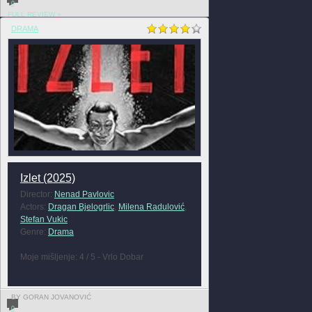
0
FULL REVIEW »
DRAMA
Izlet (2025)
Director:
Nenad Pavlovic
Actors:
Dragan Bjelogrlic
,
Milena Radulović
,
Stefan Vukic
Genre:
Drama
Moje mišljenje: 4 / 5 - Vrlo Dobar
BY GORAN JOVANOVIĆ
0