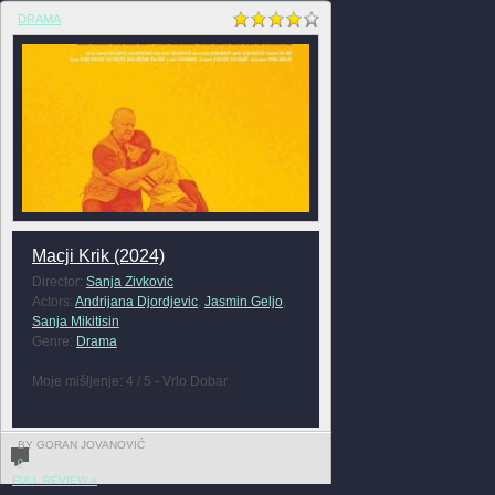
DRAMA
Macji Krik (2024)
Director:
Sanja Zivkovic
Actors:
Andrijana Djordjevic
,
Jasmin Geljo
,
Sanja Mikitisin
Genre:
Drama
Moje mišljenje: 4 / 5 - Vrlo Dobar
BY GORAN JOVANOVIĆ
0
FULL REVIEW »