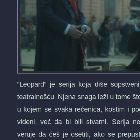
“Leopard” je serija koja diše sopstven
teatralnošću. Njena snaga leži u tome što 
u kojem se svaka rečenica, kostim i pogl
viđeni, već da bi bili stvarni. Serija 
veruje da ćeš je osetiti, ako se prepus