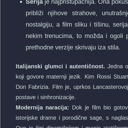
Serija
je najpristupačnija. Ona poku
približi njihove strahove, unutraš
nostalgiju, a film sliku i tišinu, ser
nekim trenucima, to možda i ogoli p
prethodne verzije skrivaju iza stila.
Italijanski glumci i autentičnost.
Jedna od 
koji govore maternji jezik. Kim Rossi Stuar
Don Fabrizia. Film je, uprkos Lancasterovoj
postave i sinhronizacije.
Modernija naracija:
Dok je film bio gotovo
istorijske drame i porodične sage, s nagl