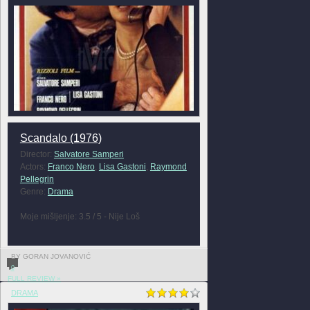
Scandalo (1976)
Director:
Salvatore Samperi
Actors:
Franco Nero
,
Lisa Gastoni
,
Raymond
Pellegrin
Genre:
Drama
Moje mišljenje: 3.5 / 5 - Nije Loš
BY GORAN JOVANOVIĆ
0
FULL REVIEW »
DRAMA