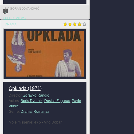
BY GORAN JOVANOVIĆ
0
FULL REVIEW »
DRAMA
Opklada (1971)
Director:
Zdravko Randic
Actors:
Boris Dvornik
,
Dusica Zegarac
,
Pavle
Vuisic
Genre:
Drama
,
Romansa
Moje mišljenje: 4 / 5 - Vrlo Dobar