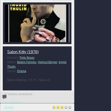
Salon Kitty (1976)
Director:
Tinto Brass
Actors:
Bekim Fehmiu
,
Helmut Berger
,
Ingrid
Thulin
Genre:
Drama
Moje mišljenje: 3.5 / 5 - Nije Loš
BY GORAN JOVANOVIĆ
0
FULL REVIEW »
DRAMA