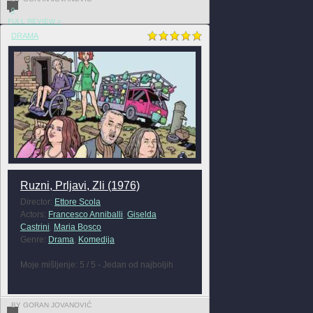
0
FULL REVIEW »
DRAMA
Ruzni, Prljavi, Zli (1976)
Director:
Ettore Scola
Actors:
Francesco Anniballi
,
Giselda
Castrini
,
Maria Bosco
Genre:
Drama
,
Komedija
Moje mišljenje: 5 / 5 - Jedan od najboljih
BY GORAN JOVANOVIĆ