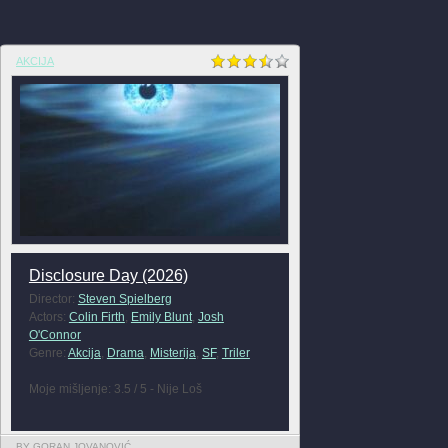
AKCIJA
Disclosure Day (2026)
Director:
Steven Spielberg
Actors:
Colin Firth
,
Emily Blunt
,
Josh
O'Connor
Genre:
Akcija
,
Drama
,
Misterija
,
SF
,
Triler
Moje mišljenje: 3.5 / 5 - Nije Loš
BY GORAN JOVANOVIĆ