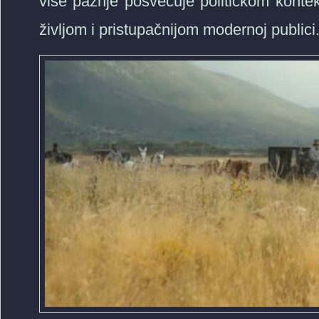
više pažnje posvećuje političkom konteks
življom i pristupačnijom modernoj publici