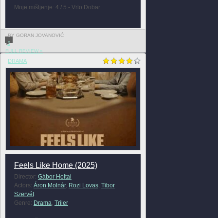
Moje mišljenje: 4 / 5 - Vrlo Dobar
BY GORAN JOVANOVIĆ
0
FULL REVIEW »
DRAMA
Feels Like Home (2025)
Director:
Gábor Holtai
Actors:
Áron Molnár
,
Rozi Lovas
,
Tibor
Szervét
Genre:
Drama
,
Triler