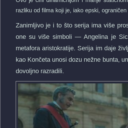
Ovo je čini dinamičnijom i manje statičnom 
razliku od filma koji je, iako epski, ograničen 
Zanimljivo je i to što serija ima više pr
one su više simboli — Angelina je Sicil
metafora aristokratije. Serija im daje ži
kao Končeta unosi dozu nežne bunta, unut
dovoljno razradili.