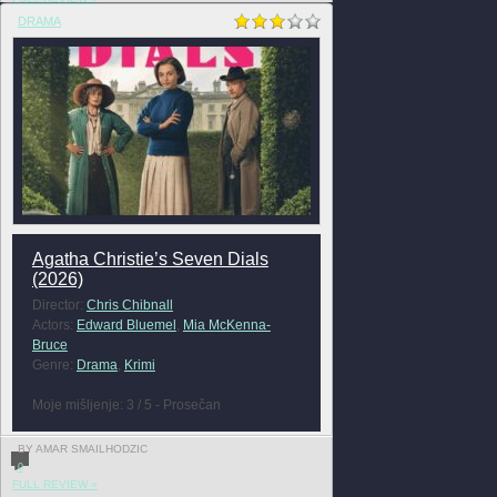
DRAMA
Agatha Christie’s Seven Dials
(2026)
Director:
Chris Chibnall
Actors:
Edward Bluemel
,
Mia McKenna-
Bruce
Genre:
Drama
,
Krimi
Moje mišljenje: 3 / 5 - Prosečan
BY AMAR SMAILHODZIC
0
FULL REVIEW »