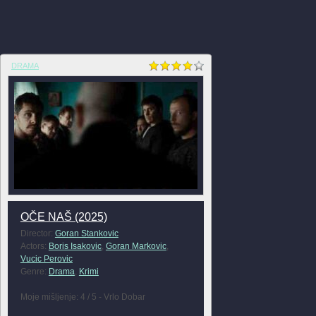
DRAMA
OČE NAŠ (2025)
Director:
Goran Stankovic
Actors:
Boris Isakovic
,
Goran Markovic
,
Vucic Perovic
Genre:
Drama
,
Krimi
Moje mišljenje: 4 / 5 - Vrlo Dobar