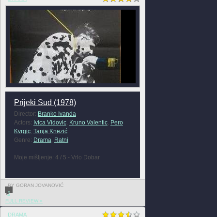
Prijeki Sud (1978)
Director:
Branko Ivanda
Actors:
Ivica Vidovic
,
Kruno Valentic
,
Pero
Kvrgic
,
Tanja Knezić
Genre:
Drama
,
Ratni
Moje mišljenje: 4 / 5 - Vrlo Dobar
BY GORAN JOVANOVIĆ
0
FULL REVIEW »
DRAMA