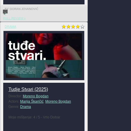
BY GORAN JOVANOVIĆ
0
FULL REVIEW »
DRAMA
Tudje Stvari (2025)
Director:
Moreno Bogdan
Actors:
Marija Škaričić
,
Moreno Bogdan
Genre:
Drama
Moje mišljenje: 4 / 5 - Vrlo Dobar