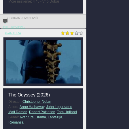
Moje mišljenje: 4 / 5 - Vrlo Dobar
BY GORAN JOVANOVIĆ
0
FULL REVIEW »
AVANTURA
The Odyssey (2026)
Director:
Christopher Nolan
Actors:
Anne Hathaway
,
John Leguizamo
,
Matt Damon
,
Robert Pattinson
,
Tom Holland
Genre:
Avantura
,
Drama
,
Fantazija
,
Romansa