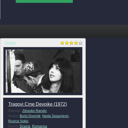
DRAMA
Tragovi Crne Devojke (1972)
Director:
Zdravko Randic
Actors:
Boris Dvornik
,
Neda Spasojevic
,
Ruzica Sokic
Genre:
Drama
,
Romansa