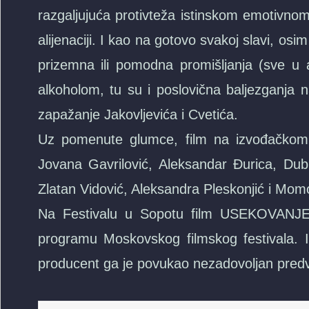
razgaljujuća protivteža istinskom emotivnom
alijenaciji. I kao na gotovo svakoj slavi, osi
prizemna ili pomodna promišljanja (sve u a
alkoholom, tu su i poslovična baljezganja n
zapažanje Jakovljevića i Cvetića.
Uz pomenute glumce, film na izvođačkom 
Jovana Gavrilović, Aleksandar Đurica, Dubr
Zlatan Vidović, Aleksandra Pleskonjić i Momo
Na Festivalu u Sopotu film USEKOVANJE
programu Moskovskog filmskog festivala. Iz
producent ga je povukao nezadovoljan predv