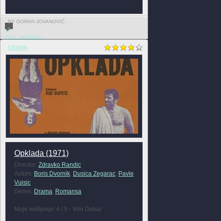
BY GORAN JOVANOVIĆ
0
FULL REVIEW »
DRAMA
Opklada (1971)
Director:
Zdravko Randic
Actors:
Boris Dvornik
,
Dusica Zegarac
,
Pavle
Vuisic
Genre:
Drama
,
Romansa
Moje mišljenje: 4 / 5 - Vrlo Dobar