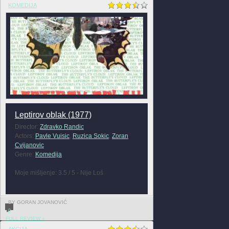
KOMEDIJA
Leptirov oblak (1977)
Director:
Zdravko Randic
Actors:
Pavle Vuisic
,
Ruzica Sokic
,
Zoran
Cvijanovic
Genre:
Komedija
Moje mišljenje: 3.5 / 5 - Nije Loš
BY GORAN JOVANOVIĆ
0
FULL REVIEW »