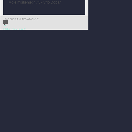
Moje mišljenje: 4 / 5 - Vrlo Dobar
BY GORAN JOVANOVIĆ
0
FULL REVIEW »