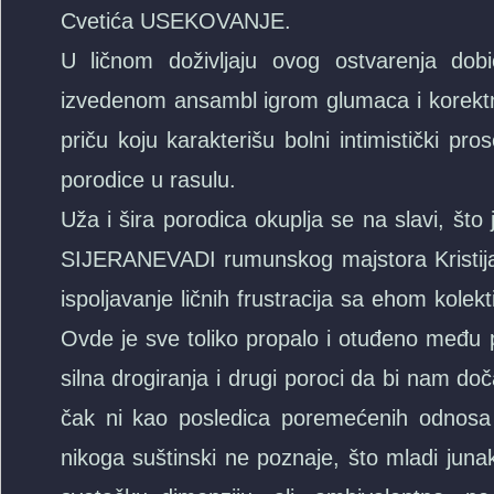
Cvetića USEKOVANJE.
U ličnom doživljaju ovog ostvarenja d
izvedenom ansambl igrom glumaca i korektn
priču koju karakterišu bolni intimistički 
porodice u rasulu.
Uža i šira porodica okuplja se na slavi, št
SIJERANEVADI rumunskog majstora Kristija Pu
ispoljavanje ličnih frustracija sa ehom kole
Ovde je sve toliko propalo i otuđeno među p
silna drogiranja i drugi poroci da bi nam doč
čak ni kao posledica poremećenih odnosa i
nikoga suštinski ne poznaje, što mladi juna