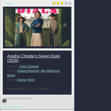
DRAMA
Agatha Christie’s Seven Dials
(2026)
Director:
Chris Chibnall
Actors:
Edward Bluemel
,
Mia McKenna-
Bruce
Genre:
Drama
,
Krimi
Moje mišljenje: 3 / 5 - Prosečan
BY AMAR SMAILHODZIC
0
FULL REVIEW »