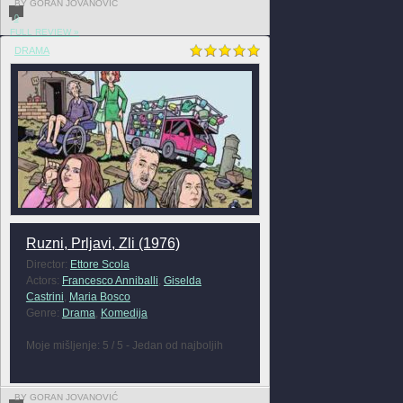
BY GORAN JOVANOVIĆ
0
FULL REVIEW »
DRAMA
Ruzni, Prljavi, Zli (1976)
Director:
Ettore Scola
Actors:
Francesco Anniballi
,
Giselda
Castrini
,
Maria Bosco
Genre:
Drama
,
Komedija
Moje mišljenje: 5 / 5 - Jedan od najboljih
BY GORAN JOVANOVIĆ