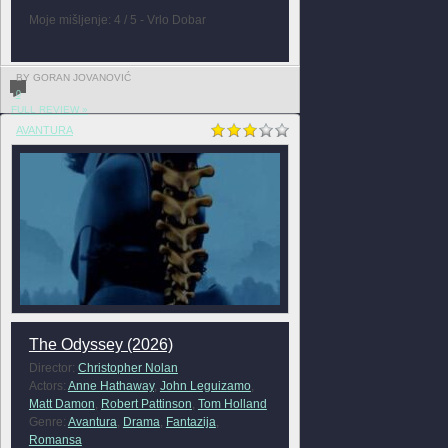
Moje mišljenje: 4 / 5 - Vrlo Dobar
BY GORAN JOVANOVIĆ
0
FULL REVIEW »
AVANTURA
The Odyssey (2026)
Director:
Christopher Nolan
Actors:
Anne Hathaway
,
John Leguizamo
,
Matt Damon
,
Robert Pattinson
,
Tom Holland
Genre:
Avantura
,
Drama
,
Fantazija
,
Romansa