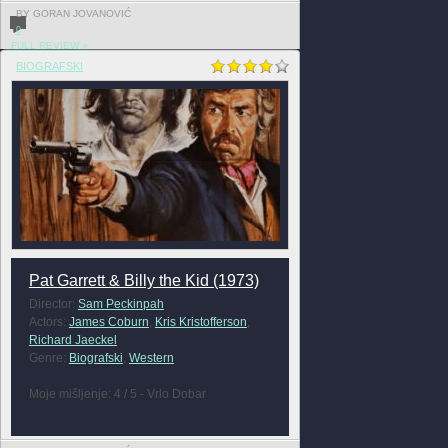
BY GORAN JOVANOVIĆ
0
FULL REVIEW »
BIOGRAFSKI
Pat Garrett & Billy the Kid (1973)
Director:
Sam Peckinpah
Actors:
James Coburn
,
Kris Kristofferson
,
Richard Jaeckel
Genre:
Biografski
,
Western
Moje mišljenje: 4 / 5 - Vrlo Dobar