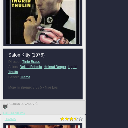
Salon Kitty (1976)
Director:
Tinto Brass
Actors:
Bekim Fehmiu
,
Helmut Berger
,
Ingrid
Thulin
Genre:
Drama
Moje mišljenje: 3.5 / 5 - Nije Loš
BY GORAN JOVANOVIĆ
0
FULL REVIEW »
DRAMA