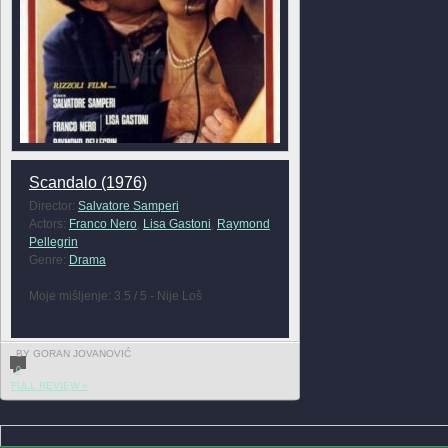
Scandalo (1976)
Director:
Salvatore Samperi
Actors:
Franco Nero
,
Lisa Gastoni
,
Raymond
Pellegrin
Genre:
Drama
Moje mišljenje: 3.5 / 5 - Nije Loš
BY GORAN JOVANOVIĆ
0
FULL REVIEW »