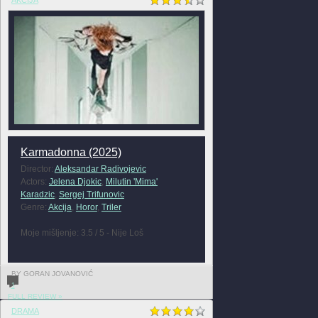
AKCIJA
Karmadonna (2025)
Director:
Aleksandar Radivojevic
Actors:
Jelena Djokic
,
Milutin 'Mima'
Karadzic
,
Sergej Trifunovic
Genre:
Akcija
,
Horor
,
Triler
Moje mišljenje: 3.5 / 5 - Nije Loš
BY GORAN JOVANOVIĆ
1
FULL REVIEW »
DRAMA