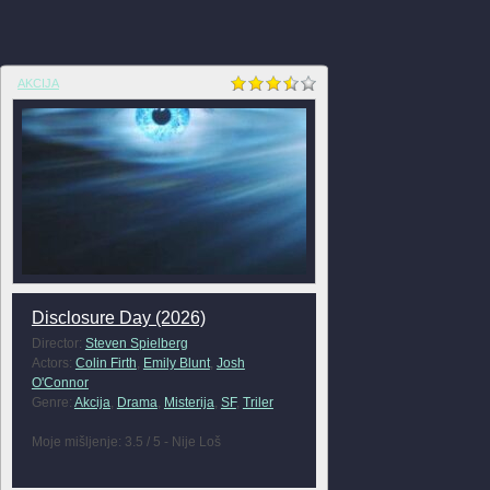
AKCIJA
Disclosure Day (2026)
Director:
Steven Spielberg
Actors:
Colin Firth
,
Emily Blunt
,
Josh
O'Connor
Genre:
Akcija
,
Drama
,
Misterija
,
SF
,
Triler
Moje mišljenje: 3.5 / 5 - Nije Loš