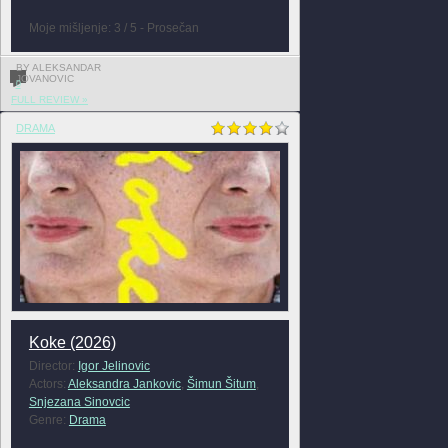
Moje mišljenje: 3 / 5 - Prosečan
BY ALEKSANDAR
JOVANOVIC
0
FULL REVIEW »
DRAMA
Koke (2026)
Director:
Igor Jelinovic
Actors:
Aleksandra Jankovic
,
Šimun Šitum
,
Snjezana Sinovcic
Genre:
Drama