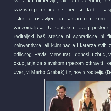
svetačku dimenziju, ali, ambivalentno, n
izazova) potencira, ne libeći se da to i sa
oslonca, ostavljen da sanjari o nekom 
vanzemaljaca. U kontekstu ovog poslednjeg
rediteljski baš srećna ni sporadična ni 
neinventivna, ali kulminacija i katarza svih 
odličnog Pavla Mensura), donosi uzbudlj
okupljanja za slavskom trpezom otkraviti i o
uverljivi Marko Grabež) i njihovih roditelja (