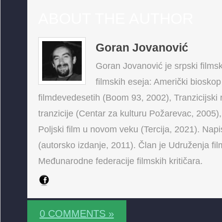
ABOUT THE AUTHOR
Goran Jovanović
Goran Jovanović je srpski filmski
filmskih eseja: Američki bioskop
filmdevedesetih (Boom 93, 2002), Tranzicijski 
tranzicije (Centar za kulturu Požarevac, 2005),
Poljski film u novom veku (Tercija, 2021). Napis
(autorsko izdanje, 2011). Član je Udruženja fi
Međunarodne federacije filmskih kritičara.
0 COMMENTS »