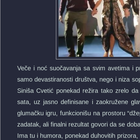
Veče i noć suočavanja sa svim avetima i pr
samo devastiranosti društva, nego i niza sop
Siniša Cvetić ponekad režira tako zrelo da 
sata, uz jasno definisane i zaokružene gla
glumačku igru, funkcionišu na prostoru “džep
zadatak, ali finalni rezultat govori da se dob
Ima tu i humora, ponekad duhovitih prizora