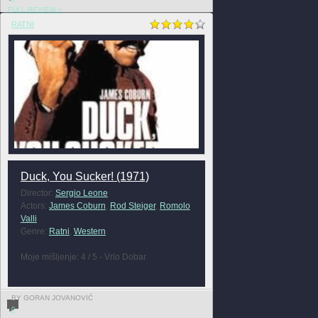
FULL REVIEW »
RATNI
Duck, You Sucker! (1971)
Director:
Sergio Leone
Actors:
James Coburn
,
Rod Steiger
,
Romolo
Valli
Genre:
Ratni
,
Western
Moje mišljenje: 4 / 5 - Vrlo Dobar
BY GORAN JOVANOVIĆ
0