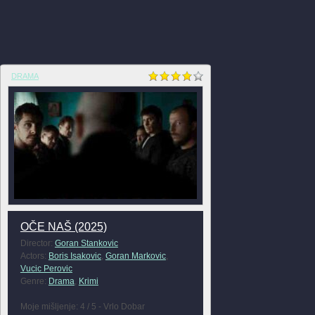
DRAMA
OČE NAŠ (2025)
Director:
Goran Stankovic
Actors:
Boris Isakovic
,
Goran Markovic
,
Vucic Perovic
Genre:
Drama
,
Krimi
Moje mišljenje: 4 / 5 - Vrlo Dobar