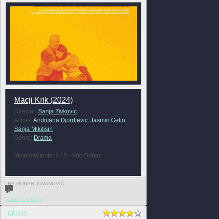
Macji Krik (2024)
Director:
Sanja Zivkovic
Actors:
Andrijana Djordjevic
,
Jasmin Geljo
,
Sanja Mikitisin
Genre:
Drama
Moje mišljenje: 4 / 5 - Vrlo Dobar
BY GORAN JOVANOVIĆ
0
FULL REVIEW »
DRAMA