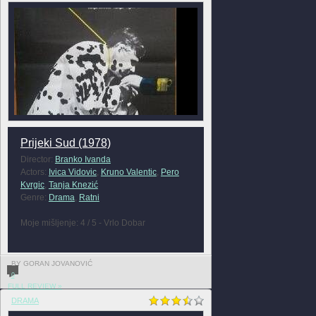
Prijeki Sud (1978)
Director:
Branko Ivanda
Actors:
Ivica Vidovic
,
Kruno Valentic
,
Pero
Kvrgic
,
Tanja Knezić
Genre:
Drama
,
Ratni
Moje mišljenje: 4 / 5 - Vrlo Dobar
BY GORAN JOVANOVIĆ
0
FULL REVIEW »
DRAMA