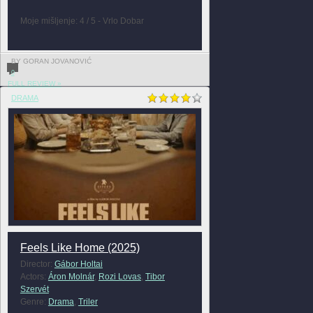
Moje mišljenje: 4 / 5 - Vrlo Dobar
BY GORAN JOVANOVIĆ
0
FULL REVIEW »
DRAMA
Feels Like Home (2025)
Director:
Gábor Holtai
Actors:
Áron Molnár
,
Rozi Lovas
,
Tibor
Szervét
Genre:
Drama
,
Triler