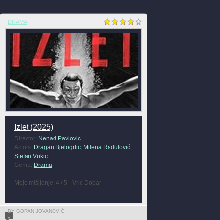
DRAMA
Izlet (2025)
Director:
Nenad Pavlovic
Actors:
Dragan Bjelogrlic
,
Milena Radulović
,
Stefan Vukic
Genre:
Drama
Moje mišljenje: 4 / 5 - Vrlo Dobar
BY GORAN JOVANOVIĆ
0