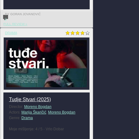
BY GORAN JOVANOVIĆ
0
FULL REVIEW »
DRAMA
Tudje Stvari (2025)
Director:
Moreno Bogdan
Actors:
Marija Škaričić
,
Moreno Bogdan
Genre:
Drama
Moje mišljenje: 4 / 5 - Vrlo Dobar