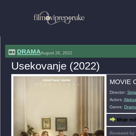
DRAMA
August 26, 2022
Usekovanje (2022)
MOVIE 
Director:
Sini
Actors:
Aleks
Genre:
Dram
Moje miš
Reviewed by: