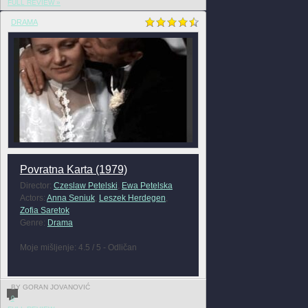
FULL REVIEW »
DRAMA
Povratna Karta (1979)
Director:
Czeslaw Petelski
,
Ewa Petelska
Actors:
Anna Seniuk
,
Leszek Herdegen
,
Zofia Saretok
Genre:
Drama
Moje mišljenje: 4.5 / 5 - Odličan
BY GORAN JOVANOVIĆ
0