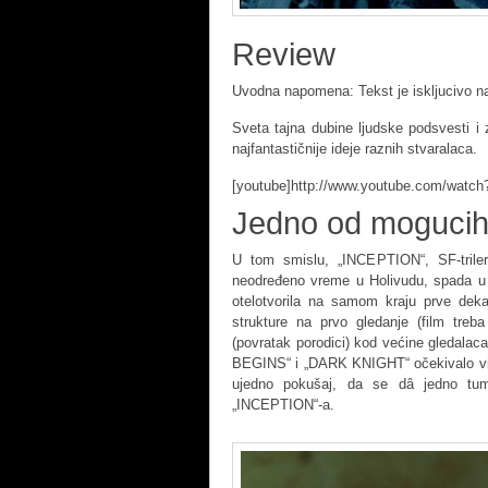
Review
Uvodna napomena: Tekst je iskljucivo n
Sveta tajna dubine ljudske podsvesti i 
najfantastičnije ideje raznih stvaralaca.
[youtube]http://www.youtube.com/wat
Jedno od mogucih
U tom smislu, „INCEPTION“, SF-triler
neodređeno vreme u Holivudu, spada u re
otelotvorila na samom kraju prve deka
strukture na prvo gledanje (film tre
(povratak porodici) kod većine gledala
BEGINS“ i „DARK KNIGHT“ očekivalo više
ujedno pokušaj, da se dâ jedno tum
„INCEPTION“-a.