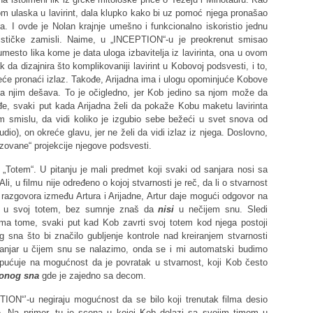
ikom ulaska u lavirint, dala klupko kako bi uz pomoć njega pronašao
ra. I ovde je Nolan krajnje umešno i funkcionalno iskoristio jednu
rističke zamisli. Naime, u „INCEPTION“-u je preokrenut smisao
 umesto lika kome je data uloga izbavitelja iz lavirinta, ona u ovom
k da dizajnira što komplikovaniji lavirint u Kobovoj podsvesti, i to,
će pronaći izlaz. Takođe, Arijadna ima i ulogu opominjuće Kobove
sa njim dešava. To je očigledno, jer Kob jedino sa njom može da
đe, svaki put kada Arijadna želi da pokaže Kobu maketu lavirinta
om smislu, da vidi koliko je izgubio sebe bežeći u svet snova od
io), on okreće glavu, jer ne želi da vidi izlaz iz njega. Doslovno,
rizovane“ projekcije njegove podsvesti.
. „Totem“. U pitanju je mali predmet koji svaki od sanjara nosi sa
i, u filmu nije određeno o kojoj stvarnosti je reč, da li o stvarnost
i razgovora između Artura i Arijadne, Artur daje mogući odgovor na
aš u svoj totem, bez sumnje znaš da
nisi
u nečijem snu. Sledi
a tome, svaki put kad Kob zavrti svoj totem kod njega postoji
 sna što bi značilo gubljenje kontrole nad kreiranjem stvarnosti
anjar u čijem snu se nalazimo, onda se i mi automatski budimo
pućuje na mogućnost da je povratak u stvarnost, koji Kob često
 onog sna
gde je zajedno sa decom.
TION“’-u negiraju mogućnost da se bilo koji trenutak filma desio
. Na primer, tu je scena u kojoj Kob dolazi sa svojim timom u