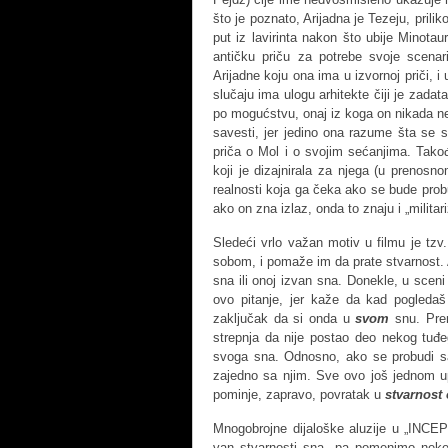
što je poznato, Arijadna je Tezeju, pril
put iz lavirinta nakon što ubije Minotau
antičku priču za potrebe svoje scena
Arijadne koju ona ima u izvornoj priči, i
slučaju ima ulogu arhitekte čiji je zadata
po mogućstvu, onaj iz koga on nikada ne
savesti, jer jedino ona razume šta se 
priča o Mol i o svojim sećanjima. Tako
koji je dizajnirala za njega (u prenosn
realnosti koja ga čeka ako se bude probud
ako on zna izlaz, onda to znaju i „milita
Sledeći vrlo važan motiv u filmu je tzv
sobom, i pomaže im da prate stvarnost. Al
sna ili onoj izvan sna. Donekle, u scen
ovo pitanje, jer kaže da kad pogled
zaključak da si onda u
svom
snu. Prem
strepnja da nije postao deo nekog tuđeg
svoga sna. Odnosno, ako se probudi s
zajedno sa njim. Sve ovo još jednom u
pominje, zapravo, povratak u
stvarnost
Mnogobrojne dijaloške aluzije u „INCEP
van stvarnosti sna, pa pomenimo neke