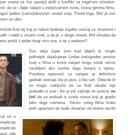
san vreme se čini sporije) došli u konflikt sa tragičnim ishodom.
leći da se i dalje nalaze u (ne)stvarnom svetu snova (prema filmu,
ogući jedino (samo)ubistvom unutar sna). Pored toga, Mol je sve
ravo on ubio.
 možda Kob taj koji je nakon buđenja izgubio osećaj za stvarnost i
li i vratili u stvarni svet, a da je, s druge strane, Mol shvatila da
amo prešli u jedan drugi nivo sna, a ne u realnost?
Ovu ideju (opet smo kod ideje!) bi moglo
potkrepiti objašnjenje Limba (neizgrađen prostor
sna) u filmu u kome sanjari mogu ostati večno
zarobljeni ako suviše dugo borave u
njemu.
Posebna opasnost za sanjare je definitivni
gubitak osećaja šta je java, a šta san. Odavde bi
se moglo zaključiti da se Kob nikada nije
probudio iz sna i što je još važnije on svesno
ne
želi
da se probudi iz sveta snova koji je gradio
tako dugo vremena. Tokom celog filma Kobu
preti opasnost da bude uhvaćen od strane raznih
koji se u
rojekcije
ojekcije
nosti gde