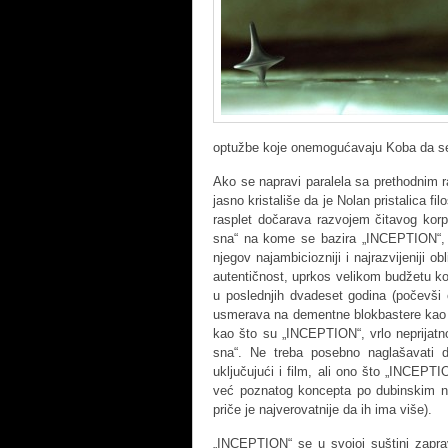
optužbe koje onemogućavaju Koba da se v
Ako se napravi paralela sa prethodnim 
jasno kristališe da je Nolan pristalica fi
rasplet dočarava razvojem čitavog kor
sna“ na kome se bazira „INCEPTION“, 
njegov najambiciozniji i najrazvijeniji 
autentičnost, uprkos velikom budžetu koj
u poslednjih dvadeset godina (počevši 
usmerava na dementne blokbastere kao št
kao što su „INCEPTION“, vrlo neprijatn
sna“. Ne treba posebno naglašavati 
uključujući i film, ali ono što „INCEPT
već poznatog koncepta po dubinskim niv
priče je najverovatnije da ih ima više).
„INCEPTION“ se u svojoj suštini zapra