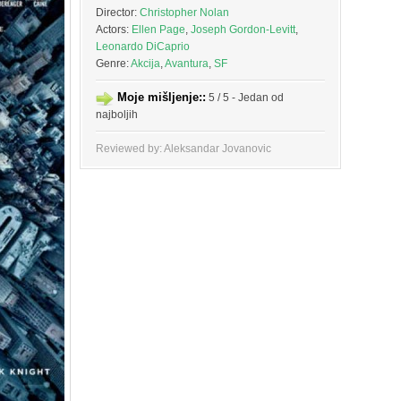
Director:
Christopher Nolan
Actors:
Ellen Page
,
Joseph Gordon-Levitt
,
Leonardo DiCaprio
Genre:
Akcija
,
Avantura
,
SF
Moje mišljenje::
5 / 5 - Jedan od
najboljih
Reviewed by: Aleksandar Jovanovic