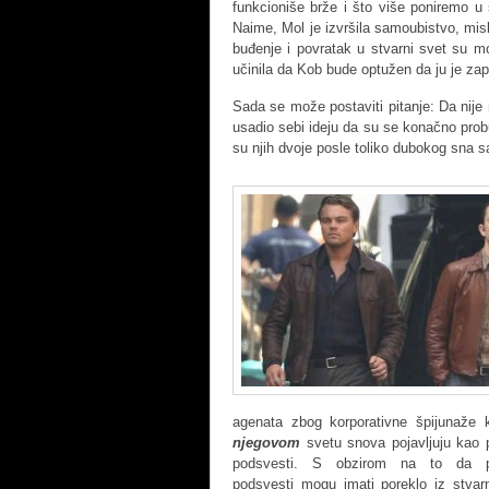
funkcioniše brže i što više poniremo u 
Naime, Mol je izvršila samoubistvo, mis
buđenje i povratak u stvarni svet su m
učinila da Kob bude optužen da ju je zap
Sada se može postaviti pitanje: Da nije
usadio sebi ideju da su se konačno probudi
su njih dvoje posle toliko dubokog sna s
agenata zbog korporativne špijunaže 
njegovom
svetu snova pojavljuju kao p
podsvesti. S obzirom na to da pr
podsvesti mogu imati poreklo iz stvar