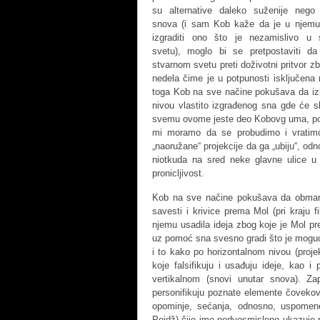
su alternative daleko suženije nego
snova (i sam Kob kaže da je u njem
izgraditi ono što je nezamislivo u 
svetu), moglo bi se pretpostaviti d
stvarnom svetu preti doživotni pritvor z
nedela čime je u potpunosti isključena
toga Kob na sve načine pokušava da izb
nivou vlastito izgrađenog sna gde će s
svemu ovome jeste deo Kobovg uma, potis
mi moramo da se probudimo i vratimo 
„naoružane“ projekcije da ga „ubiju“, odn
niotkuda na sred neke glavne ulice u 
pronicljivost.
Kob na sve načine pokušava da obmane
savesti i krivice prema Mol (pri kraju
njemu usadila ideja zbog koje je Mol p
uz pomoć sna svesno gradi što je moguće 
i to kako po horizontalnom nivou (proje
koje falsifikuju i usađuju ideje, kao i 
vertikalnom (snovi unutar snova). Zap
personifikuju poznate elemente čovekovo
opominje, sećanja, odnosno, uspomene.
Pejdž) čije ime nedvosmisleno ukazuje n