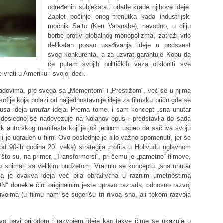
određenih subjekata i odatle krade njihove ideje.
Zaplet počinje onog trenutka kada industrijski
moćnik Saito (Ken Vatanabe), navodno, u cilju
borbe protiv globalnog monopolizma, zatraži vrlo
delikatan posao usađivanja ideje u podsvest
svog konkurenta, a za uzvrat garantuje Kobu da
će putem svojih političkih veza otkloniti sve
rati u Ameriku i svojoj deci.
radovima, pre svega sa „Mementom“ i „Prestižom“, već se u njima
losofije koja polazi od najjednostavnije ideje za filmsku priču gde se
pusa ideja
unutar
ideja. Prema tome, i sam koncept „sna unutar
dosledno se nadovezuje na Nolanov opus i predstavlja do sada
oblik autorskog manifesta koji je još jednom uspeo da sačuva svoju
i je ugrađen u film. Ovo poslednje je bilo važno spomenuti, jer se
od 90-ih godina 20. veka) strategija profita u Holivudu uglavnom
o su, na primer, „Transformersi“, pri čemu je „pametne“ filmove,
o snimati sa velikim budžetom. Vratimo se konceptu „sna unutar
da je ovakva ideja već bila obrađivana u raznim umetnostima
ION“ donekle čini originalnim jeste upravo razrada, odnosno razvoj
oima (u filmu nam se sugerišu tri nivoa sna, ali tokom razvoja
vo bavi prirodom i razvojem ideje kao takve čime se ukazuje u