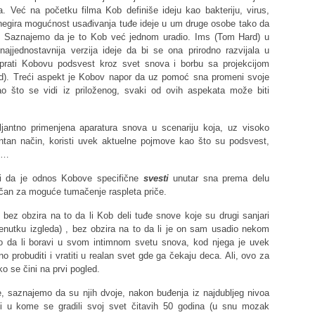
a. Već na početku filma Kob definiše ideju kao bakteriju, virus,
) negira mogućnost usađivanja tuđe ideje u um druge osobe tako da
ja. Saznajemo da je to Kob već jednom uradio. Ims (Tom Hard) u
jjednostavnija verzija ideje da bi se ona prirodno razvijala u
prati Kobovu podsvest kroz svet snova i borbu sa projekcijom
rd). Treći aspekt je Kobov napor da uz pomoć sna promeni svoje
 što se vidi iz priloženog, svaki od ovih aspekata može biti
iljantno primenjena aparatura snova u scenariju koja, uz visoko
igentan način, koristi uvek aktuelne pojmove kao što su podsvest,
td…
ni da je odnos Kobove specifične
svesti
unutar sna
prema delu
jučan za moguće tumačenje raspleta priče.
bez obzira na to da li Kob deli tuđe snove koje su drugi sanjari
 trenutku izgleda) , bez obzira na to da li je on sam usadio nekom
o da li boravi u svom intimnom svetu snova, kod njega je uvek
probuditi i vratiti u realan svet gde ga čekaju deca. Ali, ovo za
o se čini na prvi pogled.
e, saznajemo da su njih dvoje, nakon buđenja iz najdubljeg nivoa
 u kome se gradili svoj svet čitavih 50 godina (u snu mozak