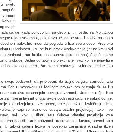
 u svetu
u moguće
stvarnom
a Kobu u
bog svojih
 nada da će ikada ponovo biti sa decom, i, možda, sa Mol. Zbog
egne takvu stvarnost, pokušavajući da se vrati i zadrži na onom
lobodno i bukvalno moći da pogleda u lica svoje dece. Prepreka
nut u podsvest, koji se buni protiv ovakve želje (jer na kraju svi
u realnost, ma koliko ona surova bila po nas) šaljući razne
osno probude. Jedna od takvih projekcija je i voz koji se pojavljuje
jednoj akcionoj sceni, što samo potvrđuje Nolanovu rediteljsku
 svoju podsvest, da je prevari, da trajno osigura samoobmanu
 filma Kob u razgovoru sa Molinom projekcijom priznaje da se i u
re samoubistva posumnjala u svoju stvarnost). Jednom rečju, Kob
zamršeniji lavirint unutar svoje podsvesti da bi se sakrio od nje,
kcije koje dizajniraju svet snova, koje pomažu u izvlačenju ideja,
projekcije koje se brane od uticaja ostalih projekcija), tako i po
ravo, svi likovi u filmu jesu Kobove vlastite projekcije koje
g uma kao što su kreativnost, racionalnost, krivica, savest koja
 U takvoj galeriji likova je posebno zanimljiva Arijadna (Elen
a istoimeni lik iz grčke mitološke priče o Tezeju i Minotauru. Kao