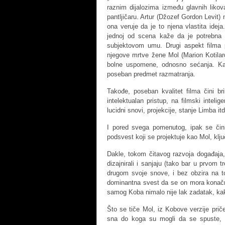
raznim dijalozima između glavnih likov
pantljičaru. Artur (Džozef Gordon Levit
ona veruje da je to njena vlastita ide
jednoj od scena kaže da je potrebna na
subjektovom umu. Drugi aspekt filma 
njegove mrtve žene Mol (Marion Kotila
bolne uspomene, odnosno sećanja. Kao
poseban predmet razmatranja.
Takođe, poseban kvalitet filma čini br
intelektualan pristup, na filmski intel
lucidni snovi, projekcije, stanje Limba i
I pored svega pomenutog, ipak se či
podsvest koji se projektuje kao Mol, kl
Dakle, tokom čitavog razvoja događaja, 
dizajnirali i sanjaju (tako bar u prvom
drugom svoje snove, i bez obzira na t
dominantna svest da se on mora konačno 
samog Koba nimalo nije lak zadatak, kak
Što se tiče Mol, iz Kobove verzije prič
sna do koga su mogli da se spuste, i