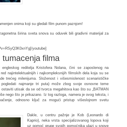
amenjen onima koji su gledali film punom paznjom!
zagonetna širina sveta snova su oduvek bili gradivni materijal za
ch?v=RSyQ3K0xnYg[/youtube]
 tumacenja filma
 engleskog reditelja Kristofera Nolana, čini se zaposlenog na
d najintelektualnijih i najkompleksnijih filmskih dela koja su se
de trećeg milenijuma. Složenost i višesmislenost scenarističke
ba pogledati najmanje tri puta) može zbog svoje osnovne teme
ca ostaviti utisak da se od tvorca megahitova kao što su „BATMAN
 nego što je prikazano. Iz tog razloga, namera je ovog teksta, i
ačenje, odnosno ključ za mogući pristup višeslojnom svetu
Dakle, u centru pažnje je Kob (Leonardo di
Kaprio), neka vrsta specijalizovanog lopova koji
uz pomoć grupe svojih pomoćnika ulazi u snove