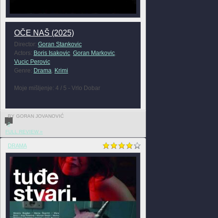
OČE NAŠ (2025)
Director:
Goran Stankovic
Actors:
Boris Isakovic
,
Goran Markovic
,
Vucic Perovic
Genre:
Drama
,
Krimi
Moje mišljenje: 4 / 5 - Vrlo Dobar
BY GORAN JOVANOVIĆ
0
FULL REVIEW »
DRAMA