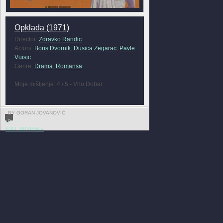
Opklada (1971)
Director:
Zdravko Randic
Actors:
Boris Dvornik
,
Dusica Zegarac
,
Pavle
Vuisic
Genre:
Drama
,
Romansa
Moje mišljenje: 4 / 5 - Vrlo Dobar
BY GORAN JOVANOVIĆ
0
FULL REVIEW »