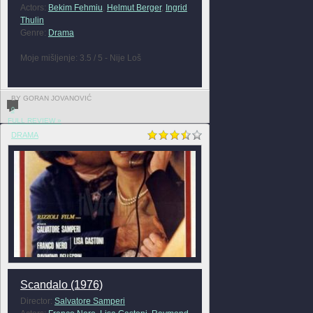
Actors:
Bekim Fehmiu
,
Helmut Berger
,
Ingrid
Thulin
Genre:
Drama
Moje mišljenje: 3.5 / 5 - Nije Loš
BY GORAN JOVANOVIĆ
0
FULL REVIEW »
DRAMA
Scandalo (1976)
Director:
Salvatore Samperi