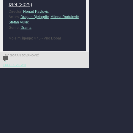
Izlet (2025)
Director:
Nenad Pavlovic
Actors:
Dragan Bjelogrlic
,
Milena Radulović
,
Stefan Vukic
Genre:
Drama
Moje mišljenje: 4 / 5 - Vrlo Dobar
BY GORAN JOVANOVIĆ
0
FULL REVIEW »