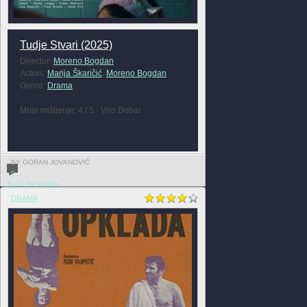
Tudje Stvari (2025)
Director:
Moreno Bogdan
Actors:
Marija Škaričić
,
Moreno Bogdan
Genre:
Drama
Moje mišljenje: 4 / 5 - Vrlo Dobar
BY GORAN JOVANOVIĆ
0
FULL REVIEW »
DRAMA