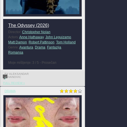
The Odyssey (2026)
Director:
Christopher Nolan
Actors:
Anne Hathaway
,
John Leguizamo
,
Matt Damon
,
Robert Pattinson
,
Tom Holland
Genre:
Avantura
,
Drama
,
Fantazija
,
Romansa
Moje mišljenje: 3 / 5 - Prosečan
BY ALEKSANDAR
JOVANOVIC
0
FULL REVIEW »
DRAMA