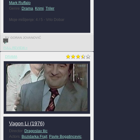
Mark Ruffalo
Genre:
Drama
,
Krimi
,
Triler
Moje mišljenje: 4 / 5 - Vrlo Dobar
BY GORAN JOVANOVIĆ
0
FULL REVIEW »
DRAMA
Vagon Li (1976)
Director:
Dragoslav Ilic
Actors:
Bozidarka Frajt
,
Pavle Bogatincevic
,