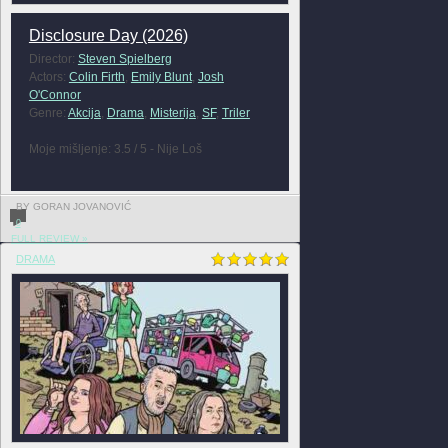
Disclosure Day (2026)
Director:
Steven Spielberg
Actors:
Colin Firth
,
Emily Blunt
,
Josh
O'Connor
Genre:
Akcija
,
Drama
,
Misterija
,
SF
,
Triler
Moje mišljenje: 3.5 / 5 - Nije Loš
BY GORAN JOVANOVIĆ
0
FULL REVIEW »
DRAMA