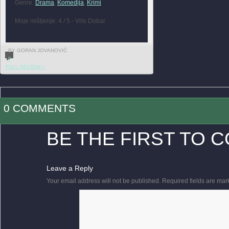
Genre:
Drama
,
Komedija
,
Krimi
Moje mišljenje: 4 / 5 - Vrlo Dobar
BY GORAN JOVANOVIĆ
0
FULL REVIEW »
0 COMMENTS
BE THE FIRST TO 
Leave a Reply
Your email address will not be published.
Required fields are ma