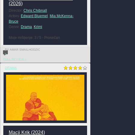
(2026)
Director:
Chris Chibnall
Actors:
Edward Bluemel
,
Mia McKenna-
Bruce
Genre:
Drama
,
Krimi
Moje mišljenje: 3 / 5 - Prosečan
BY AMAR SMAILHODZIC
0
FULL REVIEW »
DRAMA
Macji Krik (2024)