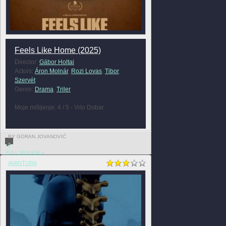
Feels Like Home (2025)
Director:
Gábor Holtai
Actors:
Áron Molnár
,
Rozi Lovas
,
Tibor
Szervét
Genre:
Drama
,
Triler
Moje mišljenje: 4 / 5 - Vrlo Dobar
BY GORAN JOVANOVIĆ
0
FULL REVIEW »
AVANTURA