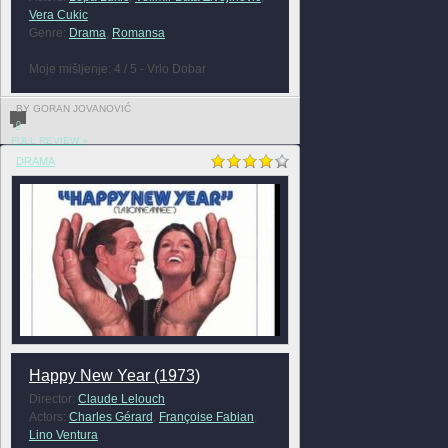
Vera Cukic
Genre:
Drama
,
Romansa
Moje mišljenje: 4 / 5 - Vrlo Dobar
BY GORAN JOVANOVIĆ
0
FULL REVIEW »
DRAMA
Happy New Year (1973)
Director:
Claude Lelouch
Actors:
Charles Gérard
,
Françoise Fabian
,
Lino Ventura