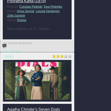
Povratna Karta (1979)
Director:
Czeslaw Petelski
,
Ewa Petelska
Actors:
Anna Seniuk
,
Leszek Herdegen
,
Zofia Saretok
Genre:
Drama
Moje mišljenje: 4.5 / 5 - Odličan
BY GORAN JOVANOVIĆ
0
FULL REVIEW »
DRAMA
Agatha Christie’s Seven Dials