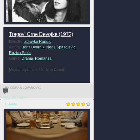
Tragovi Crne Devojke (1972)
Director:
Zdravko Randic
Actors:
Boris Dvornik
,
Neda Spasojevic
,
Ruzica Sokic
Genre:
Drama
,
Romansa
Moje mišljenje: 4 / 5 - Vrlo Dobar
BY GORAN JOVANOVIĆ
0
FULL REVIEW »
DRAMA