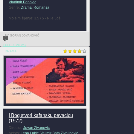
Vladimir Popovic
Genre:
Drama
,
Romansa
Moje mišljenje: 3.5 / 5 - Nije Loš
BY GORAN JOVANOVIĆ
0
FULL REVIEW »
DRAMA
I Bog stvori kafansku pevacicu
(1972)
Director:
Jovan Zivanovic
Actors:
Lepa Lukic
,
Velimir Bata Zivojinovic
,