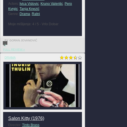
Actors:
Ivica Vidovic
,
Kruno Valentic
,
Pero
Kvrgic
,
Tanja Knezić
Genre:
Drama
,
Ratni
Moje mišljenje: 4 / 5 - Vrlo Dobar
BY GORAN JOVANOVIĆ
0
FULL REVIEW »
DRAMA
Salon Kitty (1976)
Director:
Tinto Brass