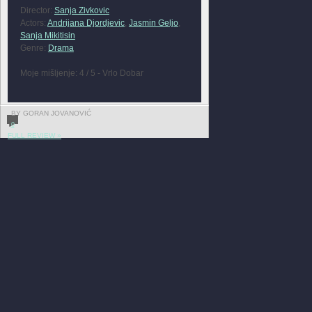
Director:
Sanja Zivkovic
Actors:
Andrijana Djordjevic
,
Jasmin Geljo
,
Sanja Mikitisin
Genre:
Drama
Moje mišljenje: 4 / 5 - Vrlo Dobar
BY GORAN JOVANOVIĆ
0
FULL REVIEW »