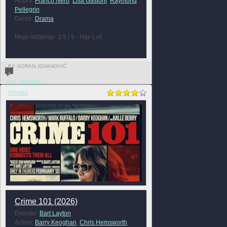
Actors:
Franco Nero
,
Lisa Gastoni
,
Raymond
Pellegrin
Genre:
Drama
Moje mišljenje: 3.5 / 5 - Nije Loš
BY GORAN JOVANOVIĆ
0
FULL REVIEW »
DRAMA
Crime 101 (2026)
Director:
Bart Layton
Actors:
Barry Keoghan
,
Chris Hemsworth
,