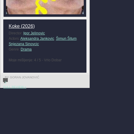
Koke (2026)
Director:
Igor Jelinovic
Actors:
Aleksandra Jankovic
,
Šimun Šitum
,
Snjezana Sinovcic
Genre:
Drama
Moje mišljenje: 4 / 5 - Vrlo Dobar
BY GORAN JOVANOVIĆ
0
FULL REVIEW »