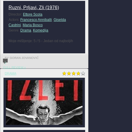
Ruzni, Prljavi, Zli (1976)
Director:
Ettore Scola
Actors:
Francesco Anniballi
,
Giselda
Castrini
,
Maria Bosco
Genre:
Drama
,
Komedija
Moje mišljenje: 5 / 5 - Jedan od najboljih
BY GORAN JOVANOVIĆ
0
FULL REVIEW »
DRAMA