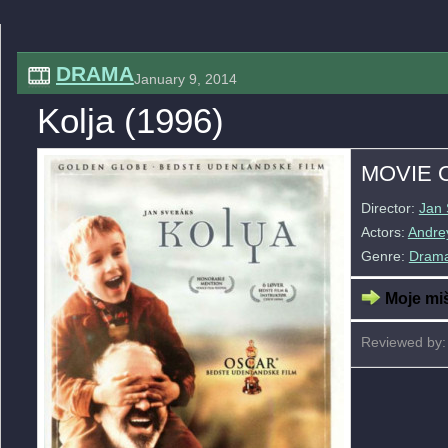
DRAMA
January 9, 2014
Kolja (1996)
MOVIE 
Director:
Jan 
Actors:
Andre
Genre:
Dram
Moje miš
Reviewed by: