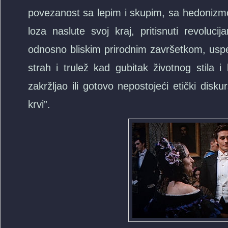
povezanost sa lepim i skupim, sa hedonizmom 
loza naslute svoj kraj, pritisnuti revoluc
odnosno bliskim prirodnim završetkom, uspev
strah i trulež kad gubitak životnog stila i 
zakržljao ili gotovo nepostojeći etički disk
krvi”.