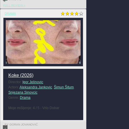
0
FULL REVIEW »
DRAMA
Koke (2026)
Director:
Igor Jelinovic
Actors:
Aleksandra Jankovic
,
Šimun Šitum
,
Snjezana Sinovcic
Genre:
Drama
Moje mišljenje: 4 / 5 - Vrlo Dobar
BY GORAN JOVANOVIĆ