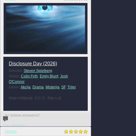
Disclosure Day (2026)
Director:
Steven Spielberg
Actors:
Colin Firth
,
Emily Blunt
,
Josh
O'Connor
Genre:
Akcija
,
Drama
,
Misterija
,
SF
,
Triler
Moje mišljenje: 3.5 / 5 - Nije Loš
BY GORAN JOVANOVIĆ
0
FULL REVIEW »
DRAMA