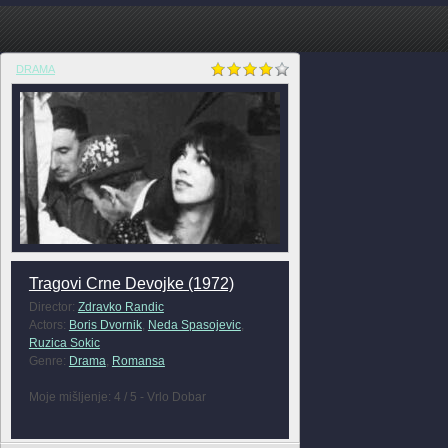
DRAMA
Tragovi Crne Devojke (1972)
Director:
Zdravko Randic
Actors:
Boris Dvornik
,
Neda Spasojevic
,
Ruzica Sokic
Genre:
Drama
,
Romansa
Moje mišljenje: 4 / 5 - Vrlo Dobar