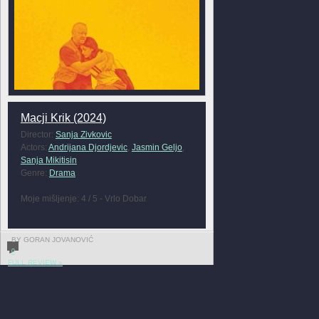
Macji Krik (2024)
Director:
Sanja Zivkovic
Actors:
Andrijana Djordjevic
,
Jasmin Geljo
,
Sanja Mikitisin
Genre:
Drama
Moje mišljenje: 4 / 5 - Vrlo Dobar
BY GORAN JOVANOVIĆ
0
FULL REVIEW »