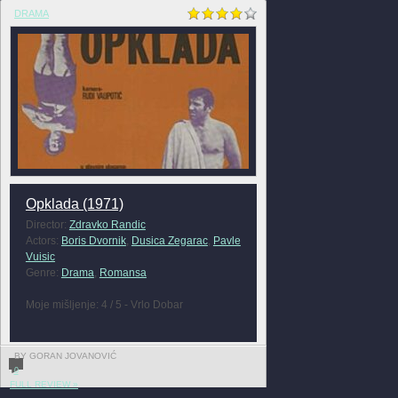
DRAMA
Opklada (1971)
Director:
Zdravko Randic
Actors:
Boris Dvornik
,
Dusica Zegarac
,
Pavle
Vuisic
Genre:
Drama
,
Romansa
Moje mišljenje: 4 / 5 - Vrlo Dobar
BY GORAN JOVANOVIĆ
0
FULL REVIEW »