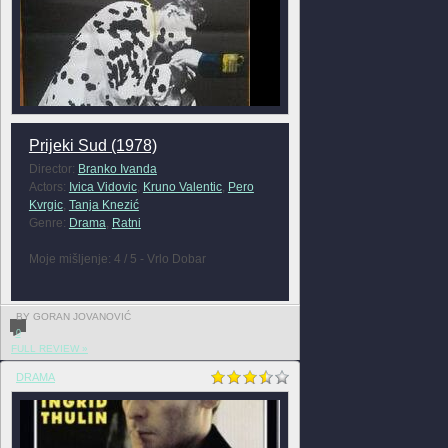
Prijeki Sud (1978)
Director:
Branko Ivanda
Actors:
Ivica Vidovic
,
Kruno Valentic
,
Pero
Kvrgic
,
Tanja Knezić
Genre:
Drama
,
Ratni
Moje mišljenje: 4 / 5 - Vrlo Dobar
BY GORAN JOVANOVIĆ
0
FULL REVIEW »
DRAMA