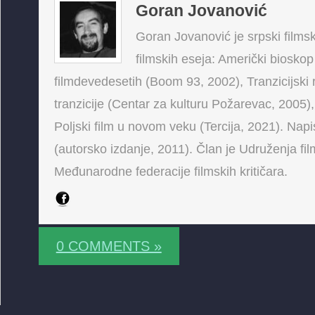
Goran Jovanović
Goran Jovanović je srpski filmski
filmskih eseja: Američki bioskop
filmdevedesetih (Boom 93, 2002), Tranzicijski 
tranzicije (Centar za kulturu Požarevac, 2005),
Poljski film u novom veku (Tercija, 2021). Napis
(autorsko izdanje, 2011). Član je Udruženja fi
Međunarodne federacije filmskih kritičara.
0 COMMENTS »