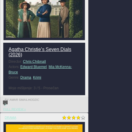
Agatha Christie’s Seven Dials
(2026)
Director:
Chris Chibnall
Actors:
Edward Bluemel
,
Mia McKenna-
Bruce
Genre:
Drama
,
Krimi
Moje mišljenje: 3 / 5 - Prosečan
BY AMAR SMAILHODZIC
0
FULL REVIEW »
DRAMA