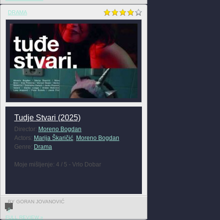
DRAMA
Tudje Stvari (2025)
Director:
Moreno Bogdan
Actors:
Marija Škaričić
,
Moreno Bogdan
Genre:
Drama
Moje mišljenje: 4 / 5 - Vrlo Dobar
BY GORAN JOVANOVIĆ
0
FULL REVIEW »