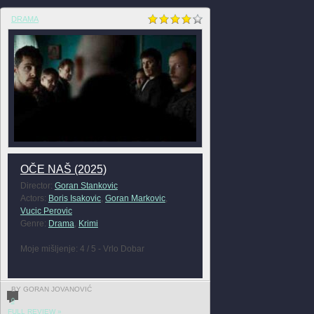
DRAMA
OČE NAŠ (2025)
Director:
Goran Stankovic
Actors:
Boris Isakovic
,
Goran Markovic
,
Vucic Perovic
Genre:
Drama
,
Krimi
Moje mišljenje: 4 / 5 - Vrlo Dobar
BY GORAN JOVANOVIĆ
0
FULL REVIEW »