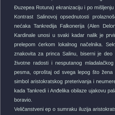
Đuzepea Rotuna) ekranizaciju i po mišljenju kr
Kontrast Salinovoj opsednutosti prolazno
nećaka Tankredija Falkonerija (Alen Delon
Kardinale unosi u svaki kadar nalik je prv
prelepom ćerkom lokalnog načelnika. Sekve
znakovita za princa Salinu, biserni je deo
životne radosti i nesputanog mladalačkog
pesma, oproštaj od svega lepog što žena 
simbol aristokratskog preterivanja i neumere
kada Tankredi i Anđelika obilaze ujakovu pala
boravio.
Veličanstveni ep o sumraku iluzija aristokr