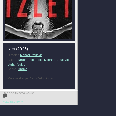
Izlet (2025)
Director:
Nenad Pavlovic
Actors:
Dragan Bjelogrlic
,
Milena Radulović
,
Stefan Vukic
Genre:
Drama
Moje mišljenje: 4 / 5 - Vrlo Dobar
BY GORAN JOVANOVIĆ
0
FULL REVIEW »