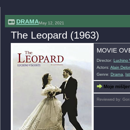
DRAMA
May 12, 2021
The Leopard (1963)
MOVIE OV
Director:
Luchino 
Actors:
Alain Delo
Genre:
Drama
,
Ist
Moje mišljen
Reviewed by: Gor