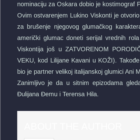
nominaciju za Oskara dobio je kostimograf P
Ovim ostvarenjem Lukino Viskonti je otvorio
za brušenje njegovog glumačkog karaktera
američki glumac doneti serijal vrednih rola
Viskontija još u ZATVORENOM PORODI
VEKU, kod Lilijane Kavani u KOŽI). Takođ
bio je partner velikoj italijanskoj glumici Ani 
Zanimljivo je da u sitnim epizodama gleda
Đulijana Đemu i Terensa Hila.
ABOUT THE AUTHOR