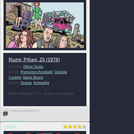
Ruzni, Prljavi, Zli (1976)
Director:
Ettore Scola
Actors:
Francesco Anniballi
,
Giselda
Castrini
,
Maria Bosco
Genre:
Drama
,
Komedija
Moje mišljenje: 5 / 5 - Jedan od najboljih
BY GORAN JOVANOVIĆ
0
FULL REVIEW »
DRAMA