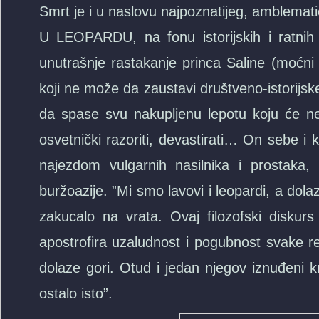
Smrt je i u naslovu najpoznatijeg, amblema
U LEOPARDU, na fonu istorijskih i ratnih ak
unutrašnje rastakanje princa Saline (moćni 
koji ne može da zaustavi društveno-istorijske
da spase svu nakupljenu lepotu koju će neko
osvetnički razoriti, devastirati… On sebe i
najezdom vulgarnih nasilnika i prostaka,
buržoazije. ”Mi smo lavovi i leopardi, a dolaz
zakucalo na vrata. Ovaj filozofski diskur
apostrofira uzaludnost i pogubnost svake re
dolaze gori. Otud i jedan njegov iznuđeni k
ostalo isto”.