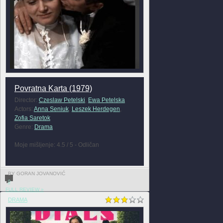
Povratna Karta (1979)
Director:
Czeslaw Petelski
,
Ewa Petelska
Actors:
Anna Seniuk
,
Leszek Herdegen
,
Zofia Saretok
Genre:
Drama
Moje mišljenje: 4.5 / 5 - Odličan
BY GORAN JOVANOVIĆ
0
FULL REVIEW »
DRAMA