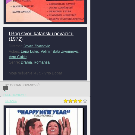
I Bog stvori kafansku pevacicu
(1972)
Director:
Jovan Zivanovic
Actors:
Lepa Lukic
,
Velimir Bata Zivojinovic
,
Vera Cukic
Genre:
Drama
,
Romansa
Moje mišljenje: 4 / 5 - Vrlo Dobar
BY GORAN JOVANOVIĆ
0
FULL REVIEW »
DRAMA