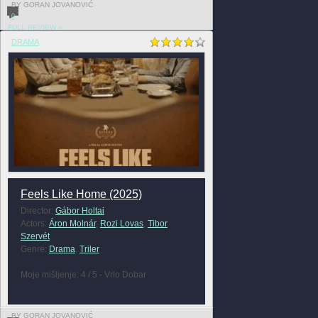
BY GORAN JOVANOVIĆ
0
FULL REVIEW »
DRAMA
Feels Like Home (2025)
Director:
Gábor Holtai
Actors:
Áron Molnár
,
Rozi Lovas
,
Tibor
Szervét
Genre:
Drama
,
Triler
Moje mišljenje: 4 / 5 - Vrlo Dobar
BY GORAN JOVANOVIĆ