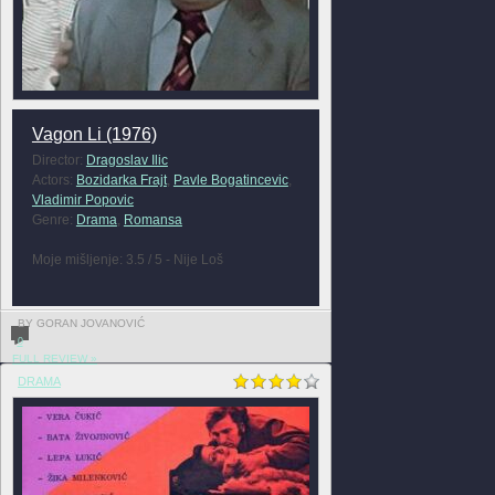
Vagon Li (1976)
Director:
Dragoslav Ilic
Actors:
Bozidarka Frajt
,
Pavle Bogatincevic
,
Vladimir Popovic
Genre:
Drama
,
Romansa
Moje mišljenje: 3.5 / 5 - Nije Loš
BY GORAN JOVANOVIĆ
0
FULL REVIEW »
DRAMA