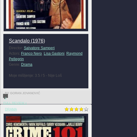
Scandalo (1976)
Director:
Salvatore Samperi
Actors:
Franco Nero
,
Lisa Gastoni
,
Raymond
Pellegrin
Genre:
Drama
Moje mišljenje: 3.5 / 5 - Nije Loš
BY GORAN JOVANOVIĆ
0
FULL REVIEW »
DRAMA