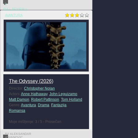
0
FULL REVIEW »
AVANTURA
The Odyssey (2026)
Director:
Christopher Nolan
Actors:
Anne Hathaway
,
John Leguizamo
,
Matt Damon
,
Robert Pattinson
,
Tom Holland
Genre:
Avantura
,
Drama
,
Fantazija
,
Romansa
Moje mišljenje: 3 / 5 - Prosečan
BY ALEKSANDAR
JOVANOVIC