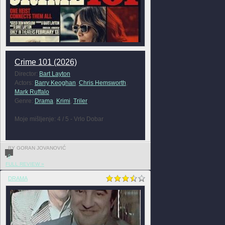
Crime 101 (2026)
Director:
Bart Layton
Actors:
Barry Keoghan
,
Chris Hemsworth
,
Mark Ruffalo
Genre:
Drama
,
Krimi
,
Triler
Moje mišljenje: 4 / 5 - Vrlo Dobar
BY GORAN JOVANOVIĆ
0
FULL REVIEW »
DRAMA