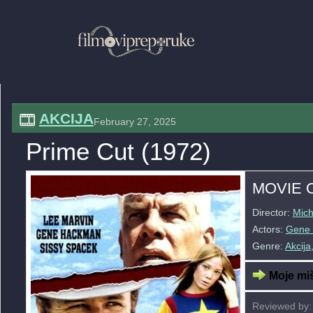
AKCIJA
February 27, 2025
Prime Cut (1972)
MOVIE 
Director:
Mich
Actors:
Gene
Genre:
Akcija
Moje miš
Reviewed by: