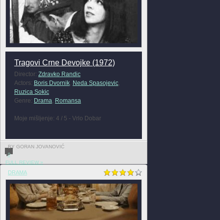
Tragovi Crne Devojke (1972)
Director:
Zdravko Randic
Actors:
Boris Dvornik
,
Neda Spasojevic
,
Ruzica Sokic
Genre:
Drama
,
Romansa
Moje mišljenje: 4 / 5 - Vrlo Dobar
BY GORAN JOVANOVIĆ
0
FULL REVIEW »
DRAMA