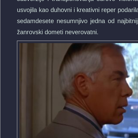
usvojila kao duhovni i kreativni reper podari
sedamdesete nesumnjivo jedna od najbitnijih
žanrovski dometi neverovatni.