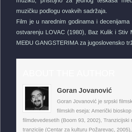
muziku, pristojno za jednog teškaša međ
muzičku podlogu ovakvih sadržaja.
Film je u narednim godinama i decenijama 
ostvarenju LOVAC (1980), Baz Kulik i Stiv 
MEĐU GANGSTERIMA za jugoslovensko tržište
ABOUT THE AUTHOR
Goran Jovanović
Goran Jovanović je srpski filmski
filmskih eseja: Američki bioskop
filmdevedesetih (Boom 93, 2002), Tranzicijski 
tranzicije (Centar za kulturu Požarevac, 2005),