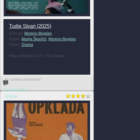
Tudje Stvari (2025)
Director:
Moreno Bogdan
Actors:
Marija Škaričić
,
Moreno Bogdan
Genre:
Drama
Moje mišljenje: 4 / 5 - Vrlo Dobar
BY GORAN JOVANOVIĆ
0
FULL REVIEW »
DRAMA