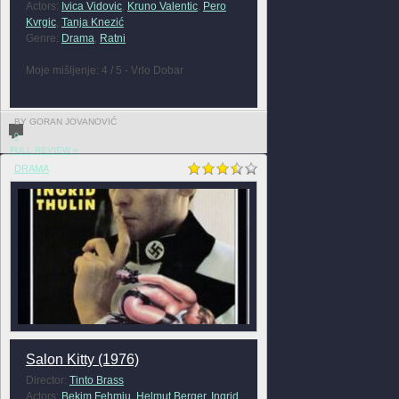
Actors:
Ivica Vidovic
,
Kruno Valentic
,
Pero
Kvrgic
,
Tanja Knezić
Genre:
Drama
,
Ratni
Moje mišljenje: 4 / 5 - Vrlo Dobar
BY GORAN JOVANOVIĆ
0
FULL REVIEW »
DRAMA
Salon Kitty (1976)
Director:
Tinto Brass
Actors:
Bekim Fehmiu
,
Helmut Berger
,
Ingrid