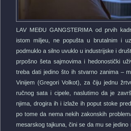
LAV MEĐU GANGSTERIMA od prvih kadrov
istom miljeu, ne popušta u brutalnim i uz
podmuklo a silno uvuklo u industrijske i dr
prpošno šeta sajmovima i hedonostički už
treba dati jedino što ih stvarno zanima – 
Vinijem (Gregori Volkot), za čiju jednu 
ručnog sata i cipele, naslutimo da je zavr
njima, drogira ih i izlaže ih poput stoke p
po tome da nema nekih zakonskih problema i
mesarskog tajkuna, čini se da mu se jedino m