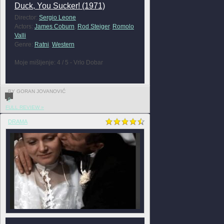
Duck, You Sucker! (1971)
Director:
Sergio Leone
Actors:
James Coburn
,
Rod Steiger
,
Romolo
Valli
Genre:
Ratni
,
Western
Moje mišljenje: 4 / 5 - Vrlo Dobar
BY GORAN JOVANOVIĆ
0
FULL REVIEW »
DRAMA