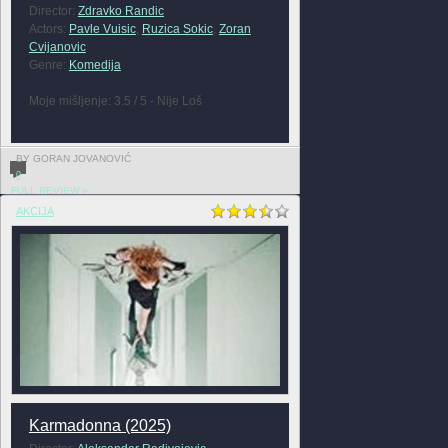
Director:
Zdravko Randic
Actors:
Pavle Vuisic
,
Ruzica Sokic
,
Zoran
Cvijanovic
Genre:
Komedija
Moje mišljenje: 3.5 / 5 - Nije Loš
BY GORAN JOVANOVIĆ
0
FULL REVIEW »
AKCIJA
Karmadonna (2025)