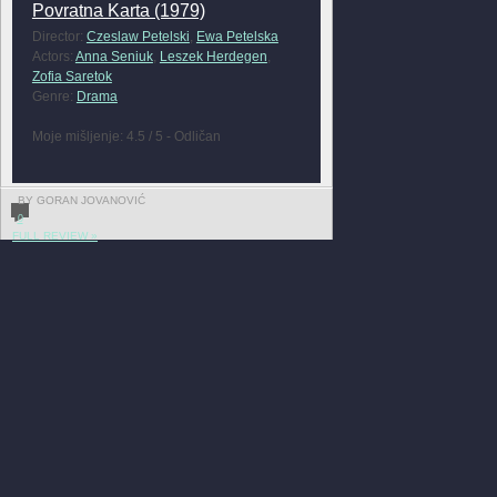
Povratna Karta (1979)
Director:
Czeslaw Petelski
,
Ewa Petelska
Actors:
Anna Seniuk
,
Leszek Herdegen
,
Zofia Saretok
Genre:
Drama
Moje mišljenje: 4.5 / 5 - Odličan
BY GORAN JOVANOVIĆ
0
FULL REVIEW »