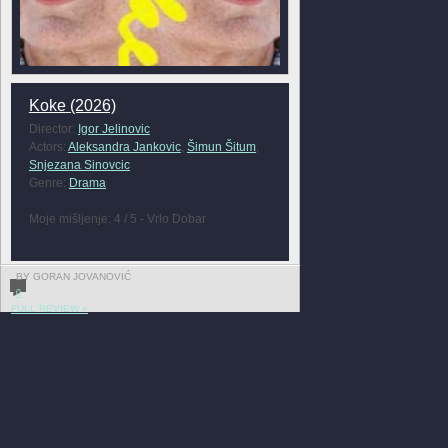
Koke (2026)
Director:
Igor Jelinovic
Actors:
Aleksandra Jankovic
,
Šimun Šitum
,
Snjezana Sinovcic
Genre:
Drama
Moje mišljenje: 4 / 5 - Vrlo Dobar
BY GORAN JOVANOVIĆ
0
FULL REVIEW »