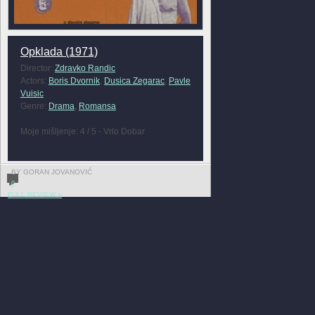
Opklada (1971)
Director:
Zdravko Randic
Actors:
Boris Dvornik
,
Dusica Zegarac
,
Pavle
Vuisic
Genre:
Drama
,
Romansa
Moje mišljenje: 4 / 5 - Vrlo Dobar
BY GORAN JOVANOVIĆ
0
FULL REVIEW »