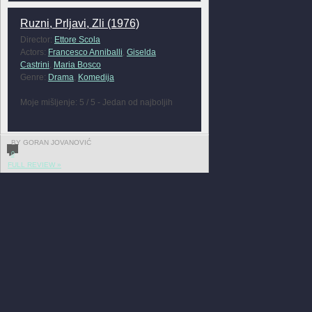
Ruzni, Prljavi, Zli (1976)
Director:
Ettore Scola
Actors:
Francesco Anniballi
,
Giselda
Castrini
,
Maria Bosco
Genre:
Drama
,
Komedija
Moje mišljenje: 5 / 5 - Jedan od najboljih
BY GORAN JOVANOVIĆ
0
FULL REVIEW »