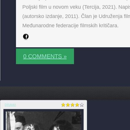
Poljski film u novom veku (Tercija, 2021). Napis
(autorsko izdanje, 2011). Član je Udruženja fi
Međunarodne federacije filmskih kritičara.
0 COMMENTS »
DRAMA