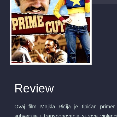
Review
Ovaj film Majkla Ričija je tipičan primer 
subverzije i transponovanja surove violenc