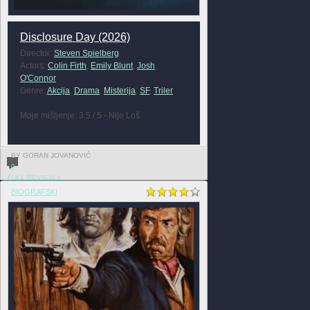
Disclosure Day (2026)
Director:
Steven Spielberg
Actors:
Colin Firth
,
Emily Blunt
,
Josh
O'Connor
Genre:
Akcija
,
Drama
,
Misterija
,
SF
,
Triler
Moje mišljenje: 3.5 / 5 - Nije Loš
BY GORAN JOVANOVIĆ
0
FULL REVIEW »
BIOGRAFSKI