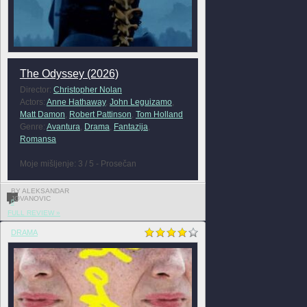
The Odyssey (2026)
Director:
Christopher Nolan
Actors:
Anne Hathaway
,
John Leguizamo
,
Matt Damon
,
Robert Pattinson
,
Tom Holland
Genre:
Avantura
,
Drama
,
Fantazija
,
Romansa
Moje mišljenje: 3 / 5 - Prosečan
BY ALEKSANDAR
JOVANOVIC
0
FULL REVIEW »
DRAMA