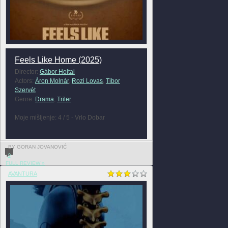
Feels Like Home (2025)
Director:
Gábor Holtai
Actors:
Áron Molnár
,
Rozi Lovas
,
Tibor
Szervét
Genre:
Drama
,
Triler
Moje mišljenje: 4 / 5 - Vrlo Dobar
BY GORAN JOVANOVIĆ
0
FULL REVIEW »
AVANTURA