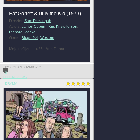
Pat Garrett & Billy the Kid (1973)
Director:
Sam Peckinpah
Actors:
James Coburn
,
Kris Kristofferson
,
Richard Jaeckel
Genre:
Biografski
,
Western
Moje mišljenje: 4 / 5 - Vrlo Dobar
BY GORAN JOVANOVIĆ
0
FULL REVIEW »
DRAMA