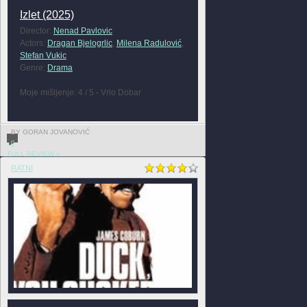
Izlet (2025)
Director:
Nenad Pavlovic
Actors:
Dragan Bjelogrlic
,
Milena Radulović
,
Stefan Vukic
Genre:
Drama
Moje mišljenje: 4 / 5 - Vrlo Dobar
BY GORAN JOVANOVIĆ
0
FULL REVIEW »
RATNI