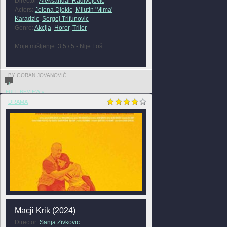
Director:
Aleksandar Radivojevic
Actors:
Jelena Djokic
,
Milutin 'Mima'
Karadzic
,
Sergej Trifunovic
Genre:
Akcija
,
Horor
,
Triler
Moje mišljenje: 3.5 / 5 - Nije Loš
BY GORAN JOVANOVIĆ
1
FULL REVIEW »
DRAMA
Macji Krik (2024)
Director:
Sanja Zivkovic