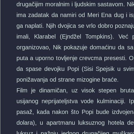
drugačijim moralnim i ljudskim sastavom. Nik
ima zadatak da namiri od Meri Ena dug i is
ga naplati. Njih dvojica se vrlo dobro poznaju
imali, Klarabel (Ejndžel Tompkins). Već 
organizovao, Nik pokazuje domaćinu da sa 
puta a uporno tovljenje crevcma presesti. O
da spase devojku Popi (Sisi Spejsik u svim 
ponižavanja od strane mizogine braće.
Film je dinamičan, uz visok stepen brutal
usijanog neprijateljstva vode kulminaciji. I
pasaž, kada nakon što Popi bude izdvojena
dolara), u apartmanu luksuznog hotela devo
luksuz i pažnju jednog drugačijeg muškarc