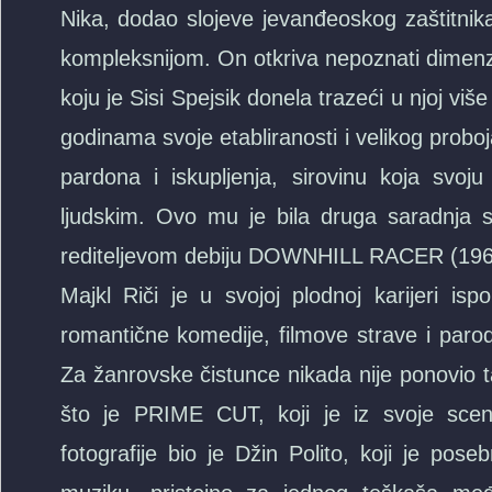
Nika, dodao slojeve jevanđeoskog zaštitnika
kompleksnijom. On otkriva nepoznati dimenzi
koju je Sisi Spejsik donela trazeći u njoj vi
godinama svoje etabliranosti i velikog proboj
pardona i iskupljenja, sirovinu koja svoju
ljudskim. Ovo mu je bila druga saradnja s
rediteljevom debiju DOWNHILL RACER (196
Majkl Riči je u svojoj plodnoj karijeri isp
romantične komedije, filmove strave i parod
Za žanrovske čistunce nikada nije ponovio t
što je PRIME CUT, koji je iz svoje scenar
fotografije bio je Džin Polito, koji je pose