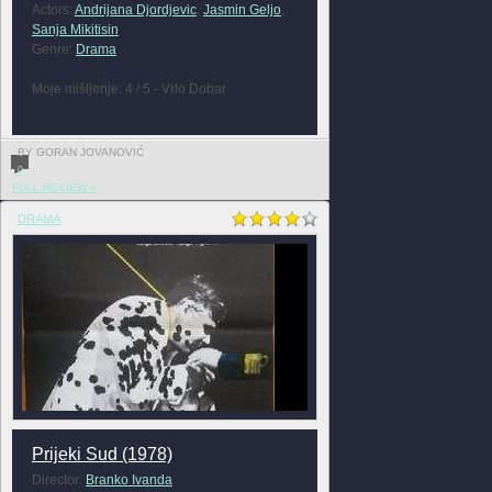
Actors:
Andrijana Djordjevic
,
Jasmin Geljo
,
Sanja Mikitisin
Genre:
Drama
Moje mišljenje: 4 / 5 - Vrlo Dobar
BY GORAN JOVANOVIĆ
0
FULL REVIEW »
DRAMA
Prijeki Sud (1978)
Director:
Branko Ivanda