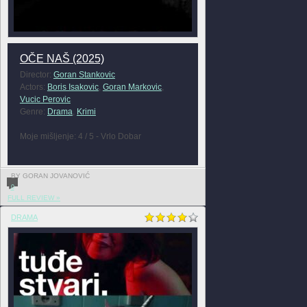
OČE NAŠ (2025)
Director:
Goran Stankovic
Actors:
Boris Isakovic
,
Goran Markovic
,
Vucic Perovic
Genre:
Drama
,
Krimi
Moje mišljenje: 4 / 5 - Vrlo Dobar
BY GORAN JOVANOVIĆ
0
FULL REVIEW »
DRAMA