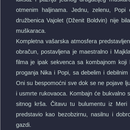
otmenim haljinama. Jednu, zelenu, Popi 
družbenica Vajolet (Dženit Boldvin) nije bi
muškaraca.
Kompletna vašarska atmosfera predstavljen
obračun, postavljena je maestralno i Majkl
filma je ipak sekvenca sa kombajnom koji
proganja Nika i Popi, sa debelim i debilnim
Oni su bespomoćni sve dok se ne pojave ljud
i usmrte rukovaoca. Kombajn će bukvalno sam
sitnog krša. Čitavu tu bulumentu iz Meri 
predstavio kao bezobzirnu, nasilnu i dob
gazdi.