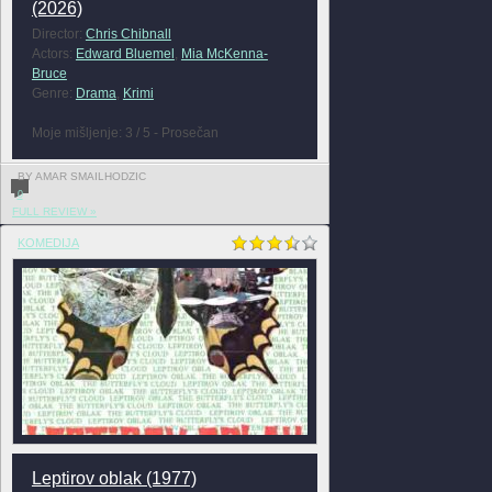
(2026)
Director:
Chris Chibnall
Actors:
Edward Bluemel
,
Mia McKenna-
Bruce
Genre:
Drama
,
Krimi
Moje mišljenje: 3 / 5 - Prosečan
BY AMAR SMAILHODZIC
0
FULL REVIEW »
KOMEDIJA
Leptirov oblak (1977)